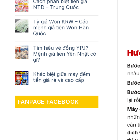
Cách phân biệt tiền giả
NTD – Trung Quốc
Tỷ giá Won KRW – Các
mệnh giá tiền Won Hàn
Quốc
Tìm hiểu về đồng YPJ?
Hư
Mệnh giá tiền Yên Nhật có
gì?
Bước
nhàu 
Khác biệt giữa máy đếm
tiền giá rẻ và cao cấp
Bước
Bước
lại r
FANPAGE FACEBOOK
Máy 
những
cần t
dịch 