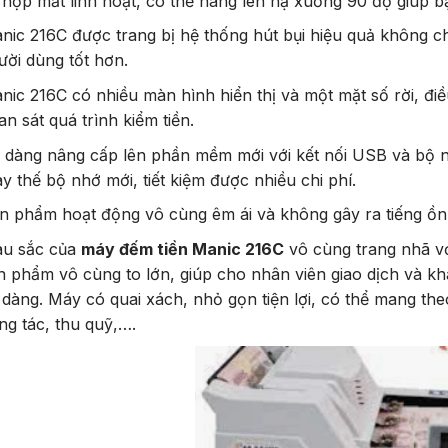
 hộp mắt linh hoạt, có thể nâng lên hạ xuống 90 độ giúp 
nic 216C được trang bị hệ thống hút bụi hiệu quả không 
ười dùng tốt hơn.
nic 216C có nhiều màn hình hiển thị và một mặt số rời, đi
an sát quá trình kiểm tiền.
 dàng nâng cấp lên phần mềm mới với kết nối USB và bộ n
ay thế bộ nhớ mới, tiết kiệm được nhiều chi phí.
n phẩm hoạt động vô cùng êm ái và không gây ra tiếng ồ
u sắc của
máy đếm tiền Manic 216C
vô cùng trang nhã v
n phẩm vô cùng to lớn, giúp cho nhân viên giao dịch và k
 dàng. Máy có quai xách, nhỏ gọn tiện lợi, có thể mang th
ng tác, thu quỹ,….