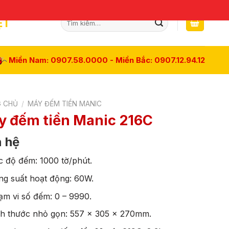
Tìm
ỆT
kiếm:
Miền Nam: 0907.58.0000 - Miền Bắc: 0907.12.94.12
 CHỦ
/
MÁY ĐẾM TIỀN MANIC
y đếm tiền Manic 216C
n hệ
c độ đếm: 1000 tờ/phút.
ng suất hoạt động: 60W.
ạm vi số đếm: 0 – 9990.
ch thước nhỏ gọn: 557 x 305 x 270mm.