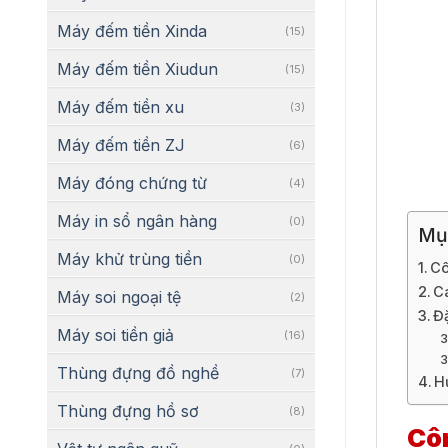
Máy đếm tiền Xinda
(15)
Máy đếm tiền Xiudun
(15)
Máy đếm tiền xu
(3)
Máy đếm tiền ZJ
(6)
Máy đóng chứng từ
(4)
Máy in sổ ngân hàng
(0)
Mụ
Máy khử trùng tiền
(0)
Cô
C
Máy soi ngoại tệ
(2)
Đ
Máy soi tiền giả
(16)
Thùng đựng đồ nghề
(7)
H
Thùng đựng hồ sơ
(8)
Cô