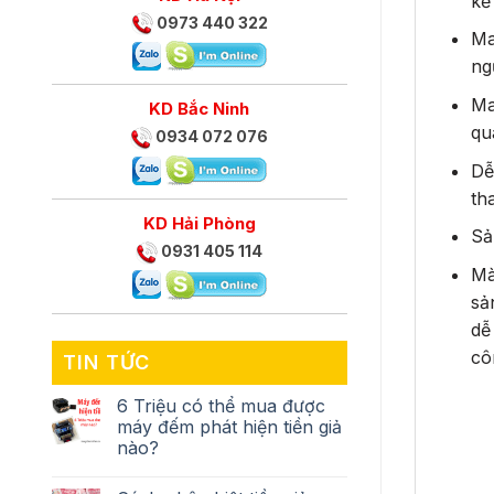
kế
0973 440 322
Ma
ng
Ma
KD Bắc Ninh
qu
0934 072 076
Dễ
th
KD Hải Phòng
Sả
0931 405 114
Mà
sả
dễ
cô
TIN TỨC
6 Triệu có thể mua được
máy đếm phát hiện tiền giả
nào?