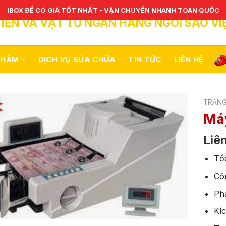
IBOX ĐỂ CÓ GIÁ TỐT NHẤT - VẬN CHUYỂN NHANH TOÀN QUỐC
IỀN VÀ VẬT TƯ NGÂN HÀNG NGÔI SAO VI
PHẨM
DỊCH VỤ SỬA CHỮA
TIN TỨC
LIÊN HỆ
TRANG
Má
Liê
Tố
Cô
Ph
Kí