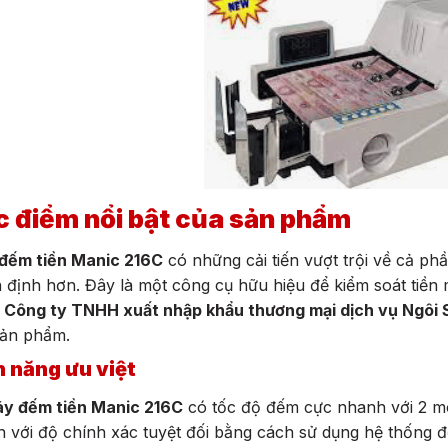
 điểm nổi bật của sản phẩm
đếm tiền Manic 216C
có những cải tiến vượt trội về cả ph
 định hơn. Đây là một công cụ hữu hiệu để kiểm soát tiền m
g
Công ty TNHH xuất nhập khẩu thương mại dịch vụ Ngôi 
sản phẩm.
h năng ưu việt
y đếm tiền Manic 216C
có tốc độ đếm cực nhanh với 2 mô
ền với độ chính xác tuyệt đối bằng cách sử dụng hệ thống