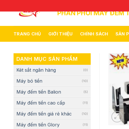
Skip
to
PHÂN PHỐI MÁY ĐẾM T
content
TRANG CHỦ
GIỚI THIỆU
CHÍNH SÁCH
SẢN 
DANH MỤC SẢN PHẨM
Két sắt ngân hàng
(0)
Máy bó tiền
(10)
Máy đếm tiền Balion
(5)
Máy đếm tiền cao cấp
(11)
Máy đếm tiền giá rẻ khác
(10)
Máy đếm tiền Glory
(11)