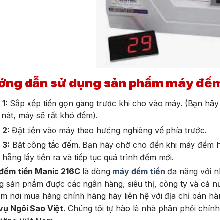
ớng dẫn sử dụng sản phẩm máy đếm
 1:
Sắp xếp tiền gọn gàng trước khi cho vào máy. (Bạn hãy v
nát, máy sẽ rất khó đếm).
 2:
Đặt tiền vào máy theo hướng nghiêng về phía trước.
 3:
Bật công tắc đếm. Bạn hãy chờ cho đến khi máy đếm hết
ồi hẵng lấy tiền ra và tiếp tục quá trình đếm mới.
đếm tiền Manic 216C
là dòng
máy đếm tiền
đa năng với n
 sản phẩm được các ngân hàng, siêu thị, công ty và cả n
ìm nơi mua hàng chính hãng hãy liên hệ với địa chỉ bán h
vụ Ngôi Sao Việt
. Chúng tôi tự hào là nhà phân phối chí