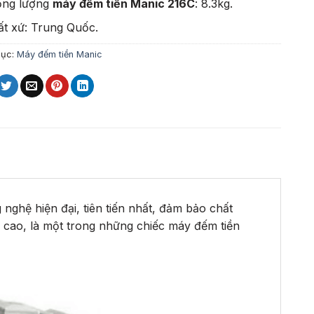
ọng lượng
máy đếm tiền Manic 216C
: 8.3kg.
ất xứ: Trung Quốc.
mục:
Máy đếm tiền Manic
ghệ hiện đại, tiên tiến nhất, đảm bảo chất
cao, là một trong những chiếc máy đếm tiền