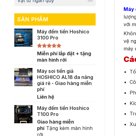
Vật tư ngân quỹ
(0)
Máy 
lượng
SẢN PHẨM
với m
Máy đếm tiền Hoshico
Không
3100 Pro
vệ ng
máy 
Được xếp
Miễn phí lắp đặt + tặng
Các
hạng
5.00
màn hình rời
5 sao
Máy soi tiền giả
Tố
HOSHICO AL18 đa năng
Cô
giá rẻ - Giao hàng miễn
phí
Ph
Liên hệ
Kí
Máy đếm tiền Hoshico
Tr
T100 Pro
Giao hàng miễn
Xu
phí
Tặng kèm màn hình
rời