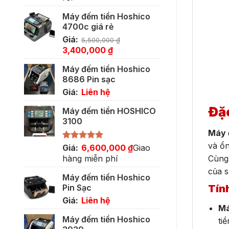
Máy đếm tiền Hoshico
4700c giá rẻ
Giá:
5,500,000
₫
Giá
Giá
3,400,000
₫
gốc
hiện
Máy đếm tiền Hoshico
là:
tại
8686 Pin sạc
5,500,000 ₫.
là:
Giá:
Liên hệ
3,400,000 ₫.
Đặc
Máy đếm tiền HOSHICO
3100
Máy 
và ổn
Được xếp
Giá:
6,600,000
₫
Giao
hạng
5.00
hàng miễn phí
Cùn
5 sao
của 
Máy đếm tiền Hoshico
Tín
Pin Sạc
Giá:
Liên hệ
Má
Máy đếm tiền Hoshico
ti