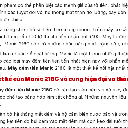
n phẩm có thể phân biệt các mệnh giá của tờ tiền, phát hiện
ính xác tuyệt đối với hệ thống mắt thần đo lường, dãy đè
h đa chiều.
ả năng chia nhỏ số tiền theo mong muốn. Trên máy có các
ành từng xấp 100 tờ thì chỉ cần nhấn nút +100. Máy tự độ
y, Manic 216C còn có những chức năng như: cộng dồn, ghi
t tiêu chuẩn về chất lượng: Manic là một trong những thư
p các loại máy đếm tiền tiên tiến nhất hiện nay với phần 
au.
Máy đếm tiền Manic 216C
là một thiết kế nổi bật nhất
t kế của Manic 216C vô cùng hiện đại và thâ
y đếm tiền Manic 216C
có cấu tạo siêu bền với vỏ máy đ
ợc chế tạo bằng hợp kim sắt chống gỉ. Những nguyên liệu 
.
àn bộ hệ thống mắt đếm và bộ cảm biến được bảo vệ trong
ạng kẹt tiền do bụi bám vào mắt đếm mà còn kéo dài tuổi t