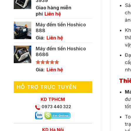
3939
Sả
Giao hàng miễn
ch
phí
Liên hệ
ản
Máy đếm tiền Hoshico
Kh
888
th
Giá:
Liên hệ
vậ
Máy đếm tiền Hoshico
8686
Đạ
cấ
nh
Được xếp
Giá:
Liên hệ
hạng
5.00
5 sao
Thiế
HỖ TRỢ TRỰC TUYẾN
Má
đư
KD TPHCM
tốt
0973 440 322
To
tr
KD Hà Nội