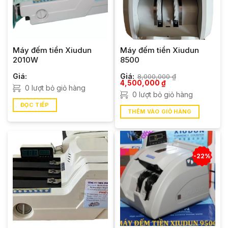
Máy đếm tiền Xiudun
Máy đếm tiền Xiudun
2010W
8500
Giá:
Giá:
8,000,000
₫
Giá
Giá
4,500,000
₫
0 lượt bỏ giỏ hàng
gốc
hiện
0 lượt bỏ giỏ hàng
là:
tại
8,000,000 ₫.
là:
ĐỌC TIẾP
4,500,000 ₫.
THÊM VÀO GIỎ HÀNG
-22%