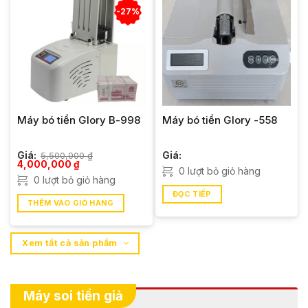
-27%
Máy bó tiền Glory B-998
Máy bó tiền Glory -558
Giá:
5,500,000
₫
Giá:
Giá
Giá
4,000,000
₫
0 lượt bỏ giỏ hàng
gốc
hiện
0 lượt bỏ giỏ hàng
là:
tại
5,500,000 ₫.
là:
ĐỌC TIẾP
4,000,000 ₫.
THÊM VÀO GIỎ HÀNG
Xem tất cả sản phẩm
Máy soi tiền giả