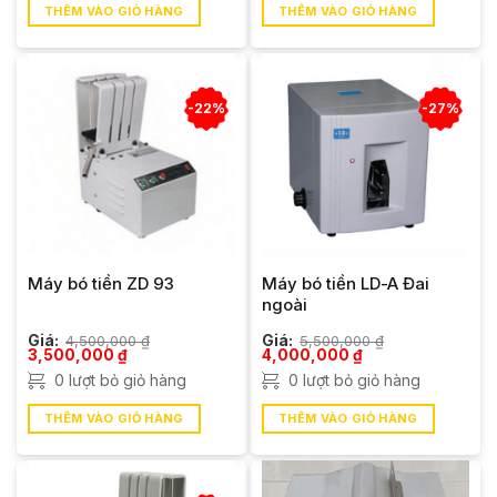
2,900,000 ₫.
3,000,000 ₫.
THÊM VÀO GIỎ HÀNG
THÊM VÀO GIỎ HÀNG
-22%
-27%
Máy bó tiền ZD 93
Máy bó tiền LD-A Đai
ngoài
Giá:
4,500,000
₫
Giá:
5,500,000
₫
Giá
Giá
Giá
Giá
3,500,000
₫
4,000,000
₫
gốc
hiện
gốc
hiện
0 lượt bỏ giỏ hàng
0 lượt bỏ giỏ hàng
là:
tại
là:
tại
4,500,000 ₫.
là:
5,500,000 ₫.
là:
3,500,000 ₫.
4,000,000 ₫.
THÊM VÀO GIỎ HÀNG
THÊM VÀO GIỎ HÀNG