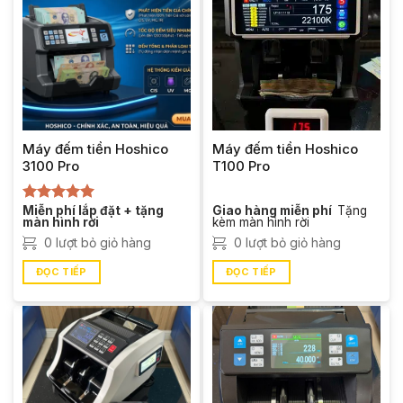
Máy đếm tiền Hoshico
Máy đếm tiền Hoshico
3100 Pro
T100 Pro
Miễn phí lắp đặt + tặng
Giao hàng miễn phí
Tặng
Được xếp
màn hình rời
kèm màn hình rời
hạng
5.00
5 sao
0 lượt bỏ giỏ hàng
0 lượt bỏ giỏ hàng
ĐỌC TIẾP
ĐỌC TIẾP