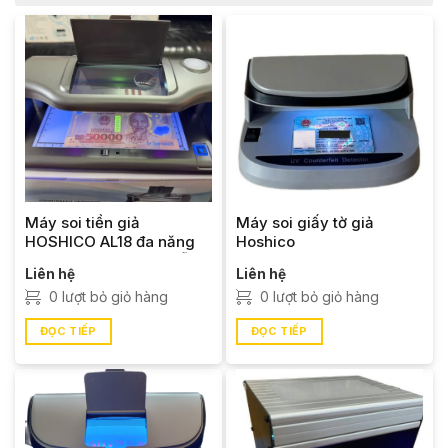
Máy soi tiền giả
Máy soi giấy tờ giả
HOSHICO AL18 đa năng
Hoshico
giá rẻ – Giao hàng miễn
Liên hệ
Liên hệ
phí
0 lượt bỏ giỏ hàng
0 lượt bỏ giỏ hàng
ĐỌC TIẾP
ĐỌC TIẾP