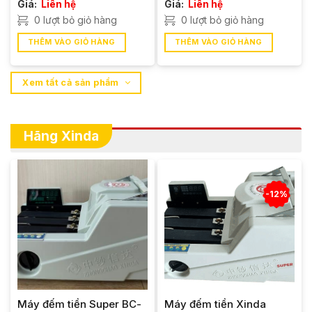
Giá:
Liên hệ
Giá:
Liên hệ
Được xếp
hạng
5.00
0 lượt bỏ giỏ hàng
0 lượt bỏ giỏ hàng
5 sao
THÊM VÀO GIỎ HÀNG
THÊM VÀO GIỎ HÀNG
Xem tất cả sản phẩm
Hãng Xinda
-12%
Máy đếm tiền Super BC-
Máy đếm tiền Xinda