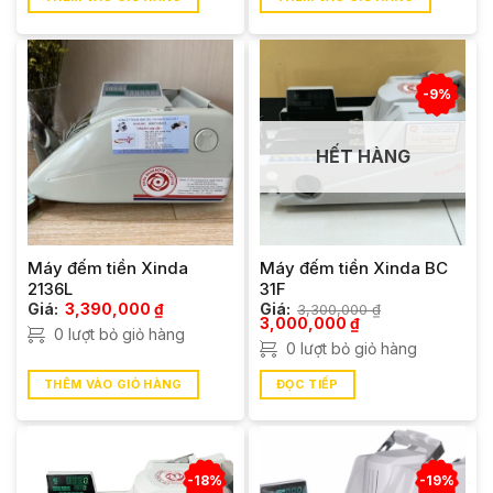
-9%
HẾT HÀNG
Máy đếm tiền Xinda
Máy đếm tiền Xinda BC
2136L
31F
Giá:
3,390,000
₫
Giá:
3,300,000
₫
Giá
Giá
3,000,000
₫
0 lượt bỏ giỏ hàng
gốc
hiện
0 lượt bỏ giỏ hàng
là:
tại
3,300,000 ₫.
là:
3,000,000 ₫.
THÊM VÀO GIỎ HÀNG
ĐỌC TIẾP
-18%
-19%