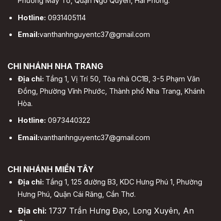
Phường Máy Tơ, Quận Ngô Quyền, Hải Phòng.
Hotline:
0931405114
Email:
vanthanhnguyentc37@gmail.com
CHI NHÁNH NHA TRANG
Địa chỉ:
Tầng 1, Vị Trí 50, Tòa nhà OC1B, 3-5 Phạm Văn
Đồng, Phường Vĩnh Phước, Thành phố Nha Trang, Khánh
Hòa.
Hotline:
0973440322
Email:
vanthanhnguyentc37@gmail.com
CHI NHÁNH MIỀN TÂY
Địa chỉ:
Tầng 1, 125 đường B3, KDC Hưng Phú 1, Phường
Hưng Phú, Quận Cái Răng, Cần Thơ.
Địa chỉ:
1737 Trần Hưng Đạo, Long Xuyên, An