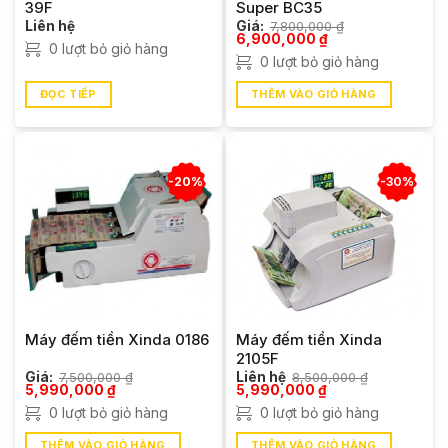
39F
Super BC35
Liên hệ
Giá:
7,800,000
₫
Giá
Giá
6,900,000
₫
0 lượt bỏ giỏ hàng
gốc
hiện
0 lượt bỏ giỏ hàng
là:
tại
7,800,000 ₫.
là:
6,900,000 ₫.
ĐỌC TIẾP
THÊM VÀO GIỎ HÀNG
-20%
-30%
Máy đếm tiền Xinda 0186
Máy đếm tiền Xinda
2105F
Giá:
7,500,000
₫
Liên hệ
8,500,000
₫
Giá
Giá
Giá
Giá
5,990,000
₫
5,990,000
₫
gốc
hiện
gốc
hiện
0 lượt bỏ giỏ hàng
0 lượt bỏ giỏ hàng
là:
tại
là:
tại
7,500,000 ₫.
là:
8,500,000 ₫.
là:
5,990,000 ₫.
5,990,000 ₫.
THÊM VÀO GIỎ HÀNG
THÊM VÀO GIỎ HÀNG