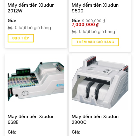
Máy đếm tiền Xiudun
Máy đếm tiền Xiudun
2012W
9500
Giá:
Giá:
9,000,000
₫
Giá
Giá
7,000,000
₫
0 lượt bỏ giỏ hàng
gốc
hiện
0 lượt bỏ giỏ hàng
là:
tại
9,000,000 ₫.
là:
ĐỌC TIẾP
7,000,000 ₫.
THÊM VÀO GIỎ HÀNG
Máy đếm tiền Xiudun
Máy đếm tiền Xiudun
668E
2300C
Giá:
Giá: