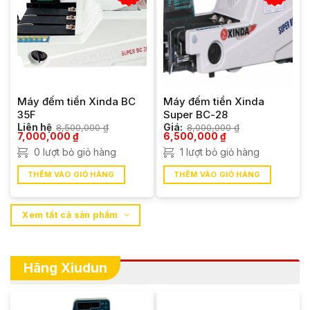
Máy đếm tiền Xinda BC
Máy đếm tiền Xinda
35F
Super BC-28
Liên hệ
8,500,000
₫
Giá:
8,000,000
₫
Giá
Giá
Giá
Giá
7,000,000
₫
6,500,000
₫
gốc
hiện
gốc
hiện
0 lượt bỏ giỏ hàng
1 lượt bỏ giỏ hàng
là:
tại
là:
tại
8,500,000 ₫.
là:
8,000,000 ₫.
là:
7,000,000 ₫.
6,500,000 ₫.
THÊM VÀO GIỎ HÀNG
THÊM VÀO GIỎ HÀNG
Xem tất cả sản phẩm
Hãng Xiudun