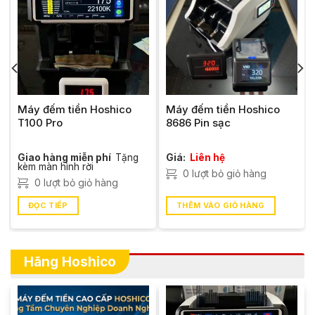
Máy đếm tiền HOSHICO
Máy đếm tiền Hoshico
3100
Pin Sạc
Giá:
6,600,000
₫
Giao
Giá:
Liên hệ
Được xếp
hàng miễn phí
hạng
5.00
0 lượt bỏ giỏ hàng
5 sao
0 lượt bỏ giỏ hàng
THÊM VÀO GIỎ HÀNG
THÊM VÀO GIỎ HÀNG
Hãng Hoshico