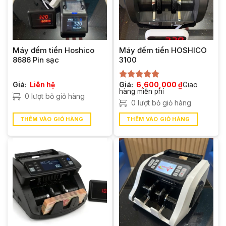
Máy đếm tiền Hoshico
Máy đếm tiền HOSHICO
8686 Pin sạc
3100
Giá:
Liên hệ
Giá:
6,600,000
₫
Giao
Được xếp
hàng miễn phí
hạng
5.00
0 lượt bỏ giỏ hàng
5 sao
0 lượt bỏ giỏ hàng
THÊM VÀO GIỎ HÀNG
THÊM VÀO GIỎ HÀNG