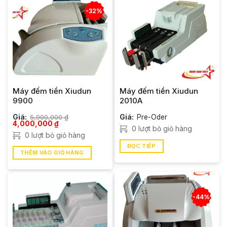
-32%
Máy đếm tiền Xiudun
Máy đếm tiền Xiudun
9900
2010A
Giá:
5,900,000
₫
Giá:
Pre-Oder
Giá
Giá
4,000,000
₫
0 lượt bỏ giỏ hàng
gốc
hiện
0 lượt bỏ giỏ hàng
là:
tại
5,900,000 ₫.
là:
ĐỌC TIẾP
4,000,000 ₫.
THÊM VÀO GIỎ HÀNG
-44%