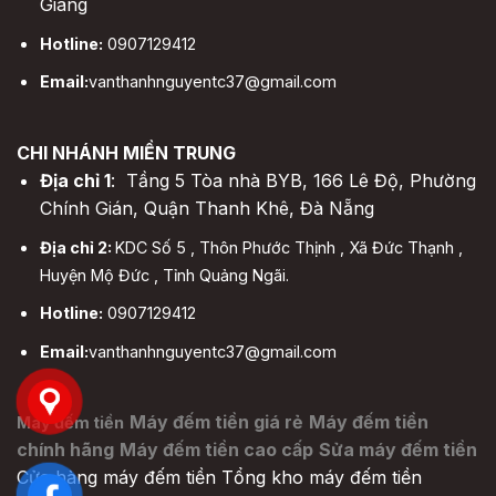
Giang
Hotline:
0907129412
Email:
vanthanhnguyentc37@gmail.com
CHI NHÁNH MIỀN TRUNG
Địa chỉ 1
: Tầng 5 Tòa nhà BYB, 166 Lê Độ, Phường
Chính Gián, Quận Thanh Khê, Đà Nẵng
Địa chỉ 2:
KDC Số 5 , Thôn Phước Thịnh , Xã Đức Thạnh ,
Huyện Mộ Đức , Tỉnh Quảng Ngãi.
Hotline:
0907129412
Email:
vanthanhnguyentc37@gmail.com
Máy đếm tiền giá rẻ
Máy đếm tiền
Máy đếm tiền
chính hãng
Máy đếm tiền cao cấp
Sửa máy đếm tiền
Cửa hàng máy đếm tiền
Tổng kho máy đếm tiền