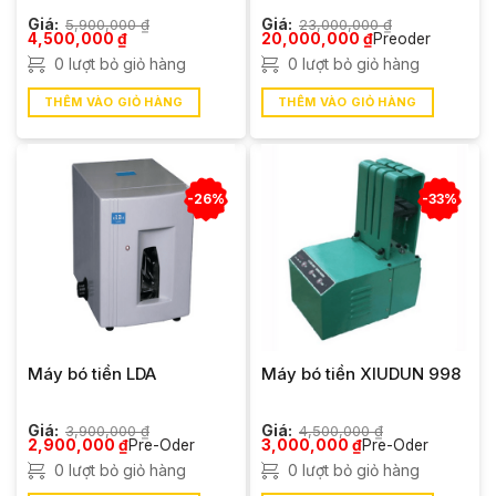
Giá:
5,900,000
₫
Giá:
23,000,000
₫
Giá
Giá
Giá
Giá
4,500,000
₫
20,000,000
₫
Preoder
gốc
hiện
gốc
hiện
0 lượt bỏ giỏ hàng
0 lượt bỏ giỏ hàng
là:
tại
là:
tại
5,900,000 ₫.
là:
23,000,000 ₫.
là:
4,500,000 ₫.
20,000,000 ₫.
THÊM VÀO GIỎ HÀNG
THÊM VÀO GIỎ HÀNG
-26%
-33%
Máy bó tiền LDA
Máy bó tiền XIUDUN 998
Giá:
3,900,000
₫
Giá:
4,500,000
₫
Giá
Giá
Giá
Giá
2,900,000
₫
Pre-Oder
3,000,000
₫
Pre-Oder
gốc
hiện
gốc
hiện
0 lượt bỏ giỏ hàng
0 lượt bỏ giỏ hàng
là:
tại
là:
tại
3,900,000 ₫.
là:
4,500,000 ₫.
là: