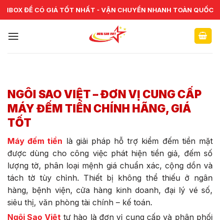
Skip
CHUYÊN CUNG CẤP VÀ SỬA CHỮA VẬT TƯ NGÂN HÀNG TOÀN
IBOX ĐỂ CÓ GIÁ TỐT NHẤT - VẬN CHUYỂN NHANH TOÀN QUỐC
QUỐC
to
content
NGÔI SAO VIỆT – ĐƠN VỊ CUNG CẤP
MÁY ĐẾM TIỀN CHÍNH HÃNG, GIÁ
TỐT
Máy đếm tiền
là giải pháp hỗ trợ kiểm đếm tiền mặt
được dùng cho công việc phát hiện tiền giả, đếm số
lượng tờ, phân loại mệnh giá chuẩn xác, cộng dồn và
tách tờ tùy chỉnh. Thiết bị không thể thiếu ở ngân
hàng, bệnh viện, cửa hàng kinh doanh, đại lý vé số,
siêu thị, văn phòng tài chính – kế toán.
Ngôi Sao Việt
tự hào là đơn vị cung cấp và phân phối