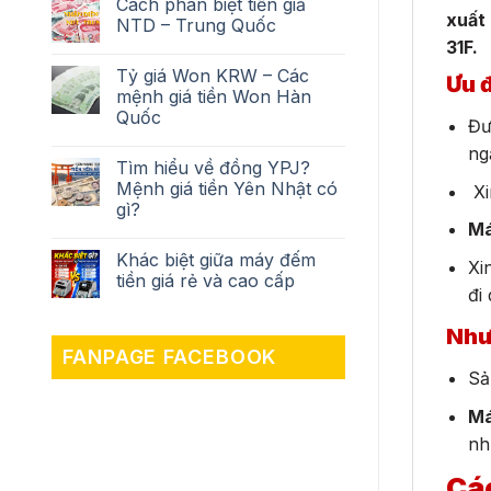
Cách phân biệt tiền giả
xuất
NTD – Trung Quốc
31F.
Tỷ giá Won KRW – Các
Ưu 
mệnh giá tiền Won Hàn
Quốc
Đư
ng
Tìm hiểu về đồng YPJ?
Mệnh giá tiền Yên Nhật có
Xi
gì?
Má
Khác biệt giữa máy đếm
Xi
tiền giá rẻ và cao cấp
đi
Như
FANPAGE FACEBOOK
Sả
Má
nh
Các