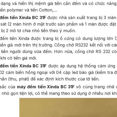
dạng và hiển thị mệnh giá tiền cần đếm và có chức năng
iền polymer và tiền Cotton,…
đếm tiền Xinda BC 31F
được nhà sản xuất trang bị 3 màn 
sát (2 màn hình ở mặt trước sản phẩm và 1 màn được đặt
 bị 2 mô tơ chia nhỏ tiền theo ý muốn.
đếm tiền Xinda được trang bị ổ cứng có dung lượng lớn 
tiền giả mới trên thị trường. Cổng chờ RS232 kết nối với các 
 tiền người dùng vừa đếm. Hơn nữa, cổng chờ RS 232 còn
hi có tiền giả mới.
đếm tiền Xinda BC 31F
được áp dụng hệ thống cảm ứng 3 
2 cảm biến hồng ngoại với 04 cặp led báo giả (kiểm tra đ
hần (thu, phát) để xác định kích thước của tờ tiền.
sắc của
máy đếm tiền Xinda BC 31F
vô cùng trang nhã v
 nhỏ gọn tiện lợi, có thể mang theo sử dụng ở nhiều nơi k