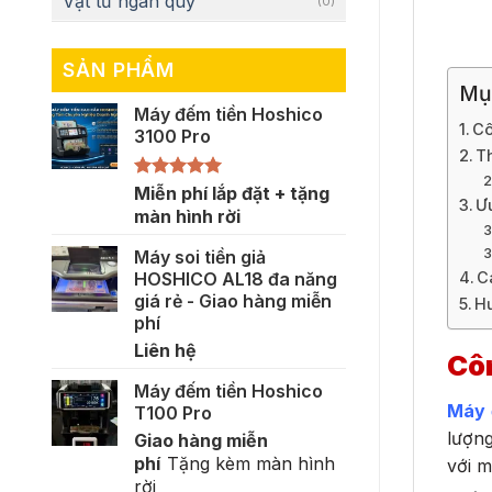
Vật tư ngân quỹ
(0)
SẢN PHẨM
Mụ
Máy đếm tiền Hoshico
Cô
3100 Pro
T
Được xếp
Miễn phí lắp đặt + tặng
Ư
hạng
5.00
màn hình rời
5 sao
Máy soi tiền giả
HOSHICO AL18 đa năng
C
giá rẻ - Giao hàng miễn
Hư
phí
Liên hệ
Cô
Máy đếm tiền Hoshico
Máy 
T100 Pro
lượng
Giao hàng miễn
phí
Tặng kèm màn hình
với m
rời