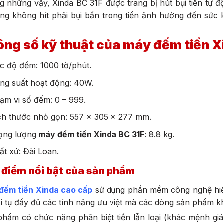
 những vậy, Xinda BC 31F được trang bị hút bụi tiền tự 
ng không hít phải bụi bẩn trong tiền ảnh hưởng đến sức
ng số kỹ thuật của máy đếm tiền X
c độ đếm: 1000 tờ/phút.
ng suất hoạt động: 40W.
ạm vi số đếm: 0 – 999.
ch thước nhỏ gọn: 557 x 305 x 277 mm.
ọng lượng
máy đếm tiền Xinda BC 31F
: 8.8 kg.
ất xứ: Đài Loan.
 điểm nổi bật của sản phẩm
đếm tiền Xinda cao cấp
sử dụng phần mềm công nghệ hiện
i tụ đầy đủ các tính năng ưu việt mà các dòng sản phẩm k
hẩm có chức năng phân biệt tiền lẫn loại (khác mệnh giá),