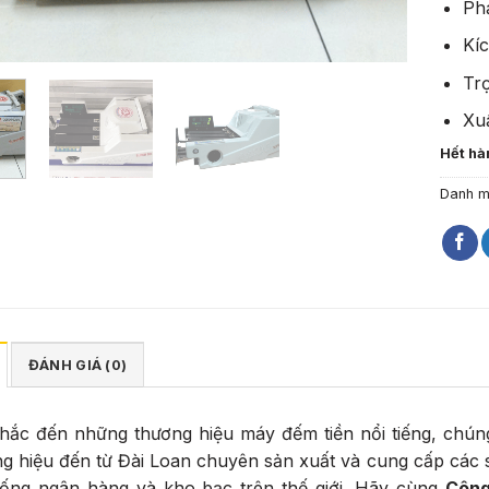
Ph
Kí
Tr
Xuấ
Hết hà
Danh 
ĐÁNH GIÁ (0)
hắc đến những thương hiệu máy đếm tiền nổi tiếng, chúng
g hiệu đến từ Đài Loan chuyên sản xuất và cung cấp các 
hống ngân hàng và kho bạc trên thế giới. Hãy cùng
Công