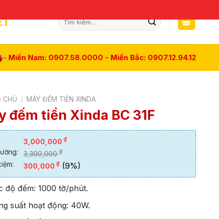
Tìm
ỆT
kiếm:
Miền Nam: 0907.58.0000 - Miền Bắc: 0907.12.94.12
 CHỦ
/
MÁY ĐẾM TIỀN XINDA
 đếm tiền Xinda BC 31F
₫
3,000,000
rường:
₫
3,300,000
kiệm:
₫
(9%)
300,000
c độ đếm: 1000 tờ/phút.
ng suất hoạt động: 40W.