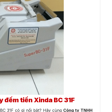
y đếm tiền Xinda BC 31F
a BC 31F có gì nổi bật? Hãy cùng
Công ty TNHH