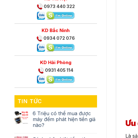
0973 440 322
KD Bắc Ninh
0934 072 076
KD Hải Phòng
0931 405 114
TIN TỨC
6 Triệu có thể mua được
máy đếm phát hiện tiền giả
Ưu 
nào?
Là sả