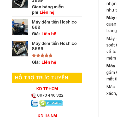
3939
nhận 
Giao hàng miễn
như t
phí
Liên hệ
Máy 
Máy đếm tiền Hoshico
quan 
888
trang
Giá:
Liên hệ
Máy 
Máy đếm tiền Hoshico
soát 
8686
về tờ
mềm k
Được xếp
Giá:
Liên hệ
Máy 
hạng
5.00
5 sao
gồm 0
HỖ TRỢ TRỰC TUYẾN
mắt t
Màu 
KD TPHCM
xách,
0973 440 322
KD Hà Nội