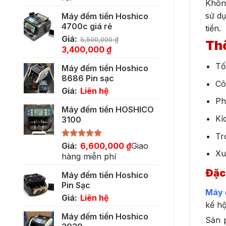
Không
sử dụ
Máy đếm tiền Hoshico
4700c giá rẻ
tiền.
Giá:
5,500,000
₫
Thô
Giá
Giá
3,400,000
₫
gốc
hiện
Tố
Máy đếm tiền Hoshico
là:
tại
8686 Pin sạc
5,500,000 ₫.
là:
Cô
Giá:
Liên hệ
3,400,000 ₫.
Ph
Máy đếm tiền HOSHICO
Kí
3100
Tr
Được xếp
Giá:
6,600,000
₫
Giao
Xu
hạng
5.00
hàng miễn phí
5 sao
Đặc
Máy đếm tiền Hoshico
Pin Sạc
Máy 
Giá:
Liên hệ
kế hộ
Máy đếm tiền Hoshico
Sản p