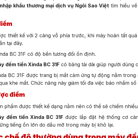
 nhập khẩu thương mại dịch vụ Ngôi Sao Việt
tìm hiểu về
điểm
ợc thiết kế với 2 càng vỗ phía trước, khi máy hoàn tất quá 
ắn tại đây.
nda BC 31F có độ bền tương đối ổn định.
y đếm tiền Xinda BC 31F
có băng tải dài giúp người dùng có
nda BC 31F được trang bị mắt cảm ứng tự động nằm trong má
 qua khe mắt. Chức năng này giảm tối đa việc báo nhầm số 
ợc điểm
n phẩm được thiết kế dạng nằm nên có thể sẽ chiếm nhiều d
y đếm tiền Xinda BC 31F
được lắp đặt hệ thống cơ càn
ững tiếng ồn lớn do dầu mỡ trong máy bị khô lại.
 chế độ thường dùng trong máy đếm