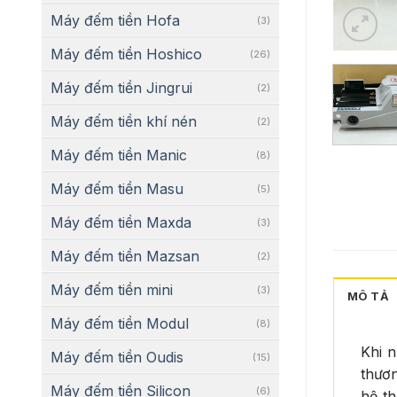
Máy đếm tiền Hofa
(3)
Máy đếm tiền Hoshico
(26)
Máy đếm tiền Jingrui
(2)
Máy đếm tiền khí nén
(2)
Máy đếm tiền Manic
(8)
Máy đếm tiền Masu
(5)
Máy đếm tiền Maxda
(3)
Máy đếm tiền Mazsan
(2)
Máy đếm tiền mini
(3)
MÔ TẢ
Máy đếm tiền Modul
(8)
Khi n
Máy đếm tiền Oudis
(15)
thươn
Máy đếm tiền Silicon
(6)
hệ t