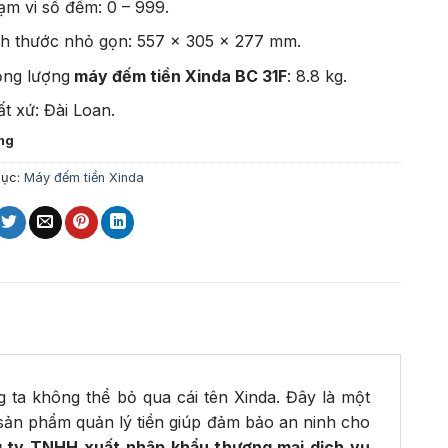
ạm vi số đếm: 0 – 999.
ch thước nhỏ gọn: 557 x 305 x 277 mm.
ọng lượng
máy đếm tiền Xinda BC 31F
: 8.8 kg.
t xứ: Đài Loan.
ng
mục:
Máy đếm tiền Xinda
 ta không thể bỏ qua cái tên Xinda. Đây là một
sản phẩm quản lý tiền giúp đảm bảo an ninh cho
 ty TNHH xuất nhập khẩu thương mại dịch vụ