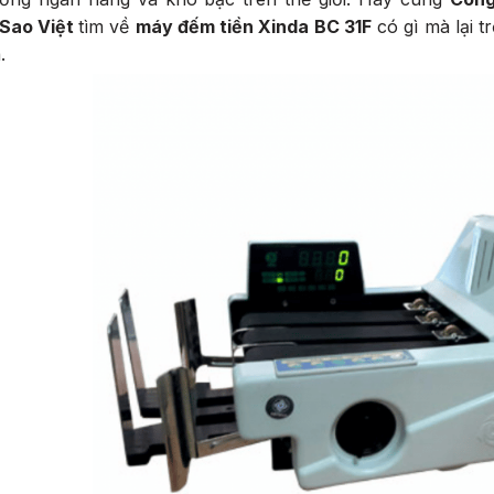
 Sao Việt
tìm về
máy đếm tiền Xinda BC 31F
có gì mà lại t
a.