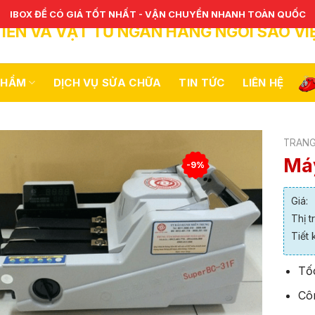
IBOX ĐỂ CÓ GIÁ TỐT NHẤT - VẬN CHUYỂN NHANH TOÀN QUỐC
IỀN VÀ VẬT TƯ NGÂN HÀNG NGÔI SAO VI
PHẨM
DỊCH VỤ SỬA CHỮA
TIN TỨC
LIÊN HỆ
TRANG
Máy
-9%
Giá:
Thị t
Tiết 
Tố
Cô