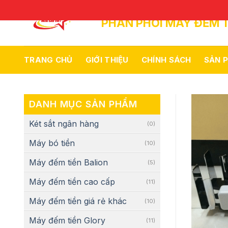
Skip
to
PHÂN PHỐI MÁY ĐẾM T
content
TRANG CHỦ
GIỚI THIỆU
CHÍNH SÁCH
SẢN 
DANH MỤC SẢN PHẨM
Két sắt ngân hàng
(0)
Máy bó tiền
(10)
Máy đếm tiền Balion
(5)
Máy đếm tiền cao cấp
(11)
Máy đếm tiền giá rẻ khác
(10)
Máy đếm tiền Glory
(11)