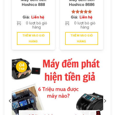
Hoshico 888
Hoshico 8686
Giá:
Liên hệ
Giá:
Liên hệ
Được xếp
hạng
5.00
0 lượt bỏ giỏ
0 lượt bỏ giỏ
5 sao
hàng
hàng
THÊM VÀO GIỎ
THÊM VÀO GIỎ
HÀNG
HÀNG
04
Th8