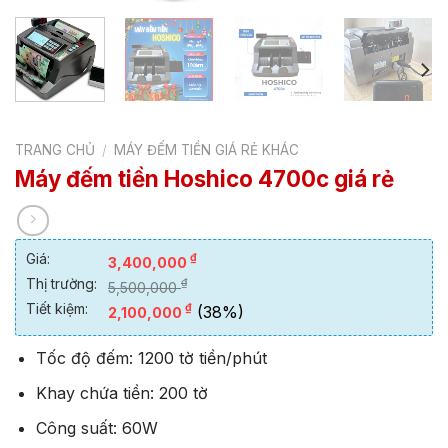
TRANG CHỦ
/
MÁY ĐẾM TIỀN GIÁ RẺ KHÁC
Máy đếm tiền Hoshico 4700c giá rẻ
Giá:
₫
3,400,000
Thị trường:
₫
5,500,000
Tiết kiệm:
₫
(38%)
2,100,000
Tốc độ đếm: 1200 tờ tiền/phút
Khay chứa tiền: 200 tờ
Công suất: 60W