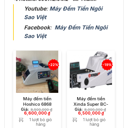
Youtube
:
Máy Đếm Tiền Ngôi
Sao Việt
Facebook
:
Máy Đếm Tiền Ngôi
Sao Việt
-22%
-19%
Máy đếm tiền
Máy đếm tiền
Hoshico 6868
Xinda Super BC-
28
Giá:
8,500,000
₫
Giá:
8,000,000
₫
Giá
Giá
Giá
Giá
6,600,000
₫
6,500,000
₫
gốc
hiện
gốc
hiện
1 lượt bỏ giỏ
1 lượt bỏ giỏ
là:
tại
là:
tại
8,500,000 ₫.
hàng
là:
8,000,000 ₫.
hàng
là:
6,600,000 ₫.
6,500,000 ₫.