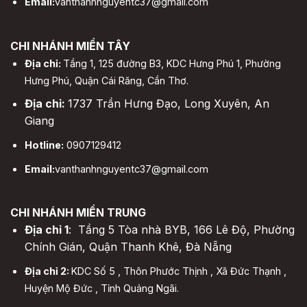
Email:
vanthanhnguyentc37@gmail.com
CHI NHÁNH MIỀN TÂY
Địa chỉ:
Tầng 1, 125 đường B3, KDC Hưng Phú 1, Phường
Hưng Phú, Quận Cái Răng, Cần Thơ.
Địa chỉ:
1737 Trần Hưng Đạo, Long Xuyên, An
Giang
Hotline:
0907129412
Email:
vanthanhnguyentc37@gmail.com
CHI NHÁNH MIỀN TRUNG
Địa chỉ 1
: Tầng 5 Tòa nhà BYB, 166 Lê Độ, Phường
Chính Gián, Quận Thanh Khê, Đà Nẵng
Địa chỉ 2:
KDC Số 5 , Thôn Phước Thịnh , Xã Đức Thạnh ,
Huyện Mộ Đức , Tỉnh Quảng Ngãi.