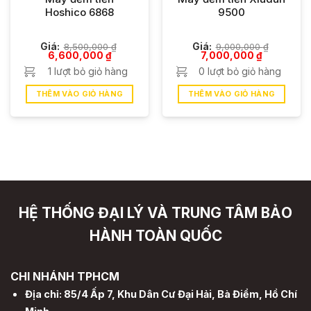
Hoshico 6868
9500
Giá:
8,500,000
₫
Giá:
9,000,000
₫
Giá
Giá
Giá
Giá
6,600,000
₫
7,000,000
₫
gốc
hiện
gốc
hiện
1 lượt bỏ giỏ hàng
0 lượt bỏ giỏ hàng
là:
tại
là:
tại
8,500,000 ₫.
là:
9,000,000 ₫.
là:
6,600,000 ₫.
7,000,000 
THÊM VÀO GIỎ HÀNG
THÊM VÀO GIỎ HÀNG
HỆ THỐNG ĐẠI LÝ VÀ TRUNG TÂM BẢO
HÀNH TOÀN QUỐC
CHI NHÁNH TPHCM
Địa chỉ: 85/4 Ấp 7, Khu Dân Cư Đại Hải, Bà Điểm, Hồ Chí