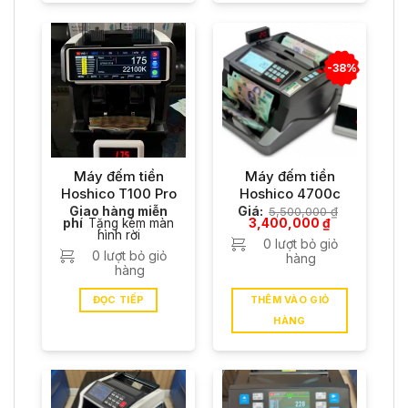
-38%
Máy đếm tiền
Máy đếm tiền
Hoshico T100 Pro
Hoshico 4700c
giá rẻ
Giao hàng miễn
Giá:
5,500,000
₫
Giá
Giá
phí
Tặng kèm màn
3,400,000
₫
gốc
hiện
hình rời
0 lượt bỏ giỏ
là:
tại
0 lượt bỏ giỏ
5,500,000 ₫.
hàng
là:
hàng
3,400,000 ₫.
ĐỌC TIẾP
THÊM VÀO GIỎ
HÀNG