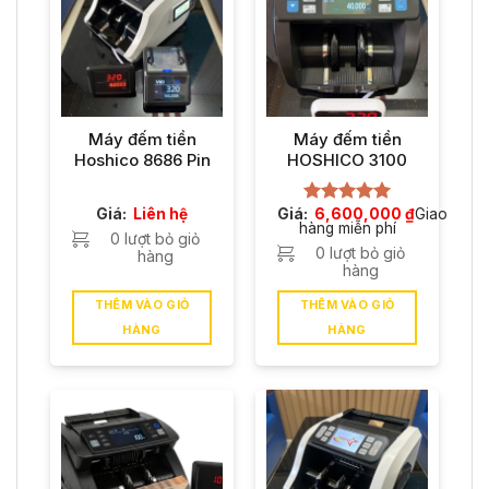
Máy đếm tiền
Máy đếm tiền
Hoshico 8686 Pin
HOSHICO 3100
sạc
Giá:
Liên hệ
Giá:
6,600,000
₫
Giao
Được xếp
hàng miễn phí
hạng
5.00
0 lượt bỏ giỏ
5 sao
0 lượt bỏ giỏ
hàng
hàng
THÊM VÀO GIỎ
THÊM VÀO GIỎ
HÀNG
HÀNG