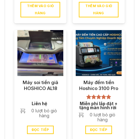
THÊM VÀO GIỎ
THÊM VÀO GIỎ
HÀNG
HÀNG
Máy soi tiền giả
Máy đếm tiền
HOSHICO AL18
Hoshico 3100 Pro
đa năng giá rẻ –
Giao hàng miễn
Liên hệ
Miễn phí lắp đặt +
Được xếp
phí
tặng màn hình rời
hạng
5.00
0 lượt bỏ giỏ
5 sao
0 lượt bỏ giỏ
hàng
hàng
ĐỌC TIẾP
ĐỌC TIẾP