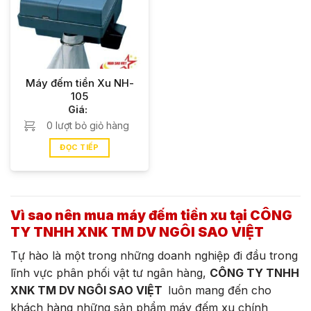
lượng tốt, độ bền cao, dịch vụ bảo hành hậu đãi
chuyên nghiệp, đáp ứng mọi nhu cầu sử dụng của quý
khách hàng.
HOTLINE TƯ VẤN:
0907.12.94.12 – 0934.072.076.
Máy đếm tiền Xu NH-
105
Giá:
0 lượt bỏ giỏ hàng
ĐỌC TIẾP
Vì sao nên mua máy đếm tiền xu tại CÔNG
TY TNHH XNK TM DV NGÔI SAO VIỆT
Tự hào là một trong những doanh nghiệp đi đầu trong
lĩnh vực phân phối vật tư ngân hàng,
CÔNG TY TNHH
XNK TM DV NGÔI SAO VIỆT
luôn mang đến cho
khách hàng những sản phẩm máy đếm xu chính