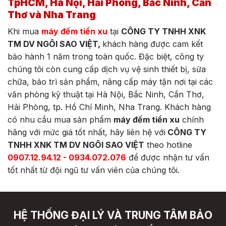
TpHCM, Hà Nội, Hải Phòng, Bắc Ninh, Cần
Thơ và Nha Trang
Khi mua
máy đếm tiền xu
tại
CÔNG TY TNHH XNK
TM DV NGÔI SAO VIỆT,
khách hàng được
cam kết
bảo hành 1 năm trong toàn quốc. Đặc biệt, công ty
chúng tôi còn cung cấp dịch vụ vệ sinh thiết bị, sửa
chữa, bảo trì sản phẩm, nâng cấp máy tận nơi tại các
văn phòng kỹ thuật tại Hà Nội, Bắc Ninh, Cần Thơ,
Hải Phòng, tp. Hồ Chí Minh, Nha Trang.
Khách hàng
có nhu cầu mua sản phẩm
máy đếm tiền xu
chính
hãng với mức giá tốt nhất, hãy liên hệ với
CÔNG TY
TNHH XNK TM DV NGÔI SAO VIỆT
theo hotline
0907.12.94.12 - 0934.072.076
để được nhận tư vấn
tốt nhất từ đội ngũ tư vấn viên của chúng tôi.
HỆ THỐNG ĐẠI LÝ VÀ TRUNG TÂM BẢO