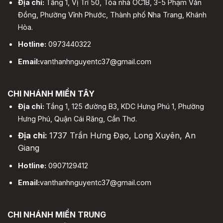
Địa chỉ:
Tầng 1, Vị Trí 50, Tòa nhà OC1B, 3-5 Phạm Văn
Đồng, Phường Vĩnh Phước, Thành phố Nha Trang, Khánh
Hòa.
Hotline:
0973440322
Email:
vanthanhnguyentc37@gmail.com
CHI NHÁNH MIỀN TÂY
Địa chỉ:
Tầng 1, 125 đường B3, KDC Hưng Phú 1, Phường
Hưng Phú, Quận Cái Răng, Cần Thơ.
Địa chỉ:
1737 Trần Hưng Đạo, Long Xuyên, An
Giang
Hotline:
0907129412
Email:
vanthanhnguyentc37@gmail.com
CHI NHÁNH MIỀN TRUNG