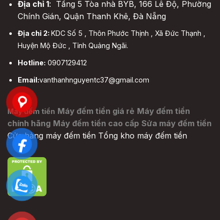
Địa chỉ 1
: Tầng 5 Tòa nhà BYB, 166 Lê Độ, Phường
Chính Gián, Quận Thanh Khê, Đà Nẵng
Địa chỉ 2:
KDC Số 5 , Thôn Phước Thịnh , Xã Đức Thạnh ,
Huyện Mộ Đức , Tỉnh Quảng Ngãi.
Hotline:
0907129412
Email:
vanthanhnguyentc37@gmail.com
Máy đếm tiền giá rẻ
Máy đếm tiền
Máy đếm tiền
chính hãng
Máy đếm tiền cao cấp
Sửa máy đếm tiền
Cửa hàng máy đếm tiền
Tổng kho máy đếm tiền