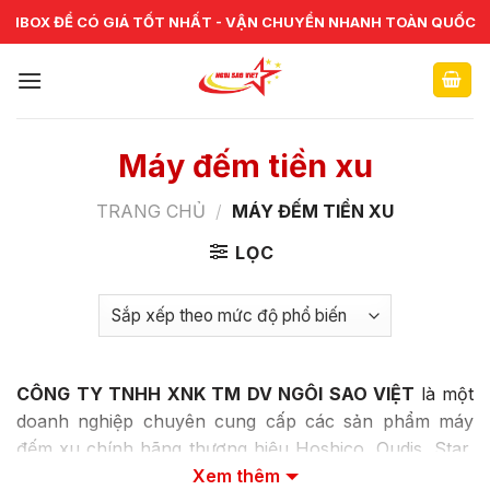
Skip
CHUYÊN CUNG CẤP VÀ SỬA CHỮA VẬT TƯ NGÂN HÀNG TOÀN
IBOX ĐỂ CÓ GIÁ TỐT NHẤT - VẬN CHUYỂN NHANH TOÀN QUỐC
QUỐC
to
content
Máy đếm tiền xu
TRANG CHỦ
/
MÁY ĐẾM TIỀN XU
LỌC
CÔNG TY TNHH XNK TM DV NGÔI SAO VIỆT
là một
doanh nghiệp chuyên cung cấp các sản phẩm máy
đếm xu chính hãng thương hiệu Hoshico, Oudis, Star,
Manic, Argus,… có khả năng đếm tiền nhanh chóng,
Xem thêm