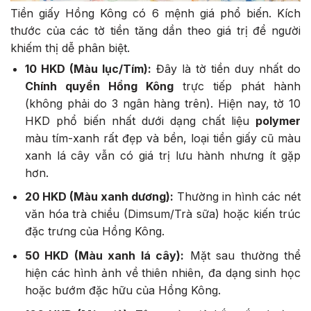
Tiền giấy Hồng Kông có 6 mệnh giá phổ biến. Kích
thước của các tờ tiền tăng dần theo giá trị để người
khiếm thị dễ phân biệt.
10 HKD (Màu lục/Tím):
Đây là tờ tiền duy nhất do
Chính quyền Hồng Kông
trực tiếp phát hành
(không phải do 3 ngân hàng trên). Hiện nay, tờ 10
HKD phổ biến nhất dưới dạng chất liệu
polymer
màu tím-xanh rất đẹp và bền, loại tiền giấy cũ màu
xanh lá cây vẫn có giá trị lưu hành nhưng ít gặp
hơn.
20 HKD (Màu xanh dương):
Thường in hình các nét
văn hóa trà chiều (Dimsum/Trà sữa) hoặc kiến trúc
đặc trưng của Hồng Kông.
50 HKD (Màu xanh lá cây):
Mặt sau thường thể
hiện các hình ảnh về thiên nhiên, đa dạng sinh học
hoặc bướm đặc hữu của Hồng Kông.