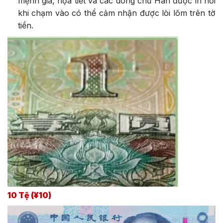
mệnh giá, họa tiết và các dòng chữ Hán được in nổi
khi chạm vào có thể cảm nhận được lòi lõm trên tờ
tiền.
10 Tệ (¥10)