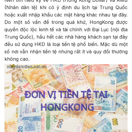
Nên tìm hiểu kỹ về HKD (Hồng Kong Dollar) và RMB
(Nhân dân tệ) khi có ý định du lịch tại Trung Quốc
hoặc xuất nhập khẩu các mặt hàng khác nhau tại đây.
Do một số vấn đề trong quá khứ, HongKong được
quyền độc lộc kinh tế và tài chính với Đại Lục (nội địa
Trung Quốc), hầu hết các nhà hàng khách sạn tại đây
đều sử dụng HKD là loại tiền tệ phổ biến. Mặc dù một
số nơi vẫn nhận tiền tệ nhưng rất ít và quy đổi thường
không cao.