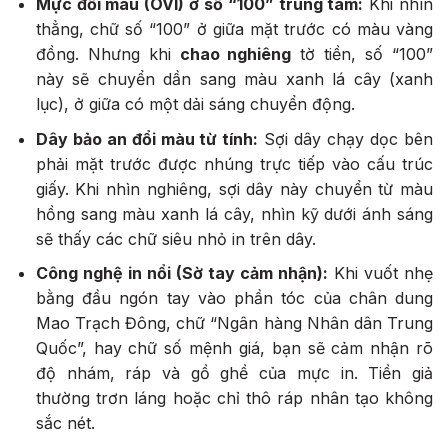
Mực đổi màu (OVI) ở số “100” trung tâm:
Khi nhìn
thẳng, chữ số “100” ở giữa mặt trước có màu vàng
đồng. Nhưng khi
chao nghiêng
tờ tiền, số “100”
này sẽ chuyển dần sang màu xanh lá cây (xanh
lục), ở giữa có một dải sáng chuyển động.
Dây bảo an đổi màu từ tính:
Sợi dây chạy dọc bên
phải mặt trước được nhúng trực tiếp vào cấu trúc
giấy. Khi nhìn nghiêng, sợi dây này chuyển từ màu
hồng sang màu xanh lá cây, nhìn kỹ dưới ánh sáng
sẽ thấy các chữ siêu nhỏ in trên dây.
Công nghệ in nổi (Sờ tay cảm nhận):
Khi vuốt nhẹ
bằng đầu ngón tay vào phần tóc của chân dung
Mao Trạch Đông, chữ “Ngân hàng Nhân dân Trung
Quốc”, hay chữ số mệnh giá, bạn sẽ cảm nhận rõ
độ nhám, ráp và gồ ghề của mực in. Tiền giả
thường trơn láng hoặc chỉ thô ráp nhân tạo không
sắc nét.