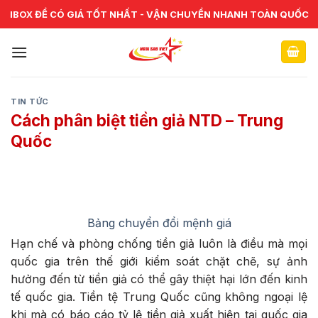
Skip
CHUYÊN CUNG CẤP VÀ SỬA CHỮA VẬT TƯ NGÂN HÀNG TOÀN
IBOX ĐỂ CÓ GIÁ TỐT NHẤT - VẬN CHUYỂN NHANH TOÀN QUỐC
QUỐC
to
content
TIN TỨC
Cách phân biệt tiền giả NTD – Trung
Quốc
Bảng chuyển đổi mệnh giá
Hạn chế và phòng chống tiền giả luôn là điều mà mọi
quốc gia trên thế giới kiểm soát chặt chẽ, sự ảnh
hưởng đến từ tiền giả có thể gây thiệt hại lớn đến kinh
tế quốc gia. Tiền tệ Trung Quốc cũng không ngoại lệ
khi mà có báo cáo tỷ lệ tiền giả xuất hiện tại quốc gia