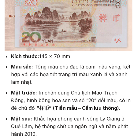
Kích thước:
145 x 70 mm
Màu sắc:
Tông màu chủ đạo là cam, nâu vàng, kết
hợp với các họa tiết trang trí màu xanh lá và xanh
lam nhạt.
Mặt trước:
In chân dung Chủ tịch Mao Trạch
Đông, hình bông hoa sen và số “20” đổi màu; có in
đè chữ đỏ
“样币” (Tiền mẫu – Cấm lưu thông)
.
Mặt sau:
Khắc họa phong cảnh sông Ly Giang ở
Quế Lâm, hệ thống chữ đa ngôn ngữ và năm phát
hành 2019.