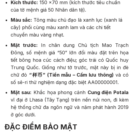
Kích thước:
150 x70 mm
(kích thước tiêu chuẩn
của tờ mệnh giá 50 Nhân dân tệ).
Màu sắc:
Tông màu chủ đạo là xanh lục (xanh lá
cây) phối cùng màu xanh lam và các chi tiết
chuyển màu vàng nhạt.
Mặt trước:
In chân dung Chủ tịch Mao Trạch
Đông, số mệnh giá “50” lớn đổi màu đặt trên họa
tiết bông hoa cúc cách điệu; góc trái có Quốc huy
Trung Quốc. Giống như tờ trước, mặt này bị in đè
chữ đỏ
“样币” (Tiền mẫu – Cấm lưu thông)
và có
số sê-ri thử nghiệm dạng đặc biệt AA00000001.
Mặt sau:
Khắc họa phong cảnh
Cung điện Potala
vĩ đại ở Lhasa (Tây Tạng) trên nền núi non, đi kèm
hệ thống chữ đa ngôn ngữ và năm phát hành 2019
ở góc dưới.
ĐẶC ĐIỂM BẢO MẬT