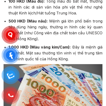
100 HKD (Màu đỏ):
Tông màu đỏ bắt mắt, thường
in hình các di sản văn hóa phi vật thể như nghệ
thuật Kinh kịch/Hát tuồng Trung Hoa.
500 HKD (Màu nâu):
Mệnh giá lớn phổ biến trong
tiêu dùng hàng ngày, thường in hình các kỳ quan
địa chất (như Công viên địa chất toàn cầu UNESCO
của Hồng Kông).
1.000 HKD (Màu vàng kim/Cam):
Đây là mệnh giá
lớn nhất. Mặt sau thường tôn vinh vị thế trung tâm
tài chính quốc tế của Hồng Kông.