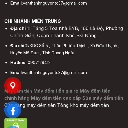
Email:
vanthanhnguyentc37@gmail.com
CHI NHÁNH MIỀN TRUNG
Địa chỉ 1
: Tầng 5 Tòa nhà BYB, 166 Lê Độ, Phường
Chính Gián, Quận Thanh Khê, Đà Nẵng
Địa chỉ 2:
KDC Số 5 , Thôn Phước Thịnh , Xã Đức Thạnh ,
Huyện Mộ Đức , Tỉnh Quảng Ngãi.
Hotline:
0907129412
Email:
vanthanhnguyentc37@gmail.com
Máy đếm tiền giá rẻ
Máy đếm tiền
Máy đếm tiền
chính hãng
Máy đếm tiền cao cấp
Sửa máy đếm tiền
Cửa hàng máy đếm tiền
Tổng kho máy đếm tiền