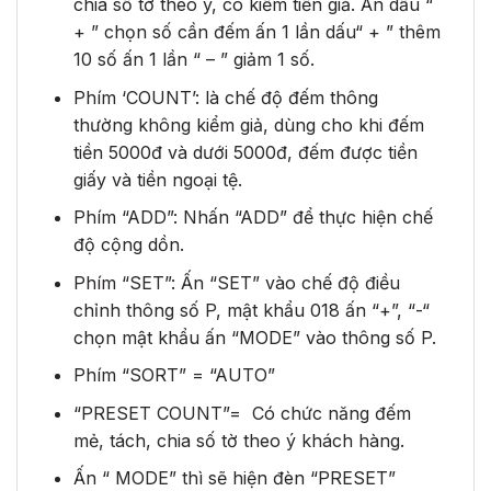
chia số tờ theo ý, có kiểm tiền giả. Ấn dấu “
+ ” chọn số cần đếm ấn 1 lần dấu“ + ” thêm
10 số ấn 1 lần “ – ” giảm 1 số.
Phím ‘COUNT’: là chế độ đếm thông
thường không kiểm giả, dùng cho khi đếm
tiền 5000đ và dưới 5000đ, đếm được tiền
giấy và tiền ngoại tệ.
Phím “ADD”: Nhấn “ADD” để thực hiện chế
độ cộng dồn.
Phím “SET”: Ấn “SET” vào chế độ điều
chỉnh thông số P, mật khẩu 018 ấn “+”, “-“
chọn mật khẩu ấn “MODE” vào thông số P.
Phím “SORT” = “AUTO”
“PRESET COUNT”= Có chức năng đếm
mẻ, tách, chia số tờ theo ý khách hàng.
Ấn “ MODE” thì sẽ hiện đèn “PRESET”