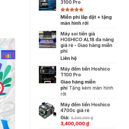
3100 Pro
Được xếp
Miễn phí lắp đặt + tặng
hạng
5.00
màn hình rời
5 sao
Máy soi tiền giả
HOSHICO AL18 đa năng
giá rẻ - Giao hàng miễn
phí
Liên hệ
Máy đếm tiền Hoshico
T100 Pro
Giao hàng miễn
phí
Tặng kèm màn hình
rời
Máy đếm tiền Hoshico
4700c giá rẻ
Giá:
5,500,000
₫
Giá
Giá
3,400,000
₫