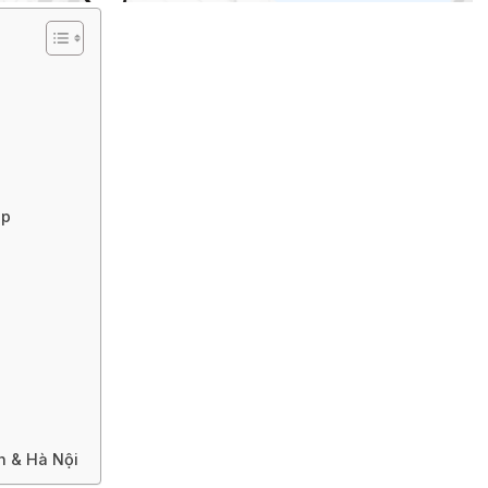
up
h & Hà Nội