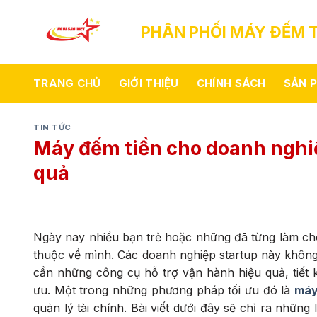
Skip
to
PHÂN PHỐI MÁY ĐẾM T
content
TRANG CHỦ
GIỚI THIỆU
CHÍNH SÁCH
SẢN 
TIN TỨC
Máy đếm tiền cho doanh nghiệp
quả
Ngày nay nhiều bạn trẻ hoặc những đã từng làm ch
thuộc về mình. Các doanh nghiệp startup này không
cần những công cụ hỗ trợ vận hành hiệu quả, tiết k
ưu. Một trong những phương pháp tối ưu đó là
máy
quản lý tài chính. Bài viết dưới đây sẽ chỉ ra nhữ