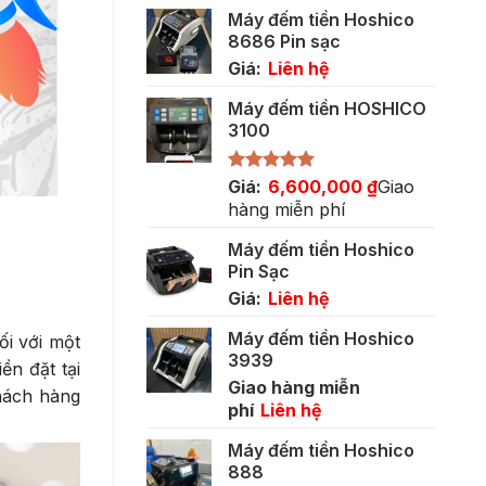
gốc
hiện
Máy đếm tiền Hoshico
là:
tại
8686 Pin sạc
5,500,000 ₫.
là:
Giá:
Liên hệ
3,400,000 ₫.
Máy đếm tiền HOSHICO
3100
Được xếp
Giá:
6,600,000
₫
Giao
hạng
5.00
hàng miễn phí
5 sao
Máy đếm tiền Hoshico
Pin Sạc
Giá:
Liên hệ
Máy đếm tiền Hoshico
ối với một
3939
ền đặt tại
Giao hàng miễn
hách hàng
phí
Liên hệ
Máy đếm tiền Hoshico
888