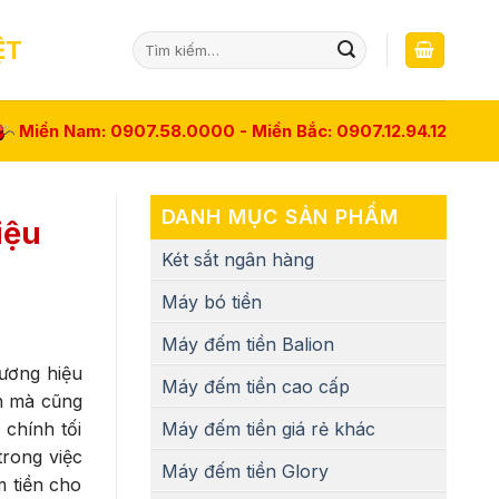
Tìm
ỆT
kiếm:
Miền Nam: 0907.58.0000 - Miền Bắc: 0907.12.94.12
DANH MỤC SẢN PHẨM
iệu
Két sắt ngân hàng
Máy bó tiền
Máy đếm tiền Balion
ương hiệu
Máy đếm tiền cao cấp
nh mà cũng
Máy đếm tiền giá rẻ khác
 chính tối
trong việc
Máy đếm tiền Glory
m tiền cho