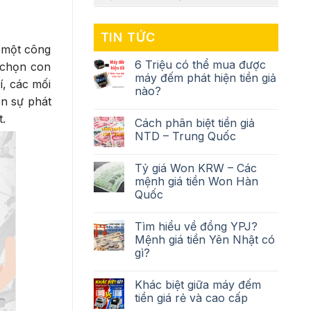
TIN TỨC
 một công
6 Triệu có thể mua được
 chọn con
máy đếm phát hiện tiền giả
í, các mối
nào?
ên sự phát
t.
Cách phân biệt tiền giả
NTD – Trung Quốc
Tỷ giá Won KRW – Các
mệnh giá tiền Won Hàn
Quốc
Tìm hiểu về đồng YPJ?
Mệnh giá tiền Yên Nhật có
gì?
Khác biệt giữa máy đếm
tiền giá rẻ và cao cấp