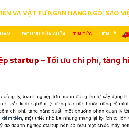
IỀN VÀ VẬT TƯ NGÂN HÀNG NGÔI SAO VI
PHẨM
DỊCH VỤ SỬA CHỮA
TIN TỨC
LIÊN HỆ
 startup – Tối ưu chi phí, tăng h
o công ty,doanh nghiệp lớn muốn đứng lên tự xây dựng th
 chỉ cần kinh nghiệm, ý tưởng tạo nên thuộc riêng về mì
iệm chi phí, tăng năng suất, một phương pháp quản lý tài
 đếm tiền
,
một thiết nhỏ bé nhưng mang lại lợi ích to lớn 
ng lý do doanh nghiệp startup nên sở hữu một chiếc máy đế