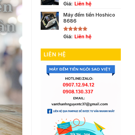
Giá:
Liên hệ
Máy đếm tiền Hoshico
8686
Được xếp
Giá:
Liên hệ
hạng
5.00
5 sao
LIÊN HỆ