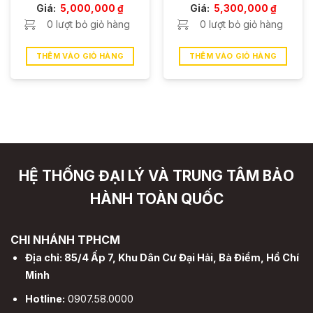
Giá:
5,000,000
₫
Giá:
5,300,000
₫
0 lượt bỏ giỏ hàng
0 lượt bỏ giỏ hàng
0 ₫.
THÊM VÀO GIỎ HÀNG
THÊM VÀO GIỎ HÀNG
HỆ THỐNG ĐẠI LÝ VÀ TRUNG TÂM BẢO
HÀNH TOÀN QUỐC
CHI NHÁNH TPHCM
Địa chỉ: 85/4 Ấp 7, Khu Dân Cư Đại Hải, Bà Điểm, Hồ Chí
Minh
Hotline:
0907.58.0000