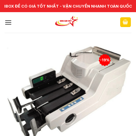
Skip
CHUYÊN CUNG CẤP VÀ SỬA CHỮA VẬT TƯ NGÂN HÀNG TOÀN
IBOX ĐỂ CÓ GIÁ TỐT NHẤT - VẬN CHUYỂN NHANH TOÀN QUỐC
QUỐC
to
content
-19%