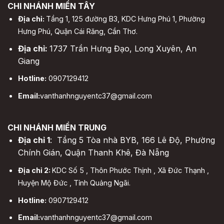
CHI NHÁNH MIỀN TÂY
Địa chỉ:
Tầng 1, 125 đường B3, KDC Hưng Phú 1, Phường
Hưng Phú, Quận Cái Răng, Cần Thơ.
Địa chỉ:
1737 Trần Hưng Đạo, Long Xuyên, An
Giang
Hotline:
0907129412
Email:
vanthanhnguyentc37@gmail.com
CHI NHÁNH MIỀN TRUNG
Địa chỉ 1
: Tầng 5 Tòa nhà BYB, 166 Lê Độ, Phường
Chính Gián, Quận Thanh Khê, Đà Nẵng
Địa chỉ 2:
KDC Số 5 , Thôn Phước Thịnh , Xã Đức Thạnh ,
Huyện Mộ Đức , Tỉnh Quảng Ngãi.
Hotline:
0907129412
Email:
vanthanhnguyentc37@gmail.com