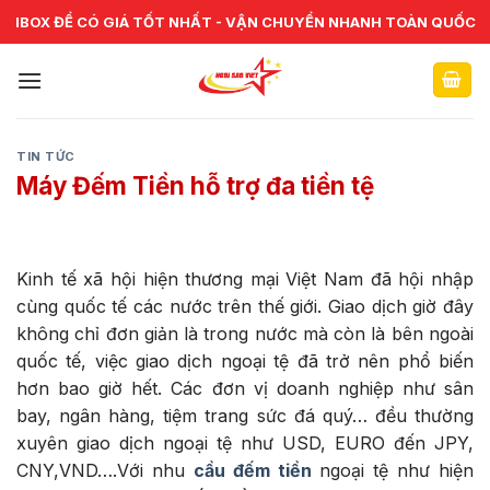
Skip
CHUYÊN CUNG CẤP VÀ SỬA CHỮA VẬT TƯ NGÂN HÀNG TOÀN
IBOX ĐỂ CÓ GIÁ TỐT NHẤT - VẬN CHUYỂN NHANH TOÀN QUỐC
QUỐC
to
content
TIN TỨC
Máy Đếm Tiền hỗ trợ đa tiền tệ
Kinh tế xã hội hiện thương mại Việt Nam đã hội nhập
cùng quốc tế các nước trên thế giới. Giao dịch giờ đây
không chỉ đơn giản là trong nước mà còn là bên ngoài
quốc tế, việc giao dịch ngoại tệ đã trở nên phổ biến
hơn bao giờ hết. Các đơn vị doanh nghiệp như sân
bay, ngân hàng, tiệm trang sức đá quý… đều thường
xuyên giao dịch ngoại tệ như USD, EURO đến JPY,
CNY,VND….Với nhu
cầu đếm tiền
ngoại tệ như hiện