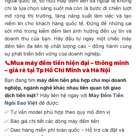
ngoài quốc tế, sở hữu máy đếm tiền đa ngoại tệ không
chỉ là lựa chọn sáng suốt mà còn là bước đi chiến lượt
mở rộng thị trường, tăng năng suất làm việc và tạo
niềm tin cho khách hàng quốc tế. Đừng để những sai
sót nhỏ trong kiểm đếm làm ảnh hưởng đến uy tín và
doanh thu của bạn. Hãy đầu tư ngay một chiếc máy
đếm tiền đa tiền tệ chất lượng cao – đồng hành cùng
sự phát triển bền vững của doanh nghiệp.
📞
Mua máy đếm tiền hiện đại – thông minh
– giá rẻ tại Tp Hồ Chí Minh và Hà Nội
Bạn đang tìm
máy đếm tiền phù hợp cho mọi doanh
nghiệp, ngành nghê khác nhau liên quan tới giao
dịch tiền mặt
? Hãy liên hệ ngay với
Máy Đếm Tiền
Ngôi Sao Việt
để được:
✅ Tư vấn model phù hợp theo quy mô đơn vị
✅ Báo giá chi tiết các dòng máy đếm tiền
✅ Giao hàng miễn phí toàn quốc – Hỗ trợ cài đặt và