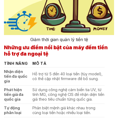
Giảm thời gian quản lý tiền tệ
Những ưu điểm nổi bật của máy đếm tiền
hỗ trợ đa ngoại tệ
TÍNH NĂNG
MÔ TẢ
Nhận diện
Hỗ trợ từ 5 đến 40 loại tiền (tùy model),
tiền đa quốc
có thể cập nhật firmware để bổ sung.
gia
Phát hiện
Sử dụng công nghệ cảm biến tia UV, từ
tiền giả đa
tính MG, công nghệ CIS để nhận diện tiền
quốc gia
giả theo tiêu chuẩn từng quốc gia.
Tự động
Phân biệt mệnh giá khác nhau trong
phân loại
cùng loại tiền hoặc nhiều loại tiền.