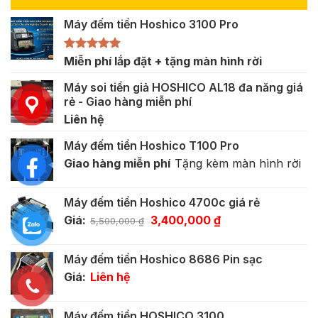
Máy đếm tiền Hoshico 3100 Pro
Được xếp
Miễn phí lắp đặt + tặng màn hình rời
hạng
5.00
5 sao
Máy soi tiền giả HOSHICO AL18 đa năng giá
rẻ - Giao hàng miễn phí
Liên hệ
Máy đếm tiền Hoshico T100 Pro
Giao hàng miễn phí
Tặng kèm màn hình rời
Máy đếm tiền Hoshico 4700c giá rẻ
Giá
Giá
Giá:
3,400,000
₫
5,500,000
₫
gốc
hiện
là:
tại
Máy đếm tiền Hoshico 8686 Pin sạc
5,500,000 ₫.
là:
Giá:
Liên hệ
3,400,000 ₫.
Máy đếm tiền HOSHICO 3100