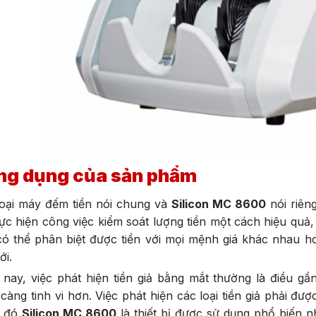
ng dụng của sản phẩm
loại máy đếm tiền nói chung và
Silicon MC 8600
nói riêng
ực hiện công việc kiểm soát lượng tiền một cách hiệu qu
ó thể phân biệt được tiền với mọi mệnh giá khác nhau ho
iới.
nay, việc phát hiện tiền giả bằng mắt thường là điều gầ
càng tinh vi hơn. Việc phát hiện các loại tiền giả phải đượ
g đó
Silicon MC 8600
là thiết bị được sử dụng phổ biến nh