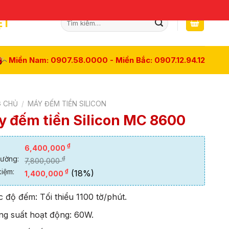
Tìm
ỆT
kiếm:
Miền Nam: 0907.58.0000 - Miền Bắc: 0907.12.94.12
 CHỦ
/
MÁY ĐẾM TIỀN SILICON
 đếm tiền Silicon MC 8600
₫
6,400,000
rường:
₫
7,800,000
kiệm:
₫
(18%)
1,400,000
 độ đếm: Tối thiểu 1100 tờ/phút.
ng suất hoạt động: 60W.