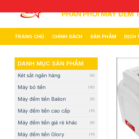
Skip
to
PHÂN PHỐI MÁY ĐẾM T
content
TRANG CHỦ
CHÍNH SÁCH
SẢN PHẨM
DỊCH
DANH MỤC SẢN PHẨM
Két sắt ngân hàng
(0)
Máy bó tiền
(10)
Máy đếm tiền Balion
(5)
Máy đếm tiền cao cấp
(11)
Máy đếm tiền giá rẻ khác
(9)
Máy đếm tiền Glory
(11)