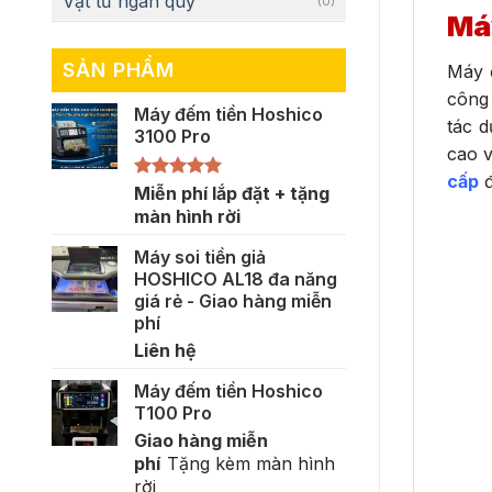
Vật tư ngân quỹ
(0)
Máy
SẢN PHẨM
Máy đ
công 
Máy đếm tiền Hoshico
tác d
3100 Pro
cao v
cấp
đ
Được xếp
Miễn phí lắp đặt + tặng
hạng
5.00
màn hình rời
5 sao
Máy soi tiền giả
HOSHICO AL18 đa năng
giá rẻ - Giao hàng miễn
phí
Liên hệ
Máy đếm tiền Hoshico
T100 Pro
Giao hàng miễn
phí
Tặng kèm màn hình
rời