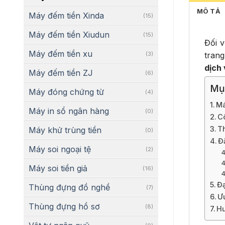
MÔ TẢ
Máy đếm tiền Xinda
(15)
Máy đếm tiền Xiudun
(15)
Đối v
Máy đếm tiền xu
trang
(3)
dịch 
Máy đếm tiền ZJ
(6)
Mụ
Máy đóng chứng từ
(4)
Má
Máy in sổ ngân hàng
(0)
C
T
Máy khử trùng tiền
(0)
Đ
Máy soi ngoại tệ
(2)
Máy soi tiền giả
(16)
Đạ
Thùng đựng đồ nghề
(7)
Ư
Thùng đựng hồ sơ
(8)
Hư