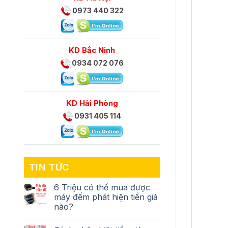
0973 440 322
KD Bắc Ninh
0934 072 076
KD Hải Phòng
0931 405 114
TIN TỨC
6 Triệu có thể mua được
máy đếm phát hiện tiền giả
nào?