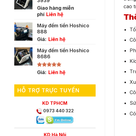
3939
cao t
Giao hàng miễn
phí
Liên hệ
Thô
Máy đếm tiền Hoshico
Tố
888
Giá:
Liên hệ
Cô
Máy đếm tiền Hoshico
Ph
8686
Kí
Tr
Được xếp
Giá:
Liên hệ
hạng
5.00
Xu
5 sao
HỖ TRỢ TRỰC TUYẾN
Cô
Sử
KD TPHCM
0973 440 322
Có
KD Hà Nội