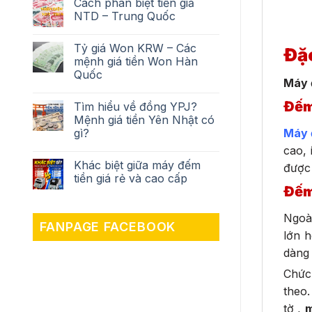
Cách phân biệt tiền giả
NTD – Trung Quốc
Tỷ giá Won KRW – Các
Đặc
mệnh giá tiền Won Hàn
Quốc
Máy 
Đếm
Tìm hiểu về đồng YPJ?
Mệnh giá tiền Yên Nhật có
gì?
Máy 
cao, 
Khác biệt giữa máy đếm
được 
tiền giá rẻ và cao cấp
Đếm
Ngoà
FANPAGE FACEBOOK
lớn h
dàng
Chức 
theo.
tờ ,
m