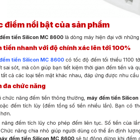
 điểm nổi bật của sản phẩm
đếm tiền Silicon MC 8600
là dòng máy hiện đại với những
 tiền nhanh với độ chính xác lên tới 100%
đếm tiền Silicon MC 8600
có tốc độ đếm tối thiểu 1100 t
ít sai sót, mà còn giúp bạn tiết kiệm thời gian đếm tiền và
tất cả các loại tiền mặt khác nhau, đáp ứng được nhu cầu
 đa chức năng
i chức năng đếm tiền thông thường,
máy đếm tiền Silico
oặc đếm tích lũy (đếm tổng số tiền nhiều lần). Bạn có th
 hơn.
năng đếm tích lũy cho phép đếm liên tục. Số tiền của l
 Chức năng chia nhỏ giúp người dùng có thể ấn định lượng 
áy đếm tiền Silicon MC 8600
sẽ tự động dừng khi đếm đ