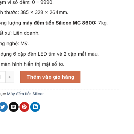
ạm vi số đếm: 0 – 9990.
ch thước: 385 x 328 x 264mm.
ọng lượng
máy đếm tiền Silicon MC 8600:
7kg.
t xứ: Liên doanh.
ng nghệ: Mỹ.
 dụng 6 cặp đèn LED tím và 2 cặp mắt màu.
màn hình hiển thị mặt số to.
ếm tiền Silicon MC 8600 số lượng
Thêm vào giỏ hàng
mục:
Máy đếm tiền Silicon