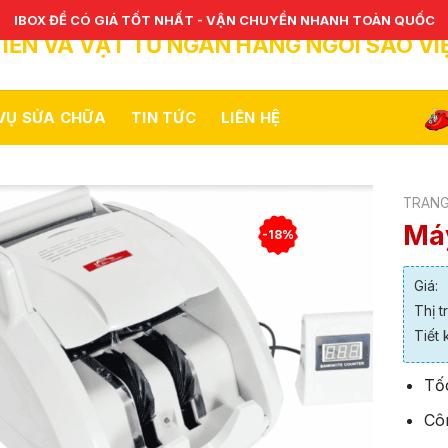
IBOX ĐỂ CÓ GIÁ TỐT NHẤT - VẬN CHUYỂN NHANH TOÀN QUỐC
IỀN VÀ VẬT TƯ NGÂN HÀNG NGÔI SAO VI
 VỤ SỬA CHỮA
TIN TỨC
LIÊN HỆ
TRANG
Máy
-18%
Giá:
Thị t
Tiết 
Tốc
Cô