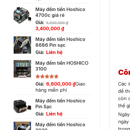
Máy đếm tiền Hoshico
4700c giá rẻ
Giá:
5,500,000
₫
Giá
Giá
3,400,000
₫
gốc
hiện
Máy đếm tiền Hoshico
là:
tại
8686 Pin sạc
5,500,000 ₫.
là:
Giá:
Liên hệ
3,400,000 ₫.
Máy đếm tiền HOSHICO
3100
Cô
Được xếp
Giá:
6,600,000
₫
Giao
Các 
hạng
5.00
hàng miễn phí
để th
5 sao
còn c
Máy đếm tiền Hoshico
thế g
Pin Sạc
Giá:
Liên hệ
Ngày 
ngày 
Máy đếm tiền Hoshico
tron