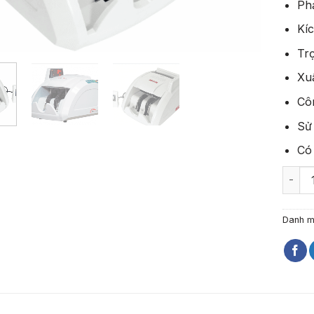
Ph
Kí
Tr
Xuấ
Cô
Sử
Có 
Máy đ
Danh 