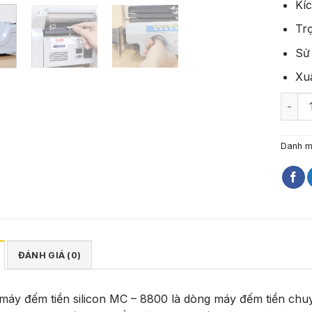
Kí
Trọ
Sử 
Xu
Máy đế
Danh 
ĐÁNH GIÁ (0)
áy đếm tiền silicon MC – 8800 là dòng máy đếm tiền chuy