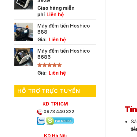
3939
Giao hàng miễn
phí
Liên hệ
Máy đếm tiền Hoshico
888
Giá:
Liên hệ
Máy đếm tiền Hoshico
8686
Được xếp
Giá:
Liên hệ
hạng
5.00
5 sao
HỖ TRỢ TRỰC TUYẾN
KD TPHCM
Tí
0973 440 322
Sả
ti
KD Hà Nội