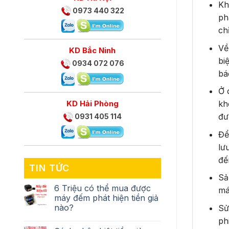
Kh
0973 440 322
ph
ch
Về
KD Bắc Ninh
bi
0934 072 076
bá
Ở 
KD Hải Phòng
kh
đư
0931 405 114
Để
lư
đế
TIN TỨC
Sả
6 Triệu có thể mua được
má
máy đếm phát hiện tiền giả
nào?
Sử
ph