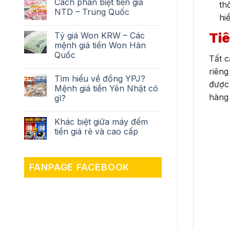
Cách phân biệt tiền giả
th
NTD – Trung Quốc
hiể
Tiê
Tỷ giá Won KRW – Các
mệnh giá tiền Won Hàn
Quốc
Tất c
riêng
Tìm hiểu về đồng YPJ?
được 
Mệnh giá tiền Yên Nhật có
hàng 
gì?
Khác biệt giữa máy đếm
tiền giá rẻ và cao cấp
FANPAGE FACEBOOK