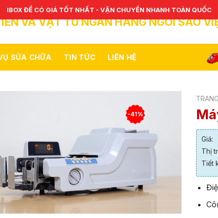
IBOX ĐỂ CÓ GIÁ TỐT NHẤT - VẬN CHUYỂN NHANH TOÀN QUỐC
IỀN VÀ VẬT TƯ NGÂN HÀNG NGÔI SAO VI
 VỤ SỬA CHỮA
TIN TỨC
LIÊN HỆ
TRANG
Máy
-41%
Giá:
Thị t
Tiết 
Đi
Cô