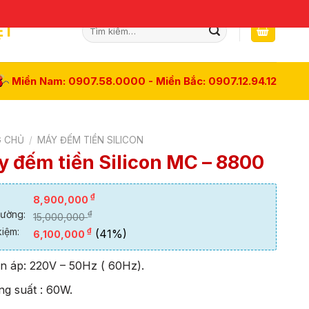
Tìm
ỆT
kiếm:
Miền Nam: 0907.58.0000 - Miền Bắc: 0907.12.94.12
 CHỦ
/
MÁY ĐẾM TIỀN SILICON
 đếm tiền Silicon MC – 8800
₫
8,900,000
rường:
₫
15,000,000
kiệm:
₫
(41%)
6,100,000
ện áp: 220V – 50Hz ( 60Hz).
ng suất : 60W.