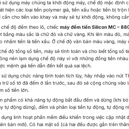
i sử dụng máy chúng ta khởi động máy, chế độ mặc định củ
át hiện các loại tiền polymer giả, tiền xấu hoặc tiền bị trộ
ỉ cần cho tiền vào khay và máy sẽ tự khởi động, không cầ
 chế độ đếm theo lô, chiếc
máy đếm tiền Silicon MC – 88
ệt bằng màu sắc là chữ đỏ và chữ vàng. Khi lên màu đỏ, m
o nhầm tiền là tiền xấu. Ở chế độ văn bản màu vàng, máy c
chế độ tổng số tiền, máy sẽ tính toán và cho biết tổng số 
ông nên lạm dụng chế độ này vì với những đồng tiền nhàu 
ợc mệnh giá tiền dẫn đến kết quả sai lệch.
 sử dụng chức năng tính toán tích lũy, hãy nhấp vào nút T
u trữ số tờ đã đếm ở lần trước, sau đó sẽ cộng chúng vào l
m số tiền lớn.
n phẩm có khả năng tự động bắt đầu đếm và dừng (khi bỏ t
y tự động dừng), đếm và phân loại tiền tự động, tự động n
 dụng linh hoạt phần mềm điều khiển trong việc cập nhật 
iên bản mới). Có hai mặt số (cả hai đều được gắn trên thân