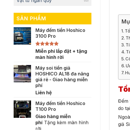
Vật tư ngân quỹ
(0)
SẢN PHẨM
Mụ
Máy đếm tiền Hoshico
Tổ
3100 Pro
T
T
Được xếp
Miễn phí lắp đặt + tặng
T
hạng
5.00
màn hình rời
Cô
5 sao
Ưu
Máy soi tiền giả
Hư
HOSHICO AL18 đa năng
giá rẻ - Giao hàng miễn
phí
Tổn
Liên hệ
Đếm t
Máy đếm tiền Hoshico
do tạ
T100 Pro
Giao hàng miễn
Ngoài
phí
Tặng kèm màn hình
giả S
rời