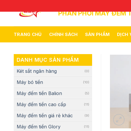
Skip
to
PHÂN PHỐI MÁY ĐẾM T
content
TRANG CHỦ
CHÍNH SÁCH
SẢN PHẨM
DỊCH
DANH MỤC SẢN PHẨM
Két sắt ngân hàng
(0)
Máy bó tiền
(10)
Máy đếm tiền Balion
(5)
Máy đếm tiền cao cấp
(11)
Máy đếm tiền giá rẻ khác
(9)
Máy đếm tiền Glory
(11)