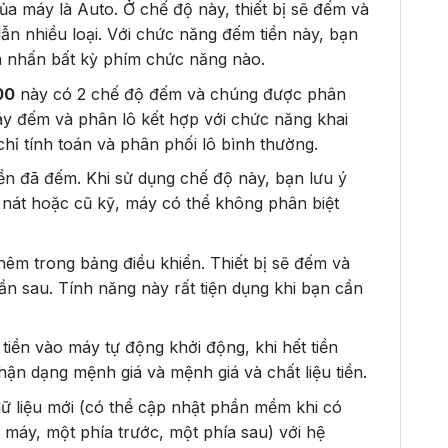
a máy là Auto. Ở chế độ này, thiết bị sẽ đếm và
n lẫn nhiều loại. Với chức năng đếm tiền này, bạn
n nhấn bất kỳ phím chức năng nào.
00
này có 2 chế độ đếm và chúng được phân
áy đếm và phân lô kết hợp với chức năng khai
hỉ tính toán và phân phối lô bình thường.
tiền đã đếm. Khi sử dụng chế độ này, bạn lưu ý
nát hoặc cũ kỹ, máy có thể không phân biệt
hêm trong bảng điều khiển. Thiết bị sẽ đếm và
ần sau. Tính năng này rất tiện dụng khi bạn cần
iền vào máy tự động khởi động, khi hết tiền
hận dạng mệnh giá và mệnh giá và chất liệu tiền.
dữ liệu mới (có thể cập nhật phần mềm khi có
 máy, một phía trước, một phía sau) với hệ