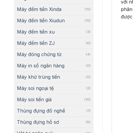
với n
phân 
Máy đếm tiền Xinda
(15)
được 
Máy đếm tiền Xiudun
(15)
Máy đếm tiền xu
(3)
Máy đếm tiền ZJ
(6)
Máy đóng chứng từ
(4)
Máy in sổ ngân hàng
(0)
Máy khử trùng tiền
(0)
Máy soi ngoại tệ
(2)
Máy soi tiền giả
(16)
Thùng đựng đồ nghề
(7)
Thùng đựng hồ sơ
(8)