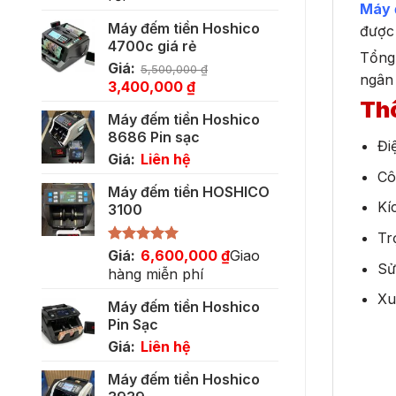
Máy 
Máy đếm tiền Hoshico
được 
4700c giá rẻ
Tổng 
Giá:
5,500,000
₫
ngân
Giá
Giá
3,400,000
₫
gốc
hiện
Thô
Máy đếm tiền Hoshico
là:
tại
8686 Pin sạc
5,500,000 ₫.
là:
Đi
Giá:
Liên hệ
3,400,000 ₫.
Cô
Máy đếm tiền HOSHICO
Kí
3100
Tr
Được xếp
Giá:
6,600,000
₫
Giao
Sử
hạng
5.00
hàng miễn phí
5 sao
Xu
Máy đếm tiền Hoshico
Pin Sạc
Giá:
Liên hệ
Máy đếm tiền Hoshico