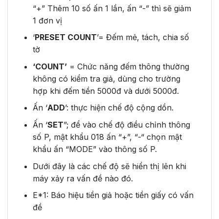
“+” Thêm 10 số ấn 1 lần, ấn “-” thì sẽ giảm
1 đơn vị
‘
PRESET COUNT
’= Đếm mẻ, tách, chia số
tờ
‘COUNT’
= Chức năng đếm thông thường
không có kiểm tra giả, dùng cho trường
hợp khi đếm tiền 5000đ và dưới 5000đ.
Ấn ‘
ADD
’: thực hiện chế độ cộng dồn.
Ấn ‘
SET
”; để vào chế độ điều chỉnh thông
số P, mật khẩu 018 ấn “+”, “-“ chọn mật
khẩu ấn “MODE” vào thông số P.
Dưới đây là các chế độ sẽ hiển thị lên khi
máy xảy ra vấn đề nào đó.
E*1: Báo hiệu tiền giả hoặc tiền giấy có vấn
đề