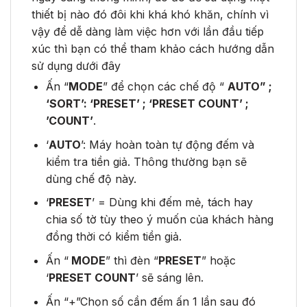
thiết bị nào đó đôi khi khá khó khăn, chính vì
vậy để dễ dàng làm việc hơn với lần đầu tiếp
xúc thì bạn có thể tham khảo cách hướng dẫn
sử dụng dưới đây
Ấn “
MODE
” để chọn các chế độ “
AUTO” ;
‘SORT’: ‘PRESET’ ; ‘PRESET COUNT’ ;
’COUNT’
.
‘
AUTO
’: Máy hoàn toàn tự động đếm và
kiểm tra tiền giả. Thông thường bạn sẽ
dùng chế độ này.
‘
PRESET
’ = Dùng khi đếm mẻ, tách hay
chia số tờ tùy theo ý muốn của khách hàng
đồng thời có kiểm tiền giả.
Ấn “
MODE
” thì đèn “
PRESET
” hoặc
‘
PRESET COUNT
’ sẽ sáng lên.
Ấn “+”Chọn số cần đếm ấn 1 lần sau đó