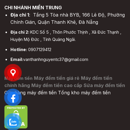
CHI NHÁNH MIỀN TRUNG
Địa chỉ 1
: Tầng 5 Tòa nhà BYB, 166 Lê Độ, Phường
Chính Gián, Quận Thanh Khê, Đà Nẵng
Địa chỉ 2:
KDC Số 5 , Thôn Phước Thịnh , Xã Đức Thạnh ,
Huyện Mộ Đức , Tỉnh Quảng Ngãi.
Hotline:
0907129412
Email:
vanthanhnguyentc37@gmail.com
Máy đếm tiền giá rẻ
Máy đếm tiền
Máy đếm tiền
chính hãng
Máy đếm tiền cao cấp
Sửa máy đếm tiền
Cửa hàng máy đếm tiền
Tổng kho máy đếm tiền