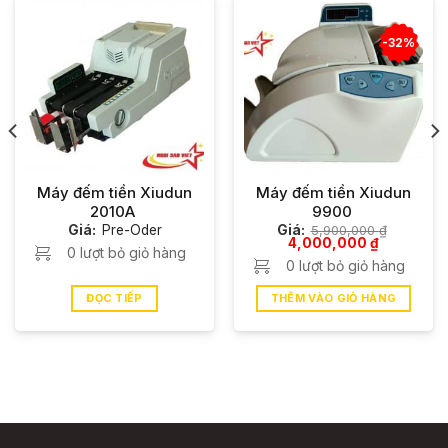
-32%
Máy đếm tiền Xiudun
Máy đếm tiền Xiudun
2010A
9900
Giá:
Pre-Oder
Giá:
5,900,000
₫
Giá
Giá
4,000,000
₫
0 lượt bỏ giỏ hàng
gốc
hiện
0 lượt bỏ giỏ hàng
là:
tại
5,900,000 ₫.
là:
4,000,000
ĐỌC TIẾP
THÊM VÀO GIỎ HÀNG