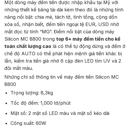
Một dòng máy đếm tiền được nhập khẩu tại Mỹ với
những thiết kế băng tải dài kèm theo đó là những tính
năng nổi bật: chia mẻ, tách tờ, tính tổng, cộng dồn
xóa số, nhận biết, đếm tiền ngoại tệ EUR, USD nhờ
mắt đọc từ tính “MG”. Điểm nổi bật của dòng máy
Silicon MC 8800 trong
top 6+ máy đếm tiền cho kế
toán chất lượng cao
là có thể tự động dừng và đếm ở
chế độ AUTO có thể phát hiện mệnh giá tiền khác bị
lẫn, kiểm tra tiền giả nhờ 6 cặp đèn LED tím UV và 2
đôi mắt màu.
Những chỉ số thông tin về máy đếm tiền Silicon MC
8800
Trọng lượng: 8,3kg
Tốc độ đếm: 1,000 tờ/phút
Mặt số: 2 mặt số LED màu và mặt số kéo dài
Công suất: 60W