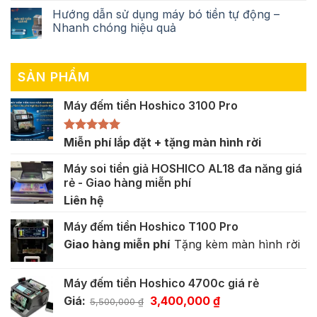
Hướng dẫn sử dụng máy bó tiền tự động –
Nhanh chóng hiệu quả
SẢN PHẨM
Máy đếm tiền Hoshico 3100 Pro
Được xếp
Miễn phí lắp đặt + tặng màn hình rời
hạng
5.00
5 sao
Máy soi tiền giả HOSHICO AL18 đa năng giá
rẻ - Giao hàng miễn phí
Liên hệ
Máy đếm tiền Hoshico T100 Pro
Giao hàng miễn phí
Tặng kèm màn hình rời
Máy đếm tiền Hoshico 4700c giá rẻ
Giá
Giá
Giá:
3,400,000
₫
5,500,000
₫
gốc
hiện