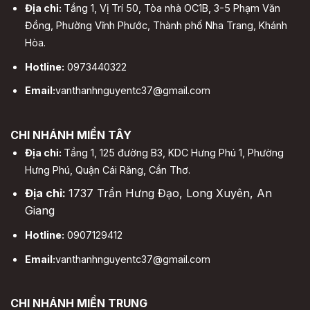
Địa chỉ:
Tầng 1, Vị Trí 50, Tòa nhà OC1B, 3-5 Phạm Văn
Đồng, Phường Vĩnh Phước, Thành phố Nha Trang, Khánh
Hòa.
Hotline:
0973440322
Email:
vanthanhnguyentc37@gmail.com
CHI NHÁNH MIỀN TÂY
Địa chỉ:
Tầng 1, 125 đường B3, KDC Hưng Phú 1, Phường
Hưng Phú, Quận Cái Răng, Cần Thơ.
Địa chỉ:
1737 Trần Hưng Đạo, Long Xuyên, An
Giang
Hotline:
0907129412
Email:
vanthanhnguyentc37@gmail.com
CHI NHÁNH MIỀN TRUNG