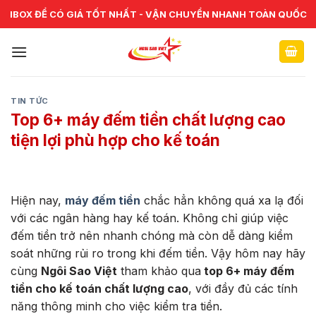
Skip
CHUYÊN CUNG CẤP VÀ SỬA CHỮA VẬT TƯ NGÂN HÀNG TOÀN
IBOX ĐỂ CÓ GIÁ TỐT NHẤT - VẬN CHUYỂN NHANH TOÀN QUỐC
QUỐC
to
content
TIN TỨC
Top 6+ máy đếm tiền chất lượng cao
tiện lợi phù hợp cho kế toán
Hiện nay,
máy đếm tiền
chắc hẳn không quá xa lạ đối
với các ngân hàng hay kế toán. Không chỉ giúp việc
đếm tiền trở nên nhanh chóng mà còn dễ dàng kiểm
soát những rủi ro trong khi đếm tiền. Vậy hôm nay hãy
cùng
Ngôi Sao Việt
tham khảo qua
top 6+ máy đếm
tiền cho kế toán chất lượng cao
, với đầy đủ các tính
năng thông minh cho việc kiểm tra tiền.