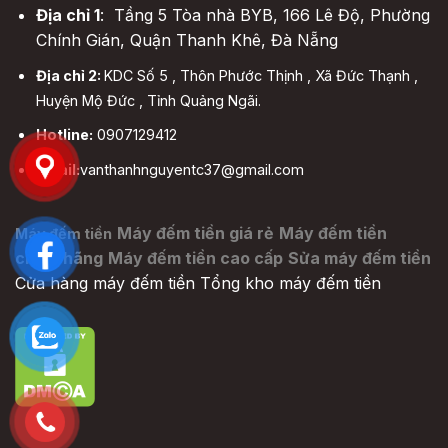
Địa chỉ 1
: Tầng 5 Tòa nhà BYB, 166 Lê Độ, Phường
Chính Gián, Quận Thanh Khê, Đà Nẵng
Địa chỉ 2:
KDC Số 5 , Thôn Phước Thịnh , Xã Đức Thạnh ,
Huyện Mộ Đức , Tỉnh Quảng Ngãi.
Hotline:
0907129412
Email:
vanthanhnguyentc37@gmail.com
Máy đếm tiền giá rẻ
Máy đếm tiền
Máy đếm tiền
chính hãng
Máy đếm tiền cao cấp
Sửa máy đếm tiền
Cửa hàng máy đếm tiền
Tổng kho máy đếm tiền