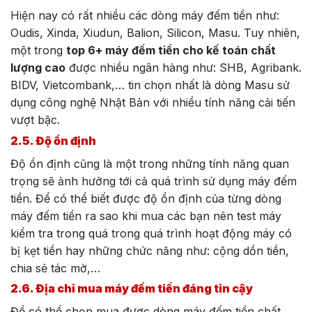
Hiện nay có rất nhiều các dòng máy đếm tiền như:
Oudis, Xinda, Xiudun, Balion, Silicon, Masu. Tuy nhiên,
một trong
top 6+ máy đếm tiền cho kế toán chất
lượng cao
được nhiều ngân hàng như: SHB, Agribank.
BIDV, Vietcombank,… tin chọn nhất là dòng Masu sử
dụng công nghệ Nhật Bản với nhiều tính năng cải tiến
vượt bậc.
2.5. Độ ổn định
Độ ổn định cũng là một trong những tính năng quan
trọng sẽ ảnh hưởng tới cả quá trình sử dụng máy đếm
tiền. Để có thể biết được độ ổn định của từng dòng
máy đếm tiền ra sao khi mua các bạn nên test máy
kiểm tra trong quá trong quá trình hoạt động máy có
bị kẹt tiền hay những chức năng như: cộng dồn tiền,
chia sẻ tác mờ,…
2.6. Địa chỉ mua máy đếm tiền đáng tin cậy
Để có thể chọn mua được dòng máy đếm tiền chất