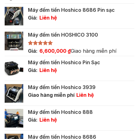
là:
tại
Máy đếm tiền Hoshico 8686 Pin sạc
5,500,000 ₫.
là:
Giá:
Liên hệ
3,400,000 ₫.
Máy đếm tiền HOSHICO 3100
Được xếp
Giá:
6,600,000
₫
Giao hàng miễn phí
hạng
5.00
5 sao
Máy đếm tiền Hoshico Pin Sạc
Giá:
Liên hệ
Máy đếm tiền Hoshico 3939
Giao hàng miễn phí
Liên hệ
Máy đếm tiền Hoshico 888
Giá:
Liên hệ
Máy đếm tiền Hoshico 8686