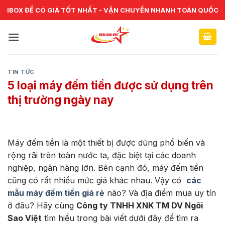
Skip
CHUYÊN CUNG CẤP VÀ SỬA CHỮA VẬT TƯ NGÂN HÀNG TOÀN
IBOX ĐỂ CÓ GIÁ TỐT NHẤT - VẬN CHUYỂN NHANH TOÀN QUỐC
QUỐC
to
content
TIN TỨC
5 loại máy đếm tiền được sử dụng trên
thị trường ngày nay
Máy đếm tiền là một thiết bị được dùng phổ biến và
rộng rãi trên toàn nước ta, đặc biệt tại các doanh
nghiệp, ngân hàng lớn. Bên cạnh đó, máy đếm tiền
cũng có rất nhiều mức giá khác nhau. Vậy có
các
mẫu máy đếm tiền giá rẻ
nào? Và địa điểm mua uy tín
ở đâu? Hãy cùng
Công ty TNHH XNK TM DV Ngôi
Sao Việt
tìm hiểu trong bài viết dưới đây để tìm ra