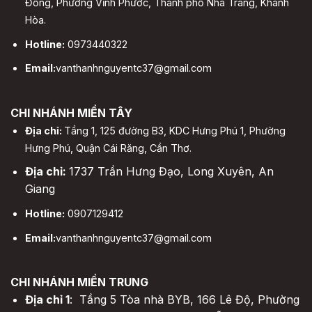
Đồng, Phường Vĩnh Phước, Thành phố Nha Trang, Khánh
Hòa.
Hotline:
0973440322
Email:
vanthanhnguyentc37@gmail.com
CHI NHÁNH MIỀN TÂY
Địa chỉ:
Tầng 1, 125 đường B3, KDC Hưng Phú 1, Phường
Hưng Phú, Quận Cái Răng, Cần Thơ.
Địa chỉ:
1737 Trần Hưng Đạo, Long Xuyên, An
Giang
Hotline:
0907129412
Email:
vanthanhnguyentc37@gmail.com
CHI NHÁNH MIỀN TRUNG
Địa chỉ 1
: Tầng 5 Tòa nhà BYB, 166 Lê Độ, Phường