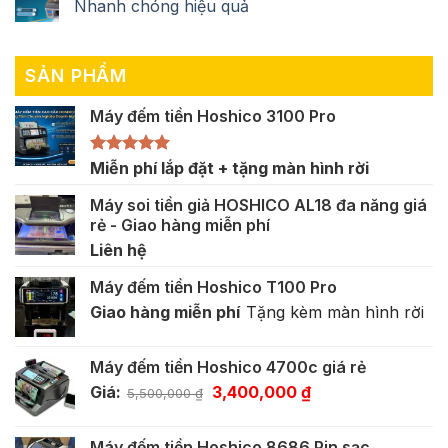
Nhanh chóng hiệu quả
SẢN PHẨM
Máy đếm tiền Hoshico 3100 Pro
Được xếp
Miễn phí lắp đặt + tặng màn hình rời
hạng
5.00
5 sao
Máy soi tiền giả HOSHICO AL18 đa năng giá
rẻ - Giao hàng miễn phí
Liên hệ
Máy đếm tiền Hoshico T100 Pro
Giao hàng miễn phí
Tặng kèm màn hình rời
Máy đếm tiền Hoshico 4700c giá rẻ
Giá
Giá
Giá:
3,400,000
₫
5,500,000
₫
gốc
hiện
là:
tại
Máy đếm tiền Hoshico 8686 Pin sạc