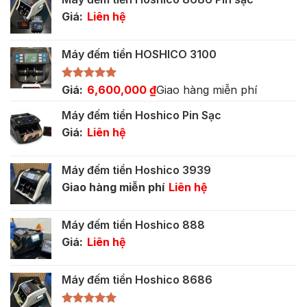
5,500,000 ₫.
là:
Giá:
Liên hệ
3,400,000 ₫.
Máy đếm tiền HOSHICO 3100
Được xếp
Giá:
6,600,000
₫
Giao hàng miễn phí
hạng
5.00
5 sao
Máy đếm tiền Hoshico Pin Sạc
Giá:
Liên hệ
Máy đếm tiền Hoshico 3939
Giao hàng miễn phí
Liên hệ
Máy đếm tiền Hoshico 888
Giá:
Liên hệ
Máy đếm tiền Hoshico 8686