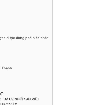
hạnh được dùng phổ biến nhất
h Thạnh
u?
NK TM DV NGÔI SAO VIỆT
 SAO VIỆT