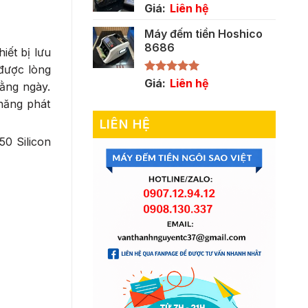
Giá:
Liên hệ
Máy đếm tiền Hoshico
8686
iết bị lưu
được lòng
Được xếp
Giá:
Liên hệ
hằng ngày.
hạng
5.00
 năng phát
5 sao
LIÊN HỆ
50 Silicon