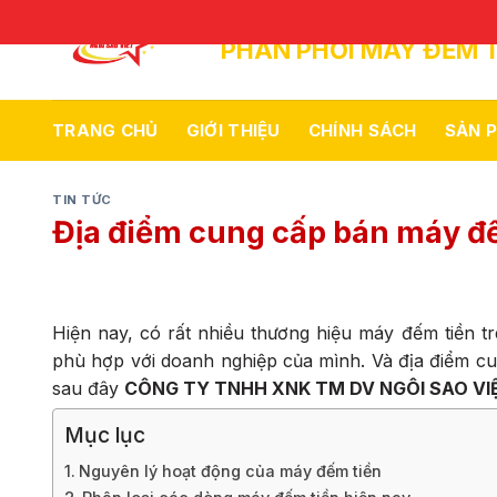
Skip
to
PHÂN PHỐI MÁY ĐẾM T
content
TRANG CHỦ
GIỚI THIỆU
CHÍNH SÁCH
SẢN 
TIN TỨC
Địa điểm cung cấp bán máy đế
Hiện nay, có rất nhiều thương hiệu máy đếm tiền t
phù hợp với doanh nghiệp của mình. Và địa điểm c
sau đây
CÔNG TY TNHH XNK TM DV NGÔI SAO V
Mục lục
Nguyên lý hoạt động của máy đếm tiền