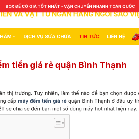
IBOX ĐỂ CÓ GIÁ TỐT NHẤT - VẬN CHUYỂN NHANH TOÀN QUỐC
IỀN VÀ VẬT TƯ NGÂN HÀNG NGÔI SAO VI
PHẨM
DỊCH VỤ SỬA CHỮA
TIN TỨC
LIÊN HỆ
m tiền giá rẻ quận Bình Thạnh
rên thị trường. Tuy nhiên, làm thế nào để bạn chọn đượ
ung cấp
máy đếm tiền giá rẻ
quận Bình Thạnh
ở đâu uy tín
IỆT
sẽ chia sẻ đến bạn một số dòng máy hot nhất hiện nay.