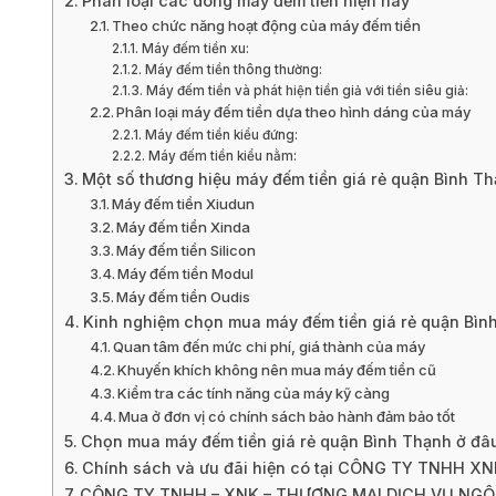
Phân loại các dòng máy đếm tiền hiện nay
Theo chức năng hoạt động của máy đếm tiền
Máy đếm tiền xu:
Máy đếm tiền thông thường:
Máy đếm tiền và phát hiện tiền giả với tiền siêu giả:
Phân loại máy đếm tiền dựa theo hình dáng của máy
Máy đếm tiền kiểu đứng:
Máy đếm tiền kiểu nằm:
Một số thương hiệu máy đếm tiền giá rẻ quận Bình T
Máy đếm tiền Xiudun
Máy đếm tiền Xinda
Máy đếm tiền Silicon
Máy đếm tiền Modul
Máy đếm tiền Oudis
Kinh nghiệm chọn mua máy đếm tiền giá rẻ quận Bìn
Quan tâm đến mức chi phí, giá thành của máy
Khuyến khích không nên mua máy đếm tiền cũ
Kiểm tra các tính năng của máy kỹ càng
Mua ở đơn vị có chính sách bảo hành đảm bảo tốt
Chọn mua máy đếm tiền giá rẻ quận Bình Thạnh ở đâ
Chính sách và ưu đãi hiện có tại CÔNG TY TNHH X
CÔNG TY TNHH – XNK – THƯƠNG MẠI DỊCH VỤ NGÔI