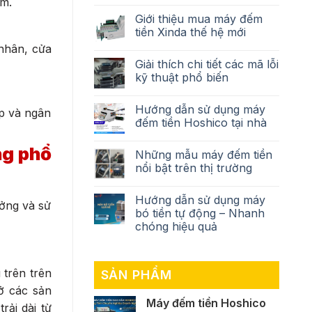
ằm.
Giới thiệu mua máy đếm
tiền Xinda thế hệ mới
nhân, cửa
Giải thích chi tiết các mã lỗi
kỹ thuật phổ biến
Hướng dẫn sử dụng máy
ệp và ngân
đếm tiền Hoshico tại nhà
ng phổ
Những mẫu máy đếm tiền
nổi bật trên thị trường
Hướng dẫn sử dụng máy
ưởng và sử
bó tiền tự động – Nhanh
chóng hiệu quả
 trên trên
SẢN PHẨM
ở các sản
Máy đếm tiền Hoshico
rải dài từ