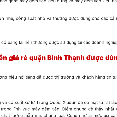
i bao gồm: máy đếm tiền kiểu đứng và máy đếm tiền kiểu n
gọn nhẹ, công suất nhỏ và thường được dùng cho các cá 
, có băng tải nên thường được sử dụng tại các doanh nghi
ền giá rẻ quận Bình Thạnh được dù
ương hiệu nổi tiếng đã được thị trường và khách hàng tin t
g và có xuất xứ từ Trung Quốc. Xiudun đã có mặt từ rất lâu
 trong lĩnh vực máy đếm tiền. Điểm chung dễ thấy nhất 
hất lượng mẫu mã, chủng loại. Cũng như là mức giá cả t