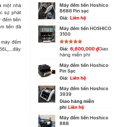
gốc
hiện
Máy đếm tiền Hoshico
là một nhà
là:
tại
8686 Pin sạc
5,500,000 ₫.
là:
c sự phát
Giá:
Liên hệ
3,400,000 ₫.
y đếm tiền
m tiền đã
Máy đếm tiền HOSHICO
3100
ng máy đếm
Được xếp
Giá:
6,600,000
₫
Giao
166L,…đây
hạng
5.00
hàng miễn phí
5 sao
Máy đếm tiền Hoshico
Pin Sạc
Giá:
Liên hệ
Máy đếm tiền Hoshico
3939
Giao hàng miễn
phí
Liên hệ
Máy đếm tiền Hoshico
888