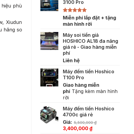
3100 Pro
 hiệu phù
Được xếp
Miễn phí lắp đặt + tặng
w, Xiudun
hạng
5.00
màn hình rời
5 sao
u hãng so
Máy soi tiền giả
HOSHICO AL18 đa năng
giá rẻ - Giao hàng miễn
phí
Liên hệ
Máy đếm tiền Hoshico
T100 Pro
Giao hàng miễn
phí
Tặng kèm màn hình
rời
Máy đếm tiền Hoshico
4700c giá rẻ
Giá:
5,500,000
₫
Giá
Giá
3,400,000
₫