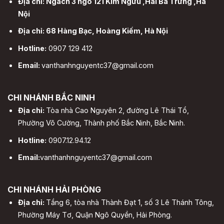
Địa chỉ: Ngách 3 ngõ 121 Kim Ngưu ,Hai Bà Trưng ,Hà
Nội
Địa chỉ: 68 Hàng Bạc, Hoàng Kiếm, Hà Nội
Hotline:
0907 129 412
Email:
vanthanhnguyentc37@gmail.com
CHI NHÁNH BẮC NINH
Địa chỉ:
Tòa nhà Cao Nguyên 2, đường Lê Thái Tổ,
Phường Võ Cường, Thành phố Bắc Ninh, Bắc Ninh.
Hotline:
0907.12.94.12
Email:
vanthanhnguyentc37@gmail.com
CHI NHÁNH HẢI PHÒNG
Địa chỉ:
Tầng 6, tòa nhà Thành Đạt 1, số 3 Lê Thánh Tông,
Phường Máy Tơ, Quận Ngô Quyền, Hải Phòng.