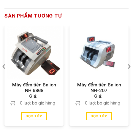
SẢN PHẨM TƯƠNG TỰ
Máy đếm tiền Balion
Máy đếm tiền Balion
NH 6868
NH-207
Giá:
Giá:
0 lượt bỏ giỏ hàng
0 lượt bỏ giỏ hàng
0 ₫.
ĐỌC TIẾP
ĐỌC TIẾP