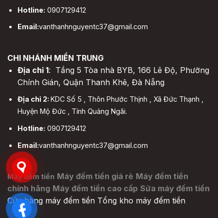
Hotline:
0907129412
Email:
vanthanhnguyentc37@gmail.com
CHI NHÁNH MIỀN TRUNG
Địa chỉ 1
: Tầng 5 Tòa nhà BYB, 166 Lê Độ, Phường
Chính Gián, Quận Thanh Khê, Đà Nẵng
Địa chỉ 2:
KDC Số 5 , Thôn Phước Thịnh , Xã Đức Thạnh ,
Huyện Mộ Đức , Tỉnh Quảng Ngãi.
Hotline:
0907129412
Email:
vanthanhnguyentc37@gmail.com
Máy đếm tiền giá rẻ
Máy đếm tiền
Máy đếm tiền
chính hãng
Máy đếm tiền cao cấp
Sửa máy đếm tiền
Cửa hàng máy đếm tiền
Tổng kho máy đếm tiền