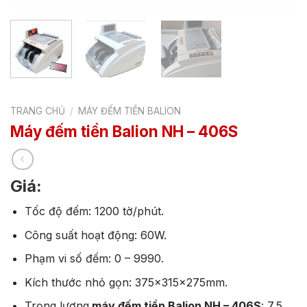
TRANG CHỦ
/
MÁY ĐẾM TIỀN BALION
Máy đếm tiền Balion NH – 406S
Giá:
Tốc độ đếm: 1200 tờ/phút.
Công suất hoạt động: 60W.
Phạm vi số đếm: 0 – 9990.
Kích thước nhỏ gọn: 375x315x275mm.
Trọng lượng
máy đếm tiền Balion NH – 406S
: 7,5