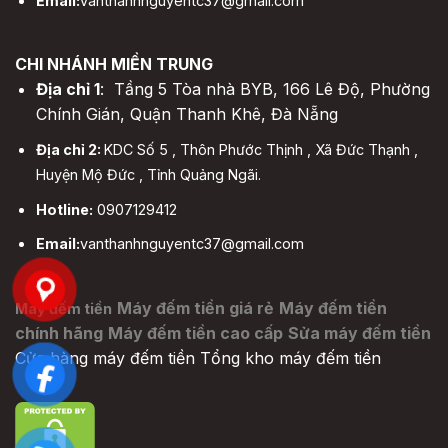
Email:
vanthanhnguyentc37@gmail.com
CHI NHÁNH MIỀN TRUNG
Địa chỉ 1
: Tầng 5 Tòa nhà BYB, 166 Lê Độ, Phường
Chính Gián, Quận Thanh Khê, Đà Nẵng
Địa chỉ 2:
KDC Số 5 , Thôn Phước Thịnh , Xã Đức Thạnh ,
Huyện Mộ Đức , Tỉnh Quảng Ngãi.
Hotline:
0907129412
Email:
vanthanhnguyentc37@gmail.com
Máy đếm tiền giá rẻ
Máy đếm tiền
Máy đếm tiền
chính hãng
Máy đếm tiền cao cấp
Sửa máy đếm tiền
Cửa hàng máy đếm tiền
Tổng kho máy đếm tiền