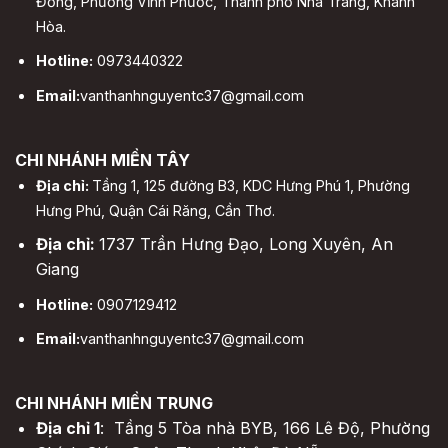
Đồng, Phường Vĩnh Phước, Thành phố Nha Trang, Khánh
Hòa.
Hotline:
0973440322
Email:
vanthanhnguyentc37@gmail.com
CHI NHÁNH MIỀN TÂY
Địa chỉ:
Tầng 1, 125 đường B3, KDC Hưng Phú 1, Phường
Hưng Phú, Quận Cái Răng, Cần Thơ.
Địa chỉ:
1737 Trần Hưng Đạo, Long Xuyên, An
Giang
Hotline:
0907129412
Email:
vanthanhnguyentc37@gmail.com
CHI NHÁNH MIỀN TRUNG
Địa chỉ 1
: Tầng 5 Tòa nhà BYB, 166 Lê Độ, Phường