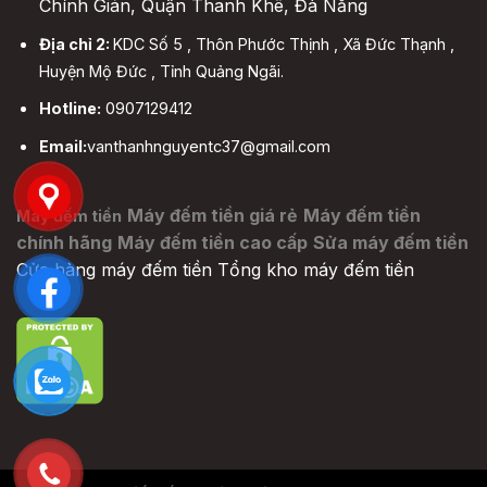
Chính Gián, Quận Thanh Khê, Đà Nẵng
Địa chỉ 2:
KDC Số 5 , Thôn Phước Thịnh , Xã Đức Thạnh ,
Huyện Mộ Đức , Tỉnh Quảng Ngãi.
Hotline:
0907129412
Email:
vanthanhnguyentc37@gmail.com
Máy đếm tiền giá rẻ
Máy đếm tiền
Máy đếm tiền
chính hãng
Máy đếm tiền cao cấp
Sửa máy đếm tiền
Cửa hàng máy đếm tiền
Tổng kho máy đếm tiền