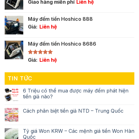
Giao hàng miễn phí
Liên hệ
Máy đếm tiền Hoshico 888
Giá:
Liên hệ
Máy đếm tiền Hoshico 8686
Được xếp
Giá:
Liên hệ
hạng
5.00
5 sao
TIN TỨC
6 Triệu có thể mua được máy đếm phát hiện
tiền giả nào?
Cách phân biệt tiền giả NTD – Trung Quốc
Tỷ giá Won KRW – Các mệnh giá tiền Won Hàn
Quốc