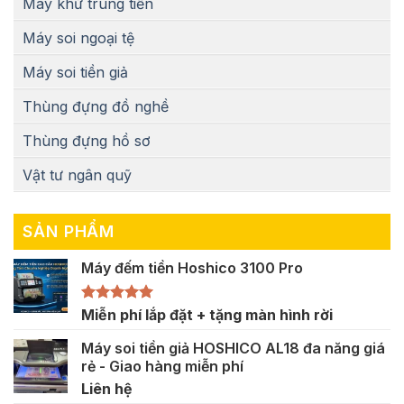
Máy khử trùng tiền
Máy soi ngoại tệ
Máy soi tiền giả
Thùng đựng đồ nghề
Thùng đựng hồ sơ
Vật tư ngân quỹ
SẢN PHẨM
Máy đếm tiền Hoshico 3100 Pro
Được xếp
Miễn phí lắp đặt + tặng màn hình rời
hạng
5.00
5 sao
Máy soi tiền giả HOSHICO AL18 đa năng giá
rẻ - Giao hàng miễn phí
Liên hệ