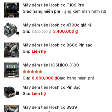
Máy đếm tiền Hoshico T100 Pro
Giao hàng miễn phí
Tặng kèm màn hình rời
Máy đếm tiền Hoshico 4700c giá rẻ
Giá
Giá
Giá:
3,400,000
₫
5,500,000
₫
gốc
hiện
là:
tại
Máy đếm tiền Hoshico 8686 Pin sạc
5,500,000 ₫.
là:
Giá:
Liên hệ
3,400,000 ₫.
Máy đếm tiền HOSHICO 3100
Được xếp
Giá:
6,600,000
₫
Giao hàng miễn phí
hạng
5.00
5 sao
Máy đếm tiền Hoshico Pin Sạc
Giá:
Liên hệ
Máy đếm tiền Hoshico 3939