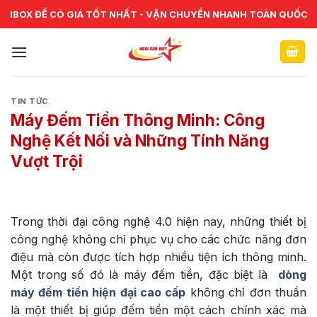
Skip
CHUYÊN CUNG CẤP VÀ SỬA CHỮA VẬT TƯ NGÂN HÀNG TOÀN
IBOX ĐỂ CÓ GIÁ TỐT NHẤT - VẬN CHUYỂN NHANH TOÀN QUỐC
QUỐC
to
content
TIN TỨC
Máy Đếm Tiền Thông Minh: Công
Nghệ Kết Nối và Những Tính Năng
Vượt Trội
Trong thời đại công nghệ 4.0 hiện nay, những thiết bị
công nghệ không chỉ phục vụ cho các chức năng đơn
điệu mà còn được tích hợp nhiều tiện ích thông minh.
Một trong số đó là máy đếm tiền, đặc biệt là
dòng
máy đếm tiền hiện đại cao cấp
không chỉ đơn thuần
là một thiết bị giúp đếm tiền một cách chính xác mà