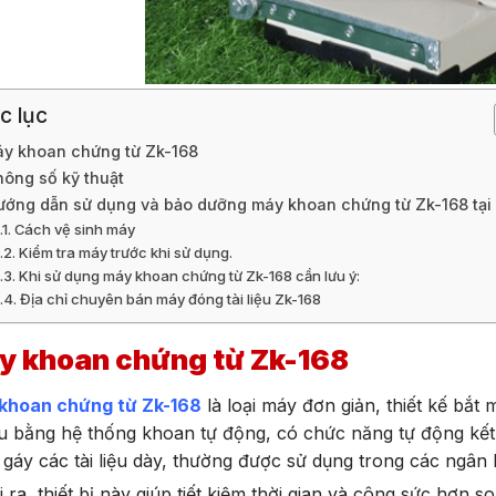
c lục
y khoan chứng từ Zk-168
hông số kỹ thuật
ướng dẫn sử dụng và bảo dưỡng máy khoan chứng từ Zk-168 tại
Cách vệ sinh máy
Kiểm tra máy trước khi sử dụng.
Khi sử dụng máy khoan chứng từ Zk-168 cần lưu ý:
Địa chỉ chuyên bán máy đóng tài liệu Zk-168
y khoan chứng từ Zk-168
khoan chứng từ Zk-168
là loại máy đơn giản, thiết kế bắ
iệu bằng hệ thống khoan tự động, có chức năng tự động kế
gáy các tài liệu dày, thường được sử dụng trong các ngân
 ra, thiết bị này giúp tiết kiệm thời gian và công sức hơn s