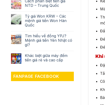
Ki
Cách phân biệt tiền giả
NTD – Trung Quốc
Má
Tỷ giá Won KRW – Các
Th
mệnh giá tiền Won Hàn
mó
Quốc
Đầ
Tìm hiểu về đồng YPJ?
Đi
Mệnh giá tiền Yên Nhật có
gì?
Đi
Khác biệt giữa máy đếm
Khi
tiền giá rẻ và cao cấp
Đặ
Tắ
FANPAGE FACEBOOK
Cô
Kh
Bả