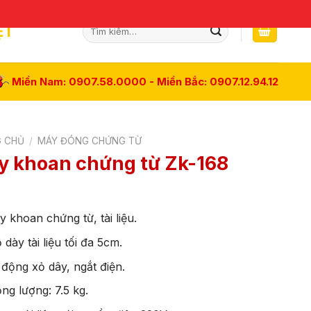
Tìm
ỆT
kiếm:
Miền Nam: 0907.58.0000 - Miền Bắc: 0907.12.94.12
 CHỦ
/
MÁY ĐÓNG CHỨNG TỪ
y khoan chứng từ Zk-168
:
 khoan chứng từ, tài liệu.
dày tài liệu tối đa 5cm.
động xỏ dây, ngắt điện.
ng lượng: 7.5 kg.