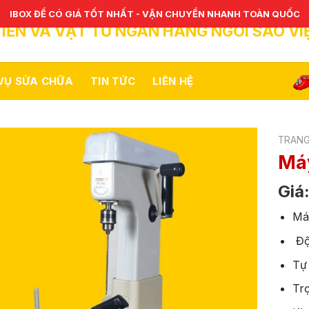
IBOX ĐỂ CÓ GIÁ TỐT NHẤT - VẬN CHUYỂN NHANH TOÀN QUỐC
IỀN VÀ VẬT TƯ NGÂN HÀNG NGÔI SAO VI
 VỤ SỬA CHỮA
TIN TỨC
LIÊN HỆ
TRANG
Má
Giá
Máy
Độ 
Tự 
Trọ