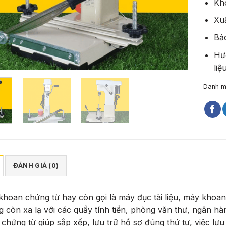
Kho
Xu
Bả
Hư
liệ
Danh 
ĐÁNH GIÁ (0)
khoan chứng từ
hay còn gọi là máy đục tài liệu, máy khoan 
 còn xa lạ với các quầy tính tiền, phòng văn thư, ngân 
chứng từ giúp sắp xếp, lưu trữ hồ sơ đúng thứ tự, việc l