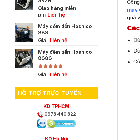
3939
Công 
Giao hàng miễn
máy đ
phí
Liên hệ
quả v
Máy đếm tiền Hoshico
Các
888
Dù
Giá:
Liên hệ
Dù
Máy đếm tiền Hoshico
8686
Có
Được xếp
Giá:
Liên hệ
hạng
5.00
5 sao
HỖ TRỢ TRỰC TUYẾN
KD TPHCM
0973 440 322
KD Hà Nội