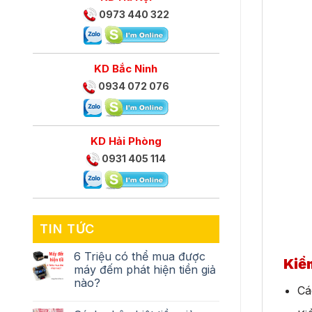
0973 440 322
KD Bắc Ninh
0934 072 076
KD Hải Phòng
0931 405 114
TIN TỨC
6 Triệu có thể mua được
Kiể
máy đếm phát hiện tiền giả
nào?
Cá