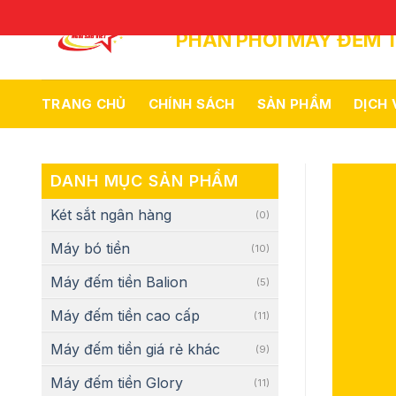
Skip
to
PHÂN PHỐI MÁY ĐẾM T
content
TRANG CHỦ
CHÍNH SÁCH
SẢN PHẨM
DỊCH
DANH MỤC SẢN PHẨM
Két sắt ngân hàng
(0)
Máy bó tiền
(10)
Máy đếm tiền Balion
(5)
Máy đếm tiền cao cấp
(11)
Máy đếm tiền giá rẻ khác
(9)
Máy đếm tiền Glory
(11)