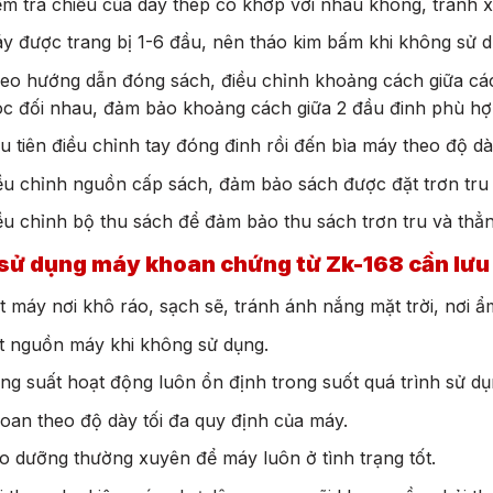
ểm tra chiều của dây thép có khớp với nhau không, tránh x
y được trang bị 1-6 đầu, nên tháo kim bấm khi không sử d
eo hướng dẫn đóng sách, điều chỉnh khoảng cách giữa các
c đối nhau, đảm bảo khoảng cách giữa 2 đầu đinh phù hợ
u tiên điều chỉnh tay đóng đinh rồi đến bìa máy theo độ d
ều chỉnh nguồn cấp sách, đảm bảo sách được đặt trơn tru 
ều chỉnh bộ thu sách để đảm bảo thu sách trơn tru và thẳ
 sử dụng máy khoan chứng từ Zk-168 cần lưu
t máy nơi khô ráo, sạch sẽ, tránh ánh nắng mặt trời, nơi
t nguồn máy khi không sử dụng.
ng suất hoạt động luôn ổn định trong suốt quá trình sử d
oan theo độ dày tối đa quy định của máy.
o dưỡng thường xuyên để máy luôn ở tình trạng tốt.