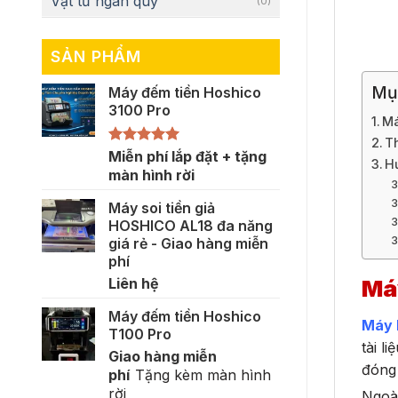
Vật tư ngân quỹ
(0)
SẢN PHẨM
Mụ
Máy đếm tiền Hoshico
3100 Pro
Má
T
Được xếp
Miễn phí lắp đặt + tặng
H
hạng
5.00
màn hình rời
5 sao
Máy soi tiền giả
HOSHICO AL18 đa năng
giá rẻ - Giao hàng miễn
phí
Liên hệ
Má
Máy đếm tiền Hoshico
Máy 
T100 Pro
tài l
Giao hàng miễn
đóng 
phí
Tặng kèm màn hình
rời
Ngoài