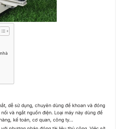
 nhà
t mắt, dễ sử dụng, chuyên dùng để khoan và đóng
t nối và ngắt nguồn điện. Loại máy này dùng để
 hàng, kế toán, cơ quan, công ty…
o với phương pháp đóng tài liệu thủ công. Việc sở