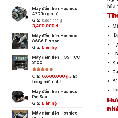
hữu m
Máy đếm tiền Hoshico
Thô
4700c giá rẻ
Giá:
5,500,000
₫
Giá
Giá
3,400,000
₫
Má
gốc
hiện
Độ
Máy đếm tiền Hoshico
là:
tại
8686 Pin sạc
5,500,000 ₫.
là:
Tự
Giá:
Liên hệ
3,400,000 ₫.
Tr
Máy đếm tiền HOSHICO
Kh
3100
Xu
Được xếp
Giá:
6,600,000
₫
Giao
hạng
5.00
Bả
hàng miễn phí
5 sao
Hư
Máy đếm tiền Hoshico
Pin Sạc
Hướ
Giá:
Liên hệ
nh
Máy đếm tiền Hoshico