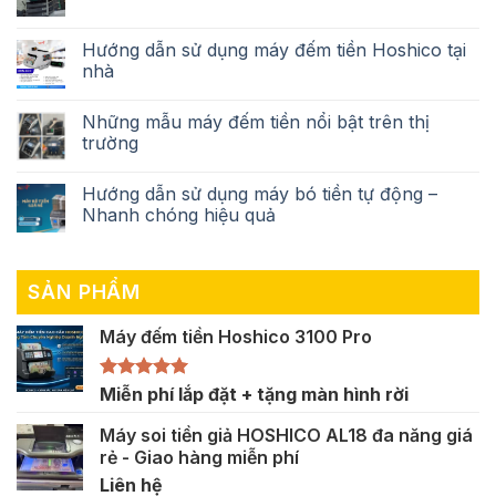
Hướng dẫn sử dụng máy đếm tiền Hoshico tại
nhà
Những mẫu máy đếm tiền nổi bật trên thị
trường
Hướng dẫn sử dụng máy bó tiền tự động –
Nhanh chóng hiệu quả
SẢN PHẨM
Máy đếm tiền Hoshico 3100 Pro
Được xếp
Miễn phí lắp đặt + tặng màn hình rời
hạng
5.00
5 sao
Máy soi tiền giả HOSHICO AL18 đa năng giá
rẻ - Giao hàng miễn phí
Liên hệ