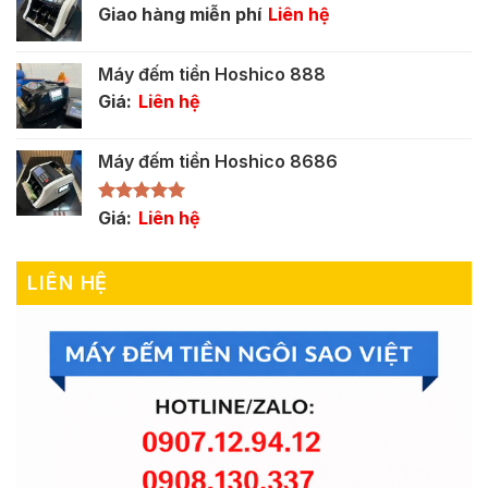
Giao hàng miễn phí
Liên hệ
Máy đếm tiền Hoshico 888
Giá:
Liên hệ
Máy đếm tiền Hoshico 8686
Được xếp
Giá:
Liên hệ
hạng
5.00
5 sao
LIÊN HỆ