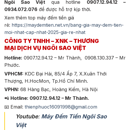
Ngôi Sao Việt
qua hotline
0907.12.94.12 –
0934.072.076
để được hỗ trợ kịp thời.
Xem thêm top máy đếm tiền giá
rẻ:
https://maydemtien.net.vn/bang-gia-may-dem-tien-
moi-nhat-cap-nhat-2025-gia-re-nhat
CÔNG TY TNHH – XNK – THƯƠNG
MẠI
DỊCH VỤ
NGÔI SAO VIỆT
Hotline:
0907.12.94.12 – Mr Thành, 0908.130.337 – Mr
Phước.
VPHCM:
KDC Đại Hải, 85/4 Ấp 7, X.Xuân Thới
Thượng, H.HocMon, Tp.Hồ Chí Minh.
VPHN:
68 Hàng Bạc, Hoàng Kiếm, Hà Nội
📲
Hotline: 0907.12.94.12 – Mr Thành.
📧 Email:
thienphuoc16091998@gmail.com
Youtube
:
Máy Đếm Tiền Ngôi Sao
Việt