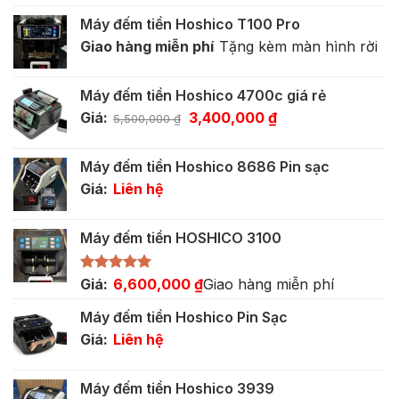
Máy đếm tiền Hoshico T100 Pro
Giao hàng miễn phí
Tặng kèm màn hình rời
Máy đếm tiền Hoshico 4700c giá rẻ
Giá
Giá
Giá:
3,400,000
₫
5,500,000
₫
gốc
hiện
là:
tại
Máy đếm tiền Hoshico 8686 Pin sạc
5,500,000 ₫.
là:
Giá:
Liên hệ
3,400,000 ₫.
Máy đếm tiền HOSHICO 3100
Được xếp
Giá:
6,600,000
₫
Giao hàng miễn phí
hạng
5.00
5 sao
Máy đếm tiền Hoshico Pin Sạc
Giá:
Liên hệ
Máy đếm tiền Hoshico 3939