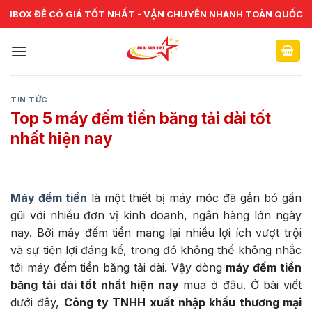
Skip
CHUYÊN CUNG CẤP VÀ SỬA CHỮA VẬT TƯ NGÂN HÀNG TOÀN
IBOX ĐỂ CÓ GIÁ TỐT NHẤT - VẬN CHUYỂN NHANH TOÀN QUỐC
QUỐC
to
content
TIN TỨC
Top 5 máy đếm tiền băng tải dài tốt
nhất hiện nay
Máy đếm tiền
là một thiết bị máy móc đã gắn bó gần
gũi với nhiều đơn vị kinh doanh, ngân hàng lớn ngày
nay. Bởi máy đếm tiền mang lại nhiều lợi ích vượt trội
và sự tiện lợi đáng kể, trong đó không thể không nhắc
tới máy đếm tiền băng tải dài. Vậy dòng
máy đếm tiền
băng tải dài tốt nhất hiện nay
mua ở đâu. Ở bài viết
dưới đây,
Công ty TNHH xuất nhập khẩu thương mại