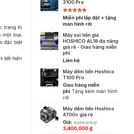
3100 Pro
Được xếp
Miễn phí lắp đặt + tặng
hạng
5.00
màn hình rời
c trang bị
5 sao
 một loại.
Máy soi tiền giả
HOSHICO AL18 đa năng
m đặc biệt
giá rẻ - Giao hàng miễn
phí
 tiết hiển
Liên hệ
Máy đếm tiền Hoshico
T100 Pro
Giao hàng miễn
phí
Tặng kèm màn hình
rời
Máy đếm tiền Hoshico
4700c giá rẻ
Giá:
5,500,000
₫
Giá
Giá
3,400,000
₫