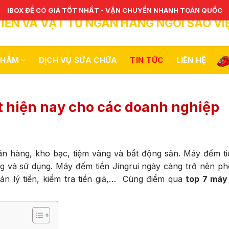
IBOX ĐỂ CÓ GIÁ TỐT NHẤT - VẬN CHUYỂN NHANH TOÀN QUỐC
IỀN VÀ VẬT TƯ NGÂN HÀNG NGÔI SAO VI
PHẨM
DỊCH VỤ SỬA CHỮA
TIN TỨC
LIÊN HỆ
ốt hiện nay cho các doanh nghiệp
n hàng, kho bạc, tiệm vàng và bất động sản. Máy đếm tiề
 và sử dụng. Máy đếm tiền Jingrui ngày càng trở nên ph
ản lý tiền, kiểm tra tiền giả,… Cùng điểm qua
top 7 máy