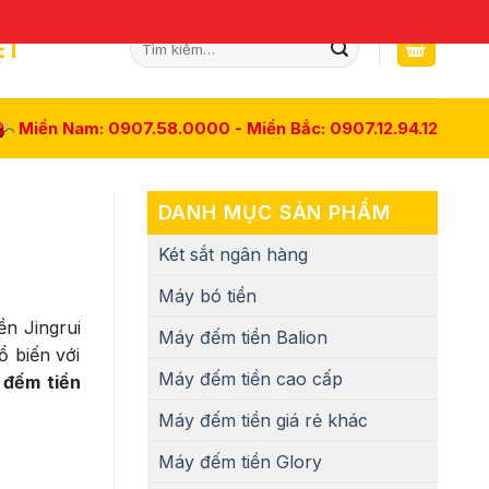
Tìm
ỆT
kiếm:
Miền Nam: 0907.58.0000 - Miền Bắc: 0907.12.94.12
DANH MỤC SẢN PHẨM
Két sắt ngân hàng
Máy bó tiền
n Jingrui
Máy đếm tiền Balion
ổ biến với
Máy đếm tiền cao cấp
 đếm tiền
Máy đếm tiền giá rẻ khác
Máy đếm tiền Glory