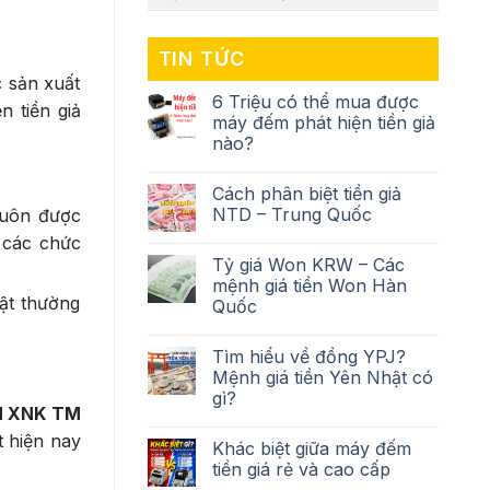
TIN TỨC
c sản xuất
6 Triệu có thể mua được
n tiền giả
máy đếm phát hiện tiền giả
nào?
Cách phân biệt tiền giả
NTD – Trung Quốc
 luôn được
 các chức
Tỷ giá Won KRW – Các
mệnh giá tiền Won Hàn
ật thường
Quốc
Tìm hiểu về đồng YPJ?
Mệnh giá tiền Yên Nhật có
gì?
 XNK TM
 hiện nay
Khác biệt giữa máy đếm
tiền giá rẻ và cao cấp