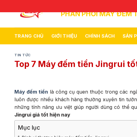
Skip
to
PHÂN PHỐI MÁY ĐẾM T
content
TRANG CHỦ
GIỚI THIỆU
CHÍNH SÁCH
SẢN 
TIN TỨC
Top 7 Máy đếm tiền Jingrui t
Máy đếm tiền
là công cụ quen thuộc trong các ngâ
luôn được nhiều khách hàng thường xuyên tin tưởng
những tính năng ưu việt giúp người dùng có thể qu
Jingrui giá tốt hiện nay
Mục lục