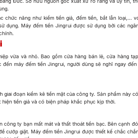
 bang Đức. Sở hữu nguồn gốc xuất xứ rõ ràng và uy tín, t
dùng.
chức năng như kiểm tiền giả, đếm tiền, bắt lẫn loại,… v
sử dụng. Máy đếm tiền Jingrui được sử dụng bởi các ngân
chính.
i
hiệp vừa và nhỏ. Bao gồm cửa hàng bán lẻ, cửa hàng tạp
ắc đến máy đếm tiền Jingrui, người dùng sẽ nghĩ ngay đến
nh giai đoạn kiểm kê tiền mặt của công ty. Sản phẩm này c
 hiện tiền giả và có biện pháp khắc phục kịp thời.
ến công ty bạn mất mát và thất thoát tiền bạc. Bên cạnh đ
 để cướp giật. Máy đếm tiền Jingrui được thiết kế chắc chắn