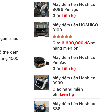
gốc
hiện
Máy đếm tiền Hoshico
là:
tại
8686 Pin sạc
5,500,000 ₫.
là:
Giá:
Liên hệ
3,400,000 ₫.
Máy đếm tiền HOSHICO
3100
i gam màu
Được xếp
Giá:
6,600,000
₫
Giao
hạng
5.00
hàng miễn phí
5 sao
có thể đếm
Máy đếm tiền Hoshico
hoảng 1000
Pin Sạc
Giá:
Liên hệ
Máy đếm tiền Hoshico
3939
Giao hàng miễn
phí
Liên hệ
Máy đếm tiền Hoshico
888