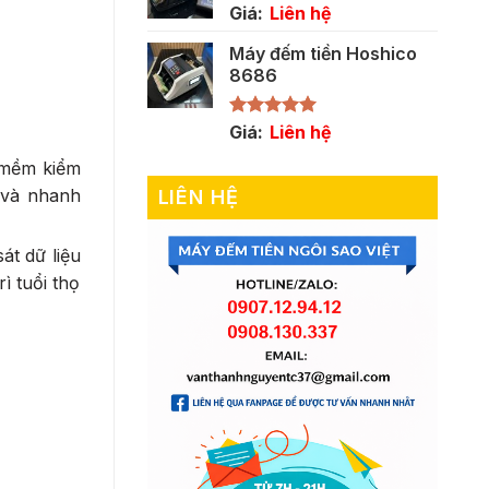
Giá:
Liên hệ
Máy đếm tiền Hoshico
8686
Được xếp
Giá:
Liên hệ
hạng
5.00
5 sao
n mềm kiểm
g và nhanh
LIÊN HỆ
át dữ liệu
ì tuổi thọ