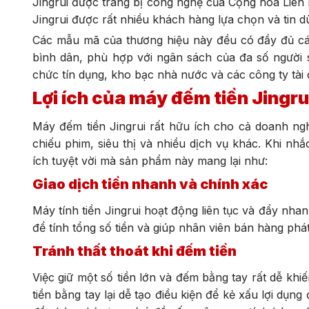
Jingrui được trang bị công nghệ của Cộng hòa Liên
Jingrui được rất nhiều khách hàng lựa chọn và tin 
Các mẫu mã của thương hiệu này đều có đầy đủ các 
bình dân, phù hợp với ngân sách của đa số người 
chức tín dụng, kho bạc nhà nước và các công ty tài 
Lợi ích của máy đếm tiền Jingru
Máy đếm tiền Jingrui rất hữu ích cho cả doanh ng
chiếu phim, siêu thị và nhiều dịch vụ khác. Khi nh
ích tuyệt vời mà sản phẩm này mang lại như:
Giao dịch tiền nhanh và chính xác
Máy tính tiền Jingrui hoạt động liên tục và đẩy nha
để tính tổng số tiền và giúp nhân viên bán hàng phát
Tránh thất thoát khi đếm tiền
Việc giữ một số tiền lớn và đếm bằng tay rất dễ khi
tiền bằng tay lại dễ tạo điều kiện để kẻ xấu lợi dụng