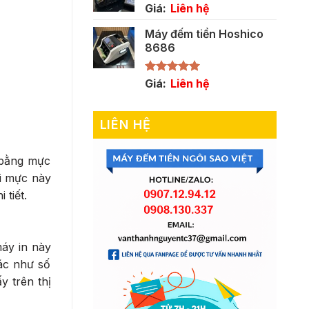
Giá:
Liên hệ
Máy đếm tiền Hoshico
8686
Được xếp
Giá:
Liên hệ
hạng
5.00
5 sao
LIÊN HỆ
 bằng mực
ại mực này
tiết.
máy in này
hác như số
y trên thị