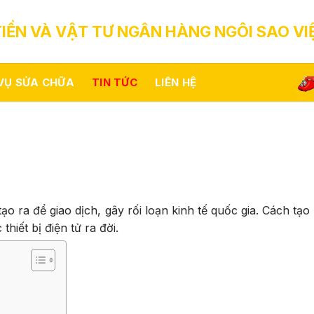
IỀN VÀ VẬT TƯ NGÂN HÀNG NGÔI SAO VI
 VỤ SỬA CHỮA
TIN TỨC
LIÊN HỆ
tạo ra để giao dịch, gây rối loạn kinh tế quốc gia. Cách tạo 
hiết bị điện tử ra đời.