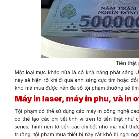
Tiền thật
Một loại mực khác nữa là có khả năng phát sáng
này sẽ hiện rõ khi đi qua ánh sáng cực tím hoặc đổ
khó mà mua được nên đa số tội phạm thường sẽ tìm c
Máy in laser, máy in phu, và in o
Tội phạm có thể sử dụng các máy in công nghệ cao đ
có thể tạo các chi tiết tinh vi trên tờ tiền thật n
series, hình nền tờ tiền các chi tiết nhỏ mà mắt th
trường, tội phạm mua thiết bị này rất khó bị nghi ngờ