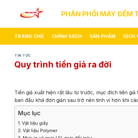
Skip
to
PHÂN PHỐI MÁY ĐẾM T
content
TRANG CHỦ
CHÍNH SÁCH
SẢN PHẨM
DỊCH
TIN TỨC
Quy trình tiền giả ra đời
Tiền giả xuất hiện rất lâu từ trước, mục đích tiền giả 
ban đầu khá đơn giản sau trở nên tinh vi hơn khi các t
Mục lục
Vật liệu giấy
Vật liệu Polymer
Mực in và mực UV, mực đổi màu