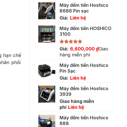
gốc
hiện
Máy đếm tiền Hoshico
là:
tại
8686 Pin sạc
5,500,000 ₫.
là:
Giá:
Liên hệ
3,400,000 ₫.
Máy đếm tiền HOSHICO
3100
Được xếp
Giá:
6,600,000
₫
Giao
hạng
5.00
hàng miễn phí
ng hạn chế
5 sao
phân phối
Máy đếm tiền Hoshico
Pin Sạc
Giá:
Liên hệ
Máy đếm tiền Hoshico
3939
Giao hàng miễn
phí
Liên hệ
Máy đếm tiền Hoshico
888