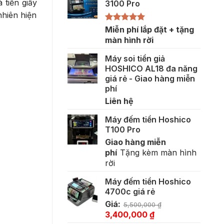
 tiền giấy
3100 Pro
nhiên hiện
Được xếp
Miễn phí lắp đặt + tặng
hạng
5.00
màn hình rời
5 sao
Máy soi tiền giả
HOSHICO AL18 đa năng
giá rẻ - Giao hàng miễn
phí
Liên hệ
Máy đếm tiền Hoshico
T100 Pro
Giao hàng miễn
phí
Tặng kèm màn hình
rời
Máy đếm tiền Hoshico
4700c giá rẻ
Giá:
5,500,000
₫
Giá
Giá
3,400,000
₫