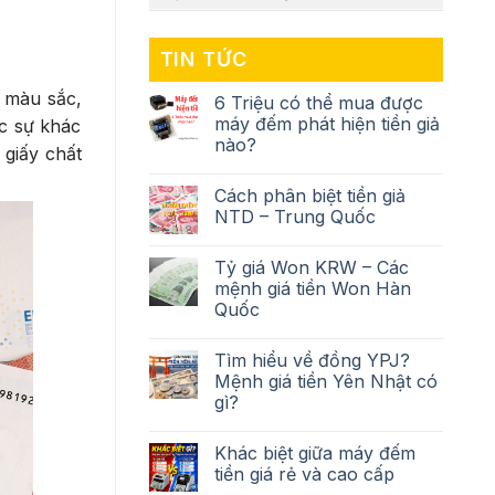
TIN TỨC
ó màu sắc,
6 Triệu có thể mua được
máy đếm phát hiện tiền giả
ợc sự khác
nào?
 giấy chất
Cách phân biệt tiền giả
NTD – Trung Quốc
Tỷ giá Won KRW – Các
mệnh giá tiền Won Hàn
Quốc
Tìm hiểu về đồng YPJ?
Mệnh giá tiền Yên Nhật có
gì?
Khác biệt giữa máy đếm
tiền giá rẻ và cao cấp