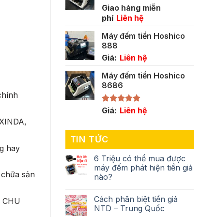
Giao hàng miễn
phí
Liên hệ
Máy đếm tiền Hoshico
888
Giá:
Liên hệ
Máy đếm tiền Hoshico
8686
chính
Được xếp
Giá:
Liên hệ
hạng
5.00
 XINDA,
5 sao
TIN TỨC
ng hay
6 Triệu có thể mua được
máy đếm phát hiện tiền giả
a chữa sản
nào?
Cách phân biệt tiền giả
 – CHU
NTD – Trung Quốc