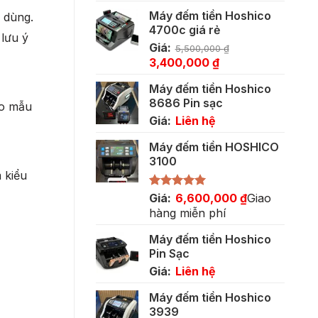
Máy đếm tiền Hoshico
 dùng.
4700c giá rẻ
lưu ý
Giá:
5,500,000
₫
Giá
Giá
3,400,000
₫
gốc
hiện
Máy đếm tiền Hoshico
là:
tại
8686 Pin sạc
5,500,000 ₫.
là:
ảo mẫu
Giá:
Liên hệ
3,400,000 ₫.
Máy đếm tiền HOSHICO
3100
 kiểu
Được xếp
Giá:
6,600,000
₫
Giao
hạng
5.00
hàng miễn phí
5 sao
Máy đếm tiền Hoshico
Pin Sạc
Giá:
Liên hệ
Máy đếm tiền Hoshico
3939