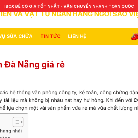
IBOX ĐỂ CÓ GIÁ TỐT NHẤT - VẬN CHUYỂN NHANH TOÀN QUỐC
IỀN VÀ VẬT TƯ NGÂN HÀNG NGÔI SAO VI
 VỤ SỬA CHỮA
TIN TỨC
LIÊN HỆ
n Đà Nẵng giá rẻ
 các hệ thống văn phòng công ty, kế toán, công chứng đả
ay tài liệu mà không bị nhàu nát hay hư hỏng. Khi đến với
C
hể lựa chọn một vài sản phẩm vừa rẻ mà vừa chất lượng n
 hàng nhái