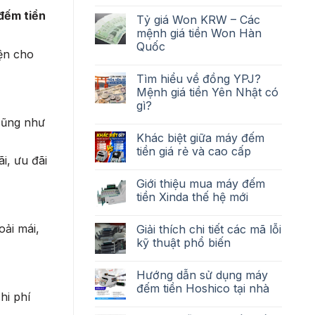
đếm tiền
Tỷ giá Won KRW – Các
mệnh giá tiền Won Hàn
Quốc
iện cho
Tìm hiểu về đồng YPJ?
Mệnh giá tiền Yên Nhật có
gì?
 cũng như
Khác biệt giữa máy đếm
tiền giá rẻ và cao cấp
i, ưu đãi
Giới thiệu mua máy đếm
tiền Xinda thế hệ mới
ải mái,
Giải thích chi tiết các mã lỗi
kỹ thuật phổ biến
Hướng dẫn sử dụng máy
đếm tiền Hoshico tại nhà
hi phí