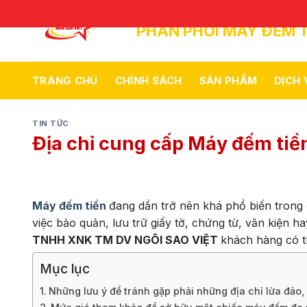
Skip
to
PHÂN PHỐI MÁY ĐẾM T
content
TRANG CHỦ
CHÍNH SÁCH
SẢN PHẨM
DỊCH
TIN TỨC
Địa chỉ cung cấp Máy đếm tiề
Máy đếm tiền
đang dần trở nên khá phổ biến trong
việc bảo quản, lưu trữ giấy tờ, chứng từ, văn kiện h
TNHH XNK TM DV NGÔI SAO VIỆT
khách hàng có t
Mục lục
Những lưu ý để tránh gặp phải những địa chỉ lừa đảo,