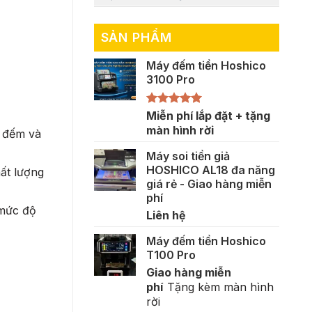
SẢN PHẨM
Máy đếm tiền Hoshico
3100 Pro
Được xếp
Miễn phí lắp đặt + tặng
hạng
5.00
màn hình rời
ể đếm và
5 sao
Máy soi tiền giả
HOSHICO AL18 đa năng
ất lượng
giá rẻ - Giao hàng miễn
phí
 mức độ
Liên hệ
Máy đếm tiền Hoshico
T100 Pro
Giao hàng miễn
phí
Tặng kèm màn hình
rời