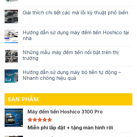
Giải thích chi tiết các mã lỗi kỹ thuật phổ biến
Hướng dẫn sử dụng máy đếm tiền Hoshico tại
nhà
Những mẫu máy đếm tiền nổi bật trên thị
trường
Hướng dẫn sử dụng máy bó tiền tự động –
Nhanh chóng hiệu quả
SẢN PHẨM
Máy đếm tiền Hoshico 3100 Pro
Được xếp
Miễn phí lắp đặt + tặng màn hình rời
hạng
5.00
5 sao