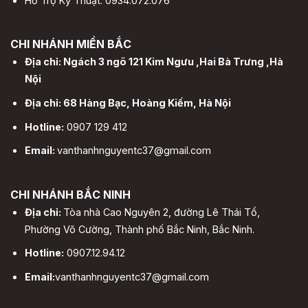
Hỗ Trợ Kỹ Thuật: 0934.072.076
CHI NHÁNH MIỀN BẮC
Địa chỉ: Ngách 3 ngõ 121 Kim Ngưu ,Hai Bà Trưng ,Hà
Nội
Địa chỉ: 68 Hàng Bạc, Hoàng Kiếm, Hà Nội
Hotline:
0907 129 412
Email:
vanthanhnguyentc37@gmail.com
CHI NHÁNH BẮC NINH
Địa chỉ:
Tòa nhà Cao Nguyên 2, đường Lê Thái Tổ,
Phường Võ Cường, Thành phố Bắc Ninh, Bắc Ninh.
Hotline:
0907.12.94.12
Email:
vanthanhnguyentc37@gmail.com