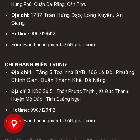
Hưng Phú, Quận Cái Răng, Cần Thơ.
Địa chỉ:
1737 Trần Hưng Đạo, Long Xuyên, An
Giang
Hotline:
0907129412
Email:
vanthanhnguyentc37@gmail.com
CHI NHÁNH MIỀN TRUNG
Địa chỉ 1
: Tầng 5 Tòa nhà BYB, 166 Lê Độ, Phường
Chính Gián, Quận Thanh Khê, Đà Nẵng
Địa chỉ 2:
KDC Số 5 , Thôn Phước Thịnh , Xã Đức Thạnh ,
Huyện Mộ Đức , Tỉnh Quảng Ngãi.
Hotline:
0907129412
Email:
vanthanhnguyentc37@gmail.com