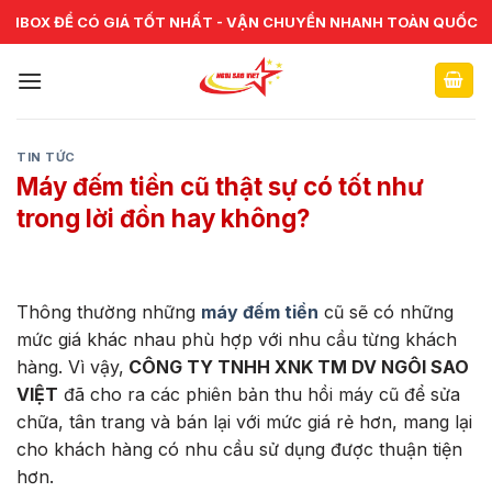
Skip
CHUYÊN CUNG CẤP VÀ SỬA CHỮA VẬT TƯ NGÂN HÀNG TOÀN
IBOX ĐỂ CÓ GIÁ TỐT NHẤT - VẬN CHUYỂN NHANH TOÀN QUỐC
QUỐC
to
content
TIN TỨC
Máy đếm tiền cũ thật sự có tốt như
trong lời đồn hay không?
Thông thường những
máy đếm tiền
cũ sẽ có những
mức giá khác nhau phù hợp với nhu cầu từng khách
hàng. Vì vậy,
CÔNG TY TNHH XNK TM DV NGÔI SAO
VIỆT
đã cho ra các phiên bản thu hồi máy cũ để sửa
chữa, tân trang và bán lại với mức giá rẻ hơn, mang lại
cho khách hàng có nhu cầu sử dụng được thuận tiện
hơn.