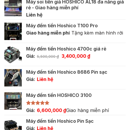
Máy soi tiền giả HOSHICO AL18 đa năng giá
rẻ - Giao hàng miễn phí
Liên hệ
Máy đếm tiền Hoshico T100 Pro
Giao hàng miễn phí
Tặng kèm màn hình rời
Máy đếm tiền Hoshico 4700c giá rẻ
Giá
Giá
Giá:
3,400,000
₫
5,500,000
₫
gốc
hiện
là:
tại
Máy đếm tiền Hoshico 8686 Pin sạc
5,500,000 ₫.
là:
Giá:
Liên hệ
3,400,000 ₫.
Máy đếm tiền HOSHICO 3100
Được xếp
Giá:
6,600,000
₫
Giao hàng miễn phí
hạng
5.00
5 sao
Máy đếm tiền Hoshico Pin Sạc
Giá:
Liên hệ