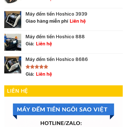
Máy đếm tiền Hoshico 3939
Giao hàng miễn phí
Liên hệ
Máy đếm tiền Hoshico 888
Giá:
Liên hệ
Máy đếm tiền Hoshico 8686
Được xếp
Giá:
Liên hệ
hạng
5.00
5 sao
LIÊN HỆ