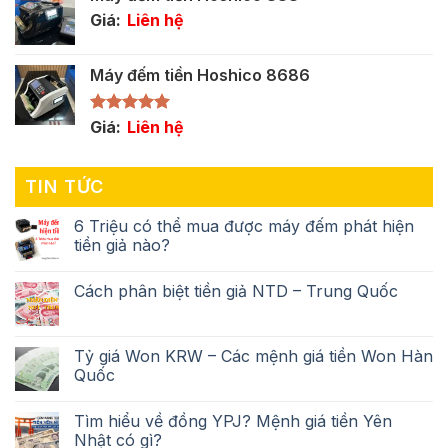
Giá:
Liên hệ
Máy đếm tiền Hoshico 8686
Được xếp
Giá:
Liên hệ
hạng
5.00
5 sao
TIN TỨC
6 Triệu có thể mua được máy đếm phát hiện
tiền giả nào?
Cách phân biệt tiền giả NTD – Trung Quốc
Tỷ giá Won KRW – Các mệnh giá tiền Won Hàn
Quốc
Tìm hiểu về đồng YPJ? Mệnh giá tiền Yên
Nhật có gì?