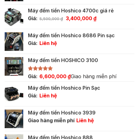
Máy đếm tiền Hoshico 4700c giá rẻ
Giá
Giá
Giá:
3,400,000
₫
5,500,000
₫
gốc
hiện
là:
tại
Máy đếm tiền Hoshico 8686 Pin sạc
5,500,000 ₫.
là:
Giá:
Liên hệ
3,400,000 ₫.
Máy đếm tiền HOSHICO 3100
Được xếp
Giá:
6,600,000
₫
Giao hàng miễn phí
hạng
5.00
5 sao
Máy đếm tiền Hoshico Pin Sạc
Giá:
Liên hệ
Máy đếm tiền Hoshico 3939
Giao hàng miễn phí
Liên hệ
Máy đếm tiền Hoshico 888