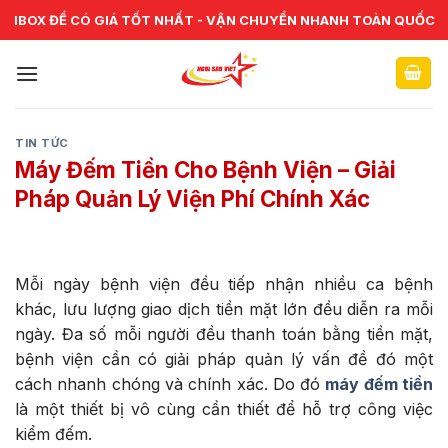
Skip
CHUYÊN CUNG CẤP VÀ SỬA CHỮA VẬT TƯ NGÂN HÀNG TOÀN
IBOX ĐỂ CÓ GIÁ TỐT NHẤT - VẬN CHUYỂN NHANH TOÀN QUỐC
QUỐC
to
content
TIN TỨC
Máy Đếm Tiền Cho Bệnh Viện – Giải
Pháp Quản Lý Viện Phí Chính Xác
Mỗi ngày bệnh viện đều tiếp nhận nhiều ca bệnh
khác, lưu lượng giao dịch tiền mặt lớn đều diễn ra mỗi
ngày. Đa số mỗi người đều thanh toán bằng tiền mặt,
bệnh viện cần có giải pháp quản lý vấn đề đó một
cách nhanh chóng và chính xác. Do đó
máy đếm tiền
là một thiết bị vô cùng cần thiết để hỗ trợ công việc
kiểm đếm.