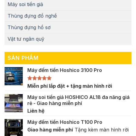
Máy soi tiền giả
Thùng đựng đồ nghề
Thùng đựng hồ sơ
Vật tư ngân quỹ
SẢN PHẨM
Máy đếm tiền Hoshico 3100 Pro
Được xếp
Miễn phí lắp đặt + tặng màn hình rời
hạng
5.00
5 sao
Máy soi tiền giả HOSHICO AL18 đa năng giá
rẻ - Giao hàng miễn phí
Liên hệ
Máy đếm tiền Hoshico T100 Pro
Giao hàng miễn phí
Tặng kèm màn hình rời