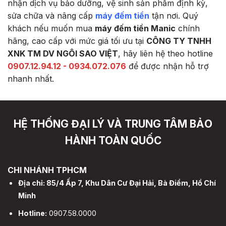
nhận dịch vụ bảo dưỡng, vệ sinh sản phẩm định kỳ,
sửa chữa và nâng cấp
máy đếm tiền
tận nơi.
Quý
khách nếu muốn mua
máy đếm tiền Manic
chính
hãng, cao cấp với mức giá tối ưu tại
CÔNG TY TNHH
XNK TM DV NGÔI SAO VIỆT
, hãy liên hệ theo hotline
0907.12.94.12 - 0934.072.076
để được nhận hỗ trợ
nhanh nhất.
HỆ THỐNG ĐẠI LÝ VÀ TRUNG TÂM BẢO
HÀNH TOÀN QUỐC
CHI NHÁNH TPHCM
Địa chỉ: 85/4 Ấp 7, Khu Dân Cư Đại Hải, Bà Điểm, Hồ Chí
Minh
Hotline:
0907.58.0000