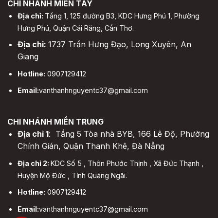
CHI NHÁNH MIỀN TÂY
Địa chỉ:
Tầng 1, 125 đường B3, KDC Hưng Phú 1, Phường
Hưng Phú, Quận Cái Răng, Cần Thơ.
Địa chỉ:
1737 Trần Hưng Đạo, Long Xuyên, An
Giang
Hotline:
0907129412
Email:
vanthanhnguyentc37@gmail.com
CHI NHÁNH MIỀN TRUNG
Địa chỉ 1
: Tầng 5 Tòa nhà BYB, 166 Lê Độ, Phường
Chính Gián, Quận Thanh Khê, Đà Nẵng
Địa chỉ 2:
KDC Số 5 , Thôn Phước Thịnh , Xã Đức Thạnh ,
Huyện Mộ Đức , Tỉnh Quảng Ngãi.
Hotline:
0907129412
Email:
vanthanhnguyentc37@gmail.com