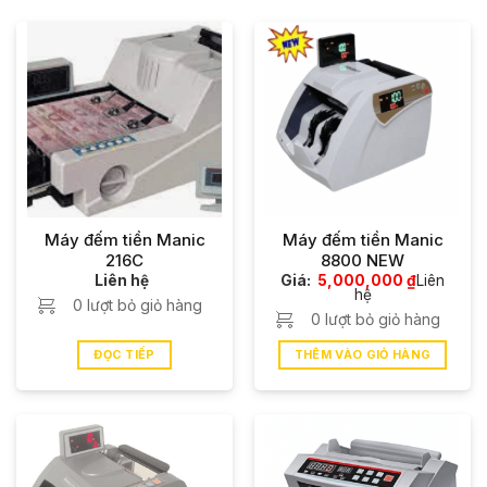
đếm và kiểm giả lượng tiền lớn. Máy đếm tiền thương
hiệu Manic được thiết kế tinh tế với đa dạng mẫu mã,
kiểu dáng như: Manic 2016C, Manic 216C, Manic 5688,
Manic 8800 NEW, Manic 9000, Manic 9000 BEING,…
được sản xuất theo kỹ thuật hiện đại Nhật Bản với
nhiều tính năng đếm và kiểm giả chính xác cao.
Thương hiệu máy đếm tiền chính hãng Manic được
cung cấp và phân phối độc quyền bởi
CÔNG TY
TNHH XNK TM DV NGÔI SAO VIỆT.
Dòng sản phẩm
Máy đếm tiền Manic
Máy đếm tiền Manic
216C
8800 NEW
máy đếm tiền cao cấp, chất lượng, được cam kết
Liên hệ
Giá:
5,000,000
₫
Liên
nguyên vẹn 100% với nhiều thiết kế khác nhau, đáp
hệ
0 lượt bỏ giỏ hàng
ứng tất cả nhu cầu như đếm tiền, ngoại tệ, kiểm tiền
0 lượt bỏ giỏ hàng
siêu giả,… của tập đoàn, công ty, tổ chức hoặc ngân
ĐỌC TIẾP
THÊM VÀO GIỎ HÀNG
hàng. Vì vậy,
máy đếm tiền Manic
đã trở thành người
trợ thủ tin cậy cho quý khách hàng trong các cuộc
giao dịch tiền tỷ.
Công ty phân phối máy đếm tiền và vật tư
ngân hàng