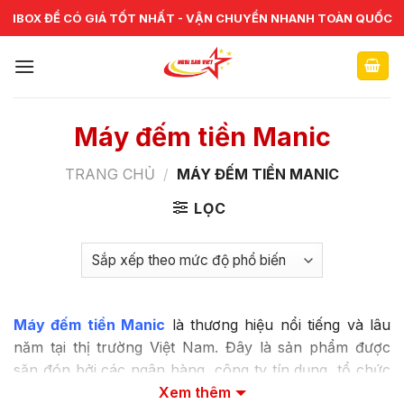
Skip
CHUYÊN CUNG CẤP VÀ SỬA CHỮA VẬT TƯ NGÂN HÀNG TOÀN
IBOX ĐỂ CÓ GIÁ TỐT NHẤT - VẬN CHUYỂN NHANH TOÀN QUỐC
QUỐC
to
content
Máy đếm tiền Manic
TRANG CHỦ
/
MÁY ĐẾM TIỀN MANIC
LỌC
Máy đếm tiền Manic
là thương hiệu nổi tiếng và lâu
năm tại thị trường Việt Nam. Đây là sản phẩm được
săn đón bởi các ngân hàng, công ty tín dụng, tổ chức
tài chính, siêu thị hoặc các doanh nghiệp có nhu cầu
Xem thêm