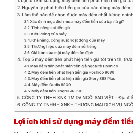
Lợi ích khi sử dụng máy đếm tiền phát hiện tiền giả tốt
Nguyên lý phát hiện tiền giả của các dòng máy đếm
Làm thế nào để chọn được máy đếm chất lượng chín
Xác định mục đích mua máy đếm tiền của bạn là gì?
Tính năng soi tiền giả
Kiểu dáng của máy
Khả năng, công suất hoạt động của máy
Thương hiệu của máy đếm nổi tiếng
Giá bán của một máy đếm ổn định
Top 5 máy đếm tiền phát hiện tiền giả tốt trên thị tr
Máy đếm tiền phát hiện tiền giả ngoại tệ Hoshico
Máy đếm tiền phát hiện tiền giả Hoshico 8686
Máy đếm tiền phát hiện tiền giả Glory S88 Plus
Máy đếm Oudis 8800
Máy đếm tiền Jingrui JR-518
CÔNG TY TNHH XNK TM DV NGÔI SAO VIỆT – Địa điểm c
CÔNG TY TNHH – XNK – THƯƠNG MẠI DỊCH VỤ NGÔI
Lợi ích khi sử dụng máy đếm tiền