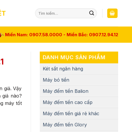
Tìm
ỆT
kiếm:
Miền Nam: 0907.58.0000 - Miền Bắc: 0907.12.94.12
DANH MỤC SẢN PHẨM
1
Két sắt ngân hàng
Máy bó tiền
n giả. Vậy
Máy đếm tiền Balion
n giả nào?
Máy đếm tiền cao cấp
g máy tốt
Máy đếm tiền giá rẻ khác
Máy đếm tiền Glory