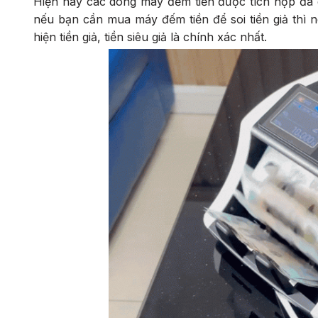
Hiện nay các dòng máy đếm tiền được tích hợp đa dạ
nếu bạn cần mua máy đếm tiền để soi tiền giả th
hiện tiền giả, tiền siêu giả là chính xác nhất.