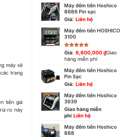
gốc
hiện
Máy đếm tiền Hoshico
là:
tại
8686 Pin sạc
5,500,000 ₫.
là:
Giá:
Liên hệ
3,400,000 ₫.
Máy đếm tiền HOSHICO
3100
Được xếp
Giá:
6,600,000
₫
Giao
hạng
5.00
hàng miễn phí
5 sao
òng máy sẽ
Máy đếm tiền Hoshico
các trang
Pin Sạc
Giá:
Liên hệ
Máy đếm tiền Hoshico
3939
 tiền giả
Giao hàng miễn
rủi ro này
phí
Liên hệ
Máy đếm tiền Hoshico
888