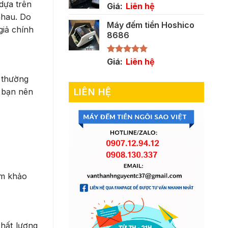
dựa trên
Giá:
Liên hệ
nhau. Do
Máy đếm tiền Hoshico
giả chính
8686
Được xếp
Giá:
Liên hệ
hạng
5.00
5 sao
 thường
LIÊN HỆ
à bạn nên
am khảo
chất lượng