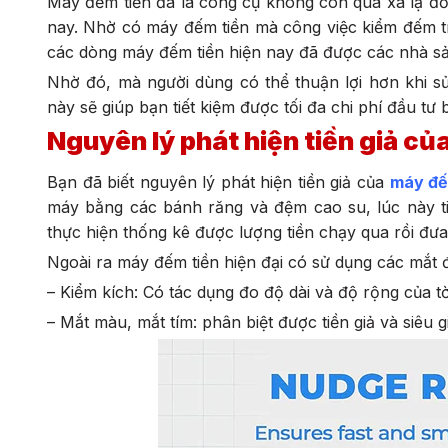
Máy đếm tiền đã là công cụ không còn quá xa lạ đối
nay. Nhờ có máy đếm tiền mà công việc kiểm đếm trở
các dòng máy đếm tiền hiện nay đã được các nhà sản 
Nhờ đó, mà người dùng có thể thuận lợi hơn khi s
này sẽ giúp bạn tiết kiệm được tối đa chi phí đầu t
Nguyên lý phát hiện tiền giả 
Bạn đã biết nguyên lý phát hiện tiền giả của
máy đếm
máy bằng các bánh răng và đệm cao su, lúc này t
thực hiện thống kê được lượng tiền chạy qua rồi đưa 
Ngoài ra máy đếm tiền hiện đại có sử dụng các mắt đ
– Kiểm kích: Có tác dụng đo độ dài và độ rộng của tờ t
– Mắt màu, mắt tím: phân biệt được tiền giả và siêu 