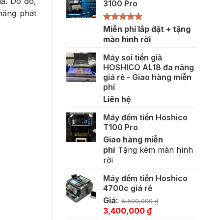
iả. Do đó,
3100 Pro
năng phát
Được xếp
Miễn phí lắp đặt + tặng
hạng
5.00
màn hình rời
5 sao
Máy soi tiền giả
HOSHICO AL18 đa năng
giá rẻ - Giao hàng miễn
phí
Liên hệ
Máy đếm tiền Hoshico
T100 Pro
Giao hàng miễn
phí
Tặng kèm màn hình
rời
Máy đếm tiền Hoshico
4700c giá rẻ
Giá:
5,500,000
₫
Giá
Giá
3,400,000
₫