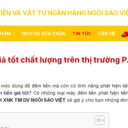
IỀN VÀ VẬT TƯ NGÂN HÀNG NGÔI SAO VI
PHẨM
DỊCH VỤ SỬA CHỮA
TIN TỨC
LIÊN HỆ
ả tốt chất lượng trên thị trường P.
móc dùng để đếm tiền mà còn có tính năng phát hiện tiề
 tiền giả tốt
? Có những loại máy đếm tiền phát hiện tiề
 XNK TM DV NGÔI SAO VIỆT
sẽ gợi ý cho bạn những dòn