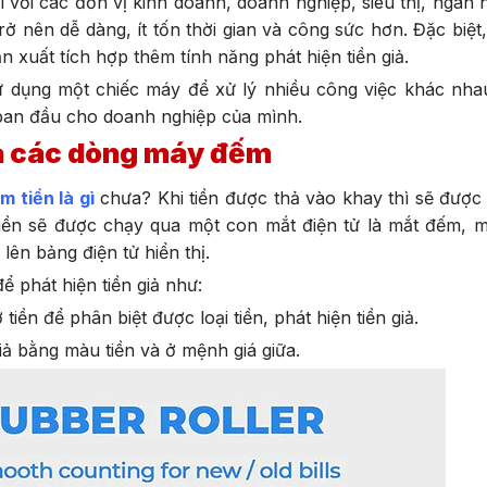
 với các đơn vị kinh doanh, doanh nghiệp, siêu thị, ngân
 nên dễ dàng, ít tốn thời gian và công sức hơn. Đặc biệt
xuất tích hợp thêm tính năng phát hiện tiền giả.
ử dụng một chiếc máy để xử lý nhiều công việc khác nhau
ư ban đầu cho doanh nghiệp của mình.
của các dòng máy đếm
 tiền là g
ì
chưa? Khi tiền được thả vào khay thì sẽ được
iền sẽ được chạy qua một con mắt điện tử là mắt đếm, m
lên bảng điện tử hiển thị.
ể phát hiện tiền giả như:
iền để phân biệt được loại tiền, phát hiện tiền giả.
giả bằng màu tiền và ở mệnh giá giữa.