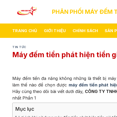
Skip
to
PHÂN PHỐI MÁY ĐẾM T
content
TRANG CHỦ
GIỚI THIỆU
CHÍNH SÁCH
SẢN 
TIN TỨC
Máy đếm tiền phát hiện tiền gi
Máy đếm tiền đa năng không những là thiết bị máy 
làm thế nào để chọn được
máy đếm tiền phát hiện
Hãy cùng theo dõi bài viết dưới đây,
CÔNG TY TNHH
nhất Phần 1
Mục lục