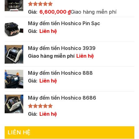
Được xếp
Giá:
6,600,000
₫
Giao hàng miễn phí
hạng
5.00
5 sao
Máy đếm tiền Hoshico Pin Sạc
Giá:
Liên hệ
Máy đếm tiền Hoshico 3939
Giao hàng miễn phí
Liên hệ
Máy đếm tiền Hoshico 888
Giá:
Liên hệ
Máy đếm tiền Hoshico 8686
Được xếp
Giá:
Liên hệ
hạng
5.00
5 sao
LIÊN HỆ