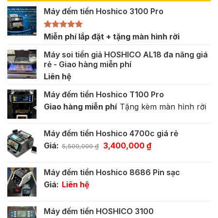
Máy đếm tiền Hoshico 3100 Pro
Được xếp
Miễn phí lắp đặt + tặng màn hình rời
hạng
5.00
5 sao
Máy soi tiền giả HOSHICO AL18 đa năng giá
rẻ - Giao hàng miễn phí
Liên hệ
Máy đếm tiền Hoshico T100 Pro
Giao hàng miễn phí
Tặng kèm màn hình rời
Máy đếm tiền Hoshico 4700c giá rẻ
Giá
Giá
Giá:
3,400,000
₫
5,500,000
₫
gốc
hiện
là:
tại
Máy đếm tiền Hoshico 8686 Pin sạc
5,500,000 ₫.
là:
Giá:
Liên hệ
3,400,000 ₫.
Máy đếm tiền HOSHICO 3100