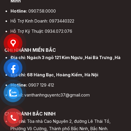
Minh
Hotline:
0907.58.0000
Hỗ Trợ Kinh Doanh: 0973440322
Hỗ Trợ Kỹ Thuật: 0934.072.076
CHI NHÁNH MIỀN BẮC
Địa chỉ: Ngách 3 ngõ 121 Kim Ngưu ,Hai Bà Trưng ,Hà
Nội
Địa chỉ: 68 Hàng Bạc, Hoàng Kiếm, Hà Nội
Hotline:
0907 129 412
Email:
vanthanhnguyentc37@gmail.com
CHI NHÁNH BẮC NINH
Địa chỉ:
Tòa nhà Cao Nguyên 2, đường Lê Thái Tổ,
Phường Võ Cường, Thành phố Bắc Ninh, Bắc Ninh.