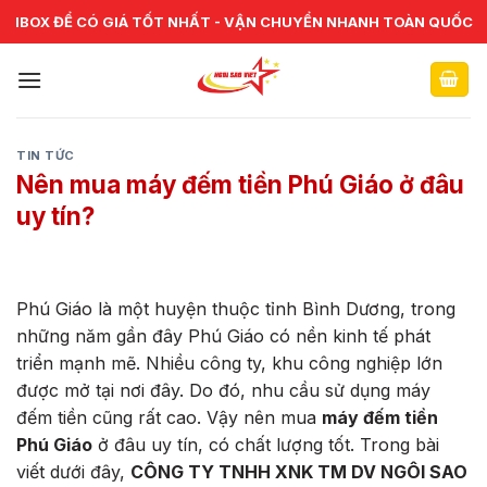
Skip
CHUYÊN CUNG CẤP VÀ SỬA CHỮA VẬT TƯ NGÂN HÀNG TOÀN
IBOX ĐỂ CÓ GIÁ TỐT NHẤT - VẬN CHUYỂN NHANH TOÀN QUỐC
QUỐC
to
content
TIN TỨC
Nên mua máy đếm tiền Phú Giáo ở đâu
uy tín?
Phú Giáo là một huyện thuộc tỉnh Bình Dương, trong
những năm gần đây Phú Giáo có nền kinh tế phát
triển mạnh mẽ. Nhiều công ty, khu công nghiệp lớn
được mở tại nơi đây. Do đó, nhu cầu sử dụng máy
đếm tiền cũng rất cao. Vậy nên mua
máy đếm tiền
Phú Giáo
ở đâu uy tín, có chất lượng tốt. Trong bài
viết dưới đây,
CÔNG TY TNHH XNK TM DV NGÔI SAO