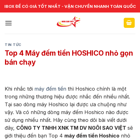
Skip
CHUYÊN CUNG CẤP VÀ SỬA CHỮA VẬT TƯ NGÂN HÀNG TOÀN
IBOX ĐỂ CÓ GIÁ TỐT NHẤT - VẬN CHUYỂN NHANH TOÀN QUỐC
QUỐC
to
content
TIN TỨC
Top 4 Máy đếm tiền HOSHICO nhỏ gọn
bán chạy
Khi nhắc tới
máy đếm tiền
thì Hoshico chính là một
trong những thương hiệu được nhắc đến nhiều nhất.
Tại sao dòng máy Hoshico lại được ưa chuộng như
vậy. Và có những dòng máy đếm Hoshico nào được
sử dụng nhiều nhất. Hãy cùng theo dõi bài viết dưới
đây,
CÔNG TY TNHH XNK TM DV NGÔI SAO VIỆT
sẽ
giới thiệu đến bạn Top 4
máy đếm tiền Hoshico
nhỏ