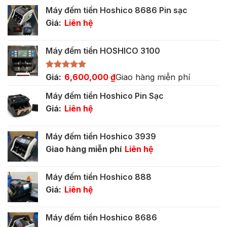
là:
tại
Máy đếm tiền Hoshico 8686 Pin sạc
5,500,000 ₫.
là:
Giá:
Liên hệ
3,400,000 ₫.
Máy đếm tiền HOSHICO 3100
Được xếp
Giá:
6,600,000
₫
Giao hàng miễn phí
hạng
5.00
5 sao
Máy đếm tiền Hoshico Pin Sạc
Giá:
Liên hệ
Máy đếm tiền Hoshico 3939
Giao hàng miễn phí
Liên hệ
Máy đếm tiền Hoshico 888
Giá:
Liên hệ
Máy đếm tiền Hoshico 8686