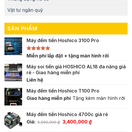
Vật tư ngân quỹ
SẢN PHẨM
Máy đếm tiền Hoshico 3100 Pro
Được xếp
Miễn phí lắp đặt + tặng màn hình rời
hạng
5.00
5 sao
Máy soi tiền giả HOSHICO AL18 đa năng giá
rẻ - Giao hàng miễn phí
Liên hệ
Máy đếm tiền Hoshico T100 Pro
Giao hàng miễn phí
Tặng kèm màn hình rời
Máy đếm tiền Hoshico 4700c giá rẻ
Giá
Giá
Giá:
3,400,000
₫
5,500,000
₫
gốc
hiện