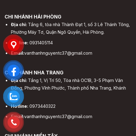
CHI NHÁNH HẢI PHÒNG
Địa chỉ:
Tầng 6, tòa nhà Thành Đạt 1, số 3 Lê Thánh Tông,
Phường Máy Tơ, Quận Ngô Quyền, Hải Phòng.
Hotline:
0931405114
Email:
vanthanhnguyentc37@gmail.com
CHI NHÁNH NHA TRANG
Địa chỉ:
Tầng 1, Vị Trí 50, Tòa nhà OC1B, 3-5 Phạm Văn
Đồng, Phường Vĩnh Phước, Thành phố Nha Trang, Khánh
Hòa.
Hotline:
0973440322
Email:
vanthanhnguyentc37@gmail.com
CHI NHÁNH MIỀN TÂY