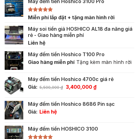
Máy đếm tiền Hoshico 3100 Pro
Được xếp
Miễn phí lắp đặt + tặng màn hình rời
hạng
5.00
5 sao
Máy soi tiền giả HOSHICO AL18 đa năng giá
rẻ - Giao hàng miễn phí
Liên hệ
Máy đếm tiền Hoshico T100 Pro
Giao hàng miễn phí
Tặng kèm màn hình rời
Máy đếm tiền Hoshico 4700c giá rẻ
Giá
Giá
Giá:
3,400,000
₫
5,500,000
₫
gốc
hiện
là:
tại
Máy đếm tiền Hoshico 8686 Pin sạc
5,500,000 ₫.
là:
Giá:
Liên hệ
3,400,000 ₫.
Máy đếm tiền HOSHICO 3100