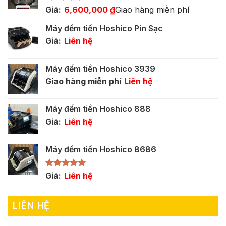
Được xếp
Giá:
6,600,000
₫
Giao hàng miễn phí
hạng
5.00
5 sao
Máy đếm tiền Hoshico Pin Sạc
Giá:
Liên hệ
Máy đếm tiền Hoshico 3939
Giao hàng miễn phí
Liên hệ
Máy đếm tiền Hoshico 888
Giá:
Liên hệ
Máy đếm tiền Hoshico 8686
Được xếp
Giá:
Liên hệ
hạng
5.00
5 sao
LIÊN HỆ