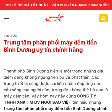
Skip
CHUYÊN CUNG CẤP VÀ SỬA CHỮA VẬT TƯ NGÂN HÀNG TOÀN
IBOX ĐỂ CÓ GIÁ TỐT NHẤT - VẬN CHUYỂN NHANH TOÀN QUỐC
QUỐC
to
content
TIN TỨC
Trung tâm phân phối máy đếm tiền
Bình Dương uy tín chính hãng
Thành phố Bình Dương hiện là một trong những địa
điểm đang không ngừng tiến bộ và phát triển. Các
trang thiết bị cũng được cải tiến nhằm đáp ứng nhu
cầu sống của người dân, trong đó không thể bỏ qua là
máy đếm tiền. Vậy hôm nay hãy cùng
CÔNG TY
TNHH XNK TM DV NGÔI SAO VIỆT
tìm hiểu những
trung tâm phân phối máy đếm tiền Bình Dương chính