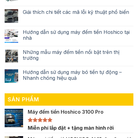
Giải thích chi tiết các mã lỗi kỹ thuật phổ biến
Hướng dẫn sử dụng máy đếm tiền Hoshico tại
nhà
Những mẫu máy đếm tiền nổi bật trên thị
trường
Hướng dẫn sử dụng máy bó tiền tự động –
Nhanh chóng hiệu quả
SẢN PHẨM
Máy đếm tiền Hoshico 3100 Pro
Được xếp
Miễn phí lắp đặt + tặng màn hình rời
hạng
5.00
5 sao