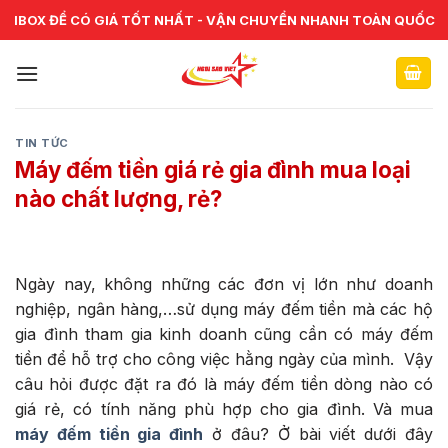
Skip
CHUYÊN CUNG CẤP VÀ SỬA CHỮA VẬT TƯ NGÂN HÀNG TOÀN
IBOX ĐỂ CÓ GIÁ TỐT NHẤT - VẬN CHUYỂN NHANH TOÀN QUỐC
QUỐC
to
content
TIN TỨC
Máy đếm tiền giá rẻ gia đình mua loại
nào chất lượng, rẻ?
Ngày nay, không những các đơn vị lớn như doanh
nghiệp, ngân hàng,…sử dụng máy đếm tiền mà các hộ
gia đình tham gia kinh doanh cũng cần có máy đếm
tiền để hỗ trợ cho công việc hằng ngày của mình. Vậy
câu hỏi được đặt ra đó là máy đếm tiền dòng nào có
giá rẻ, có tính năng phù hợp cho gia đình. Và mua
máy đếm tiền gia đình
ở đâu? Ở bài viết dưới đây