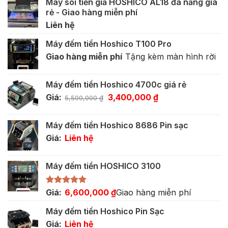
Máy soi tiền giả HOSHICO AL18 đa năng giá
rẻ - Giao hàng miễn phí
Liên hệ
Máy đếm tiền Hoshico T100 Pro
Giao hàng miễn phí
Tặng kèm màn hình rời
Máy đếm tiền Hoshico 4700c giá rẻ
Giá
Giá
Giá:
3,400,000
₫
5,500,000
₫
gốc
hiện
là:
tại
Máy đếm tiền Hoshico 8686 Pin sạc
5,500,000 ₫.
là:
Giá:
Liên hệ
3,400,000 ₫.
Máy đếm tiền HOSHICO 3100
Được xếp
Giá:
6,600,000
₫
Giao hàng miễn phí
hạng
5.00
5 sao
Máy đếm tiền Hoshico Pin Sạc
Giá:
Liên hệ