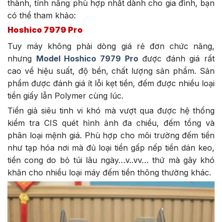
thành, tính năng phù hợp nhất dành cho gia đình, bạn
có thể tham khảo:
Hoshico 7979 Pro
Tuy máy không phải dòng giá rẻ đơn chức năng,
nhưng
Model Hoshico 7979 Pro
được đánh giá rất
cao về hiệu suất, độ bền, chất lượng sản phẩm. Sản
phẩm được đánh giá ít lỗi kẹt tiền, đếm được nhiều loại
tiền giấy lẫn Polymer cùng lúc.
Tiền giả siêu tinh vi khó mà vượt qua được hệ thống
kiểm tra CIS quét hình ảnh đa chiều, đếm tổng và
phân loại mệnh giá. Phù hợp cho môi trường đếm tiền
như tạp hóa nơi mà đủ loại tiền gấp nếp tiền dán keo,
tiền cong do bỏ túi lâu ngày…v..vv… thứ mà gây khó
khăn cho nhiều loại máy đếm tiền thông thường khác.