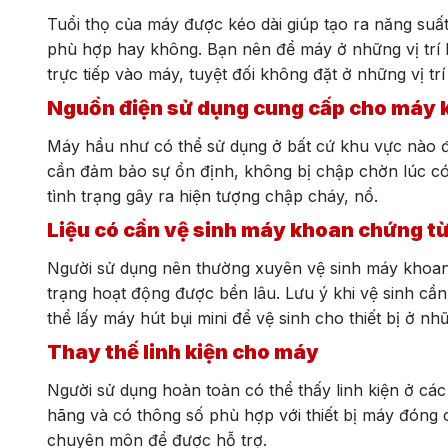
Tuổi thọ của máy được kéo dài giúp tạo ra năng suất
phù hợp hay không. Bạn nên để máy ở những vị trí 
trực tiếp vào máy, tuyệt đối không đặt ở những vị t
Nguồn điện sử dụng cung cấp cho máy 
Máy hầu như có thể sử dụng ở bất cứ khu vực nào 
cần đảm bảo sự ổn định, không bị chập chờn lúc có
tình trạng gây ra hiện tượng chập cháy, nổ.
Liệu có cần vệ sinh máy khoan chứng t
Người sử dụng nên thường xuyên vệ sinh máy khoan c
trạng hoạt động được bền lâu. Lưu ý khi vệ sinh c
thể lấy máy hút bụi mini để vệ sinh cho thiết bị ở 
Thay thế linh kiện cho máy
Người sử dụng hoàn toàn có thể thấy linh kiện ở cá
hãng và có thông số phù hợp với thiết bị máy đóng c
chuyên môn để được hỗ trợ.