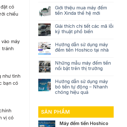
 đặt có
Giới thiệu mua máy đếm
tiền Xinda thế hệ mới
ời chiếu
Giải thích chi tiết các mã lỗi
kỹ thuật phổ biến
n vào máy
Hướng dẫn sử dụng máy
 tránh
đếm tiền Hoshico tại nhà
Những mẫu máy đếm tiền
nổi bật trên thị trường
 như tình
Hướng dẫn sử dụng máy
c bạn có
bó tiền tự động – Nhanh
chóng hiệu quả
 chính
SẢN PHẨM
n vị có
Máy đếm tiền Hoshico