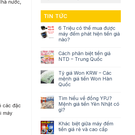
Nhà nước,
TIN TỨC
6 Triệu có thể mua được
máy đếm phát hiện tiền giả
nào?
Cách phân biệt tiền giả
NTD – Trung Quốc
Tỷ giá Won KRW – Các
mệnh giá tiền Won Hàn
Quốc
Tìm hiểu về đồng YPJ?
Mệnh giá tiền Yên Nhật có
rõ các đặc
gì?
ại máy
Khác biệt giữa máy đếm
tiền giá rẻ và cao cấp