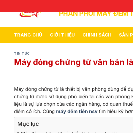
Skip
to
PHÂN PHỐI MÁY ĐẾM T
content
TRANG CHỦ
GIỚI THIỆU
CHÍNH SÁCH
SẢN 
TIN TỨC
Máy đóng chứng từ văn bản là
Máy đóng chứng từ là thiết bị văn phòng dùng để đục
chứng từ được sử dụng phổ biến tại các văn phòng k
liệu là sự lựa chọn của các ngân hàng, cơ quan thu
điểm có ích. Cùng
máy đếm tiền nsv
tìm hiểu kỹ hơ
Mục lục