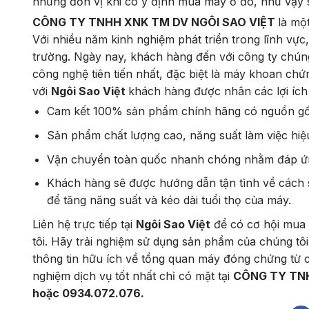
những đơn vị khi có ý định mua máy ở đó, như vậy s
CÔNG TY TNHH XNK TM DV NGÔI SAO VIỆT
là mộ
Với nhiều năm kinh nghiệm phát triển trong lĩnh vực
trường. Ngày nay, khách hàng đến với công ty chúng
công nghệ tiên tiến nhất, đặc biệt là máy khoan chứ
với
Ngôi Sao Việt
khách hàng được nhân các lợi ích
Cam kết 100% sản phẩm chính hãng có nguồn gốc
Sản phẩm chất lượng cao, năng suất làm việc hiệ
Vận chuyển toàn quốc nhanh chóng nhằm đáp ứng
Khách hàng sẽ được hướng dẫn tận tình về cách 
để tăng năng suất và kéo dài tuổi thọ của máy.
Liên hệ trực tiếp tại
Ngôi Sao Việt
để có cơ hội mua má
tôi. Hãy trải nghiệm sử dụng sản phẩm của chúng tô
thông tin hữu ích về tổng quan máy đóng chứng từ c
nghiệm dịch vụ tốt nhất chỉ có mặt tại
CÔNG TY TNH
hoặc 0934.072.076.