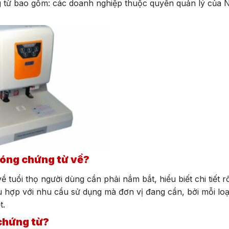
từ bao gồm: các doanh nghiệp thuộc quyền quản lý của 
đóng chứng từ về?
về tuổi thọ người dùng cần phải nắm bắt, hiểu biết chi tiết 
hù hợp với nhu cầu sử dụng mà đơn vị đang cần, bởi mỗi lo
t.
 chứng từ?