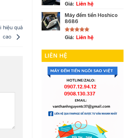
Giá:
Liên hệ
Máy đếm tiền Hoshico
8686
 hiệu quả
cao
Được xếp
Giá:
Liên hệ
hạng
5.00
5 sao
LIÊN HỆ