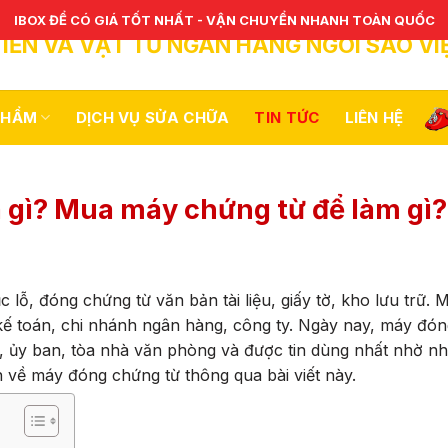
IBOX ĐỂ CÓ GIÁ TỐT NHẤT - VẬN CHUYỂN NHANH TOÀN QUỐC
IỀN VÀ VẬT TƯ NGÂN HÀNG NGÔI SAO VI
PHẨM
DỊCH VỤ SỬA CHỮA
TIN TỨC
LIÊN HỆ
 gì? Mua máy chứng từ để làm gì?
 lỗ, đóng chứng từ văn bản tài liệu, giấy tờ, kho lưu trữ.
ế toán, chi nhánh ngân hàng, công ty. Ngày nay, máy đóng
ế, ủy ban, tòa nhà văn phòng và được tin dùng nhất nhờ nh
n về máy đóng chứng từ thông qua bài viết này.