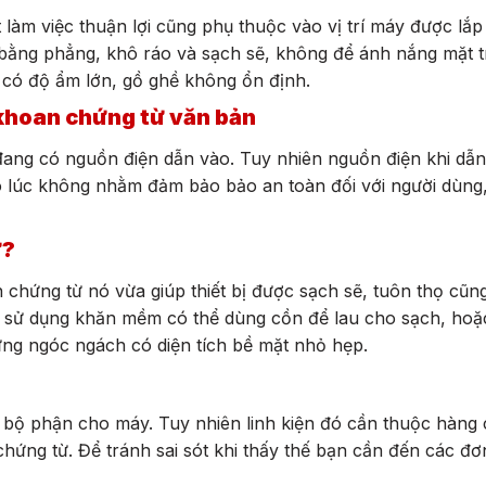
 làm việc thuận lợi cũng phụ thuộc vào vị trí máy được lắp
bằng phẳng, khô ráo và sạch sẽ, không để ánh nắng mặt tr
rí có độ ẩm lớn, gồ ghề không ổn định.
khoan chứng từ văn bản
đang có nguồn điện dẫn vào. Tuy nhiên nguồn điện khi dẫ
 lúc không nhằm đảm bảo bảo an toàn đối với người dùng,
ừ?
hứng từ nó vừa giúp thiết bị được sạch sẽ, tuôn thọ cũng
ần sử dụng khăn mềm có thể dùng cồn để lau cho sạch, hoặ
những ngóc ngách có diện tích bề mặt nhỏ hẹp.
c bộ phận cho máy. Tuy nhiên linh kiện đó cần thuộc hàng
hứng từ. Để tránh sai sót khi thấy thế bạn cần đến các đơ