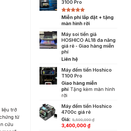
3100 Pro
Được xếp
Miễn phí lắp đặt + tặng
hạng
5.00
màn hình rời
5 sao
Máy soi tiền giả
HOSHICO AL18 đa năng
giá rẻ - Giao hàng miễn
phí
Liên hệ
Máy đếm tiền Hoshico
T100 Pro
Giao hàng miễn
phí
Tặng kèm màn hình
rời
Máy đếm tiền Hoshico
liệu trở
4700c giá rẻ
 chứng từ
Giá:
5,500,000
₫
ên cứu
Giá
Giá
3,400,000
₫