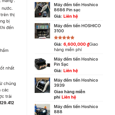
gốc
hiện
t mang”.
Máy đếm tiền Hoshico
là:
tại
ả nước.
8686 Pin sạc
5,500,000 ₫.
là:
trên thị
Giá:
Liên hệ
3,400,000 ₫.
ng bị
Máy đếm tiền HOSHICO
Khi đến
3100
Được xếp
Giá:
6,600,000
₫
Giao
hạng
5.00
hàng miễn phí
 phẩm
5 sao
Máy đếm tiền Hoshico
Pin Sạc
ốt nhất
Giá:
Liên hệ
Máy đếm tiền Hoshico
ừ ​​chúng
3939
à các
Giao hàng miễn
c trải
phí
Liên hệ
129.412
Máy đếm tiền Hoshico
888