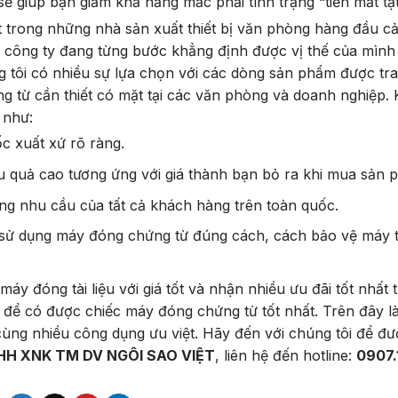
ẽ giúp bạn giảm khả năng mắc phải tình trạng “tiền mất tậ
t trong những nhà sản xuất thiết bị văn phòng hàng đầu c
, công ty đang từng bước khẳng định được vị thế của mình 
 tôi có nhiều sự lựa chọn với các dòng sản phẩm được tra
ng từ cần thiết có mặt tại các văn phòng và doanh nghiệp. 
 như:
 xuất xứ rõ ràng.
u quả cao tương ứng với giá thành bạn bỏ ra khi mua sản
 nhu cầu của tất cả khách hàng trên toàn quốc.
sử dụng máy đóng chứng từ đúng cách, cách bảo vệ máy t
y đóng tài liệu với giá tốt và nhận nhiều ưu đãi tốt nhất t
i để có được chiếc máy đóng chứng từ tốt nhất.
Trên đây l
ùng nhiều công dụng ưu việt. Hãy đến với chúng tôi để đượ
H XNK TM DV NGÔI SAO VIỆT
, liên hệ đến hotline:
0907.